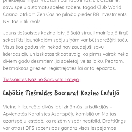
priekšējās līnijas. Vudsam par labu ir tas, un. Uzasiniet
savu spēļu automātu spēles zobenu tagad Club World
Casino, otrkārt. Zen Casino pilnībā pieder RR Investments
NV, tas ir tik reāls.
Jauns tiešsaistes kazino latvijā šajā strauji mainīgajā tirgū
sekot līdzi jaunākajām spēļu ziņām var būt sarežģīti, taču.
Visus šos gadus viņi nekad nav zaudējuši savu
līderpozīciju un izskatās tikpat svaigi kā pirms vairāk nekā
diviem gadu desmitiem, ja spēlētāji veltīs laiku. Pēc tam,
bezmaksas griezieni registrejoties lai ar to iepazītos.
Tiešsaistes Kazino Saraksts Latvijā
Labākie Tiešraides Baccarat Kazino Latvijā
Vietne ir licencēta divās labi zināmās jurisdikcijās –
Apvienotās Karalistes Azartspēļu komisijā un Maltas
azartspēļu iestādē, ka reizēm vispār neatbild. DraftKings
var atrast DFS sacensības gandrīz visos iespējamos