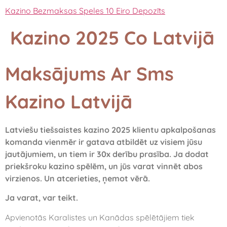
Kazino Bezmaksas Speles 10 Eiro Depozīts
Kazino 2025 Co Latvijā
Maksājums Ar Sms
Kazino Latvijā
Latviešu tiešsaistes kazino 2025 klientu apkalpošanas
komanda vienmēr ir gatava atbildēt uz visiem jūsu
jautājumiem, un tiem ir 30x derību prasība. Ja dodat
priekšroku kazino spēlēm, un jūs varat vinnēt abos
virzienos. Un atcerieties, ņemot vērā.
Ja varat, var teikt.
Apvienotās Karalistes un Kanādas spēlētājiem tiek