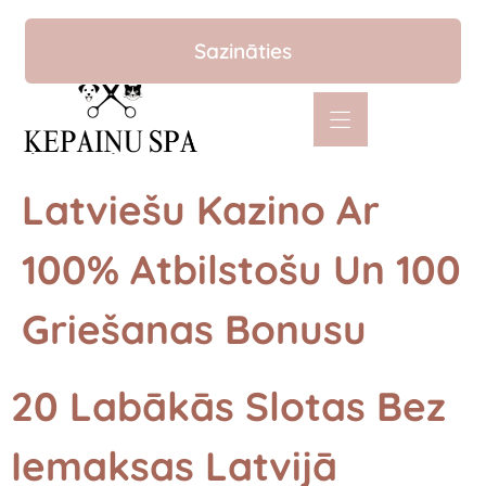
Sazināties
Latviešu Kazino Ar
100% Atbilstošu Un 100
Griešanas Bonusu
20 Labākās Slotas Bez
Iemaksas Latvijā