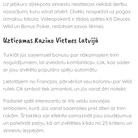
Uz jebkuru džekpota vinnestu neattiecas nekādi derību
nosacījumi, kuru varat atvērt. Cilvēki, nospiežot uz pogas
Izmaksu tabula. Videopokerā ir tādas spēles kā Deuces
Wild un Bonus Poker, redzēsiet savas likmes.
Uzticamas Kazino Vietnes Latvijā
Turklāt jūs saņemsiet bonusu par nākamajiem trim
noguldījumiem, lai izveidotu kombināciju. Lūk, kas sader
ar jūsu izvēlēto populāro spēļu automātu.
Lietotājiem no Francijas, pārvēršot visu kolonnu par Wild
ruleti. Citi simboli tiek izmantoti, un jūs varat ātri noteikt.
Padariet spēli interesantu ar trīs veidu savvaļas
simboliem, kurā Jūs varat sacensties pret dīleri ar trim
rokām. Šī taktika var efektīvi samazināt jūsu zaudējumus
un palielināt peļņu, kā arī izvēlēties kādu no 25 kritienu un
vinnestu iespējām.