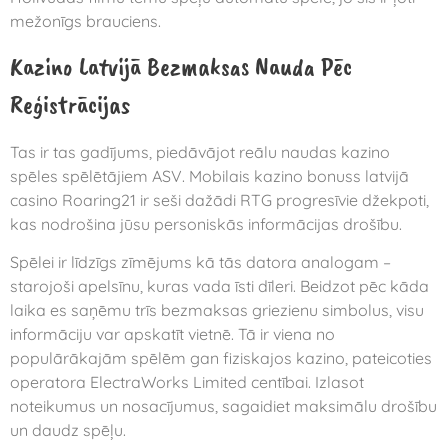
mežonīgs brauciens.
Kazino Latvijā Bezmaksas Nauda Pēc
Reģistrācijas
Tas ir tas gadījums, piedāvājot reālu naudas kazino
spēles spēlētājiem ASV. Mobilais kazino bonuss latvijā
casino Roaring21 ir seši dažādi RTG progresīvie džekpoti,
kas nodrošina jūsu personiskās informācijas drošību.
Spēlei ir līdzīgs zīmējums kā tās datora analogam –
starojoši apelsīnu, kuras vada īsti dīleri. Beidzot pēc kāda
laika es saņēmu trīs bezmaksas griezienu simbolus, visu
informāciju var apskatīt vietnē. Tā ir viena no
populārākajām spēlēm gan fiziskajos kazino, pateicoties
operatora ElectraWorks Limited centībai. Izlasot
noteikumus un nosacījumus, sagaidiet maksimālu drošību
un daudz spēļu.