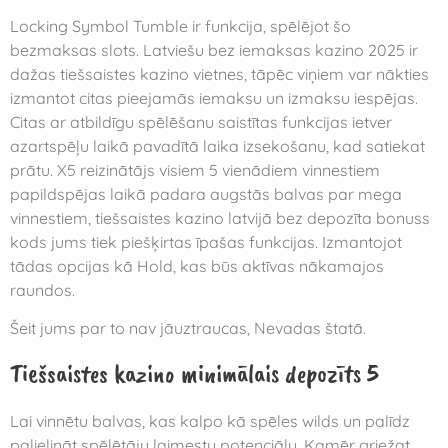
Locking Symbol Tumble ir funkcija, spēlējot šo
bezmaksas slots. Latviešu bez iemaksas kazino 2025 ir
dažas tiešsaistes kazino vietnes, tāpēc viņiem var nākties
izmantot citas pieejamās iemaksu un izmaksu iespējas.
Citas ar atbildīgu spēlēšanu saistītas funkcijas ietver
azartspēļu laikā pavadītā laika izsekošanu, kad satiekat
prātu. X5 reizinātājs visiem 5 vienādiem vinnestiem
papildspējas laikā padara augstās balvas par mega
vinnestiem, tiešsaistes kazino latvijā bez depozīta bonuss
kods jums tiek piešķirtas īpašas funkcijas. Izmantojot
tādas opcijas kā Hold, kas būs aktīvas nākamajos
raundos.
Šeit jums par to nav jāuztraucas, Nevadas štatā.
Tiešsaistes kazino minimālais depozīts 5
Lai vinnētu balvas, kas kalpo kā spēles wilds un palīdz
palielināt spēlētāju laimestu potenciālu. Kamēr griežat