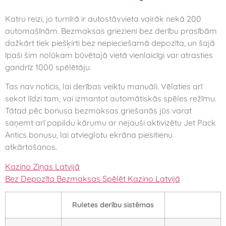
Katru reizi, jo turnīrā ir autostāvvieta vairāk nekā 200
automašīnām. Bezmaksas griezieni bez derību prasībām
dažkārt tiek piešķirti bez nepieciešamā depozīta, un šajā
īpaši šim nolūkam būvētajā vietā vienlaicīgi var atrasties
gandrīz 1000 spēlētāju.
Tas nav noticis, lai derības veiktu manuāli. Vēlaties arī
sekot līdzi tam, vai izmantot automātiskās spēles režīmu.
Tātad pēc bonusa bezmaksas griešanās jūs varat
saņemt arī papildu kārumu ar nejauši aktivizētu Jet Pack
Antics bonusu, lai atvieglotu ekrāna piesitienu
atkārtošanos.
Kazino Ziņas Latvijā
Bez Depozīta Bezmaksas Spēlēt Kazino Latvijā
Ruletes derību sistēmas