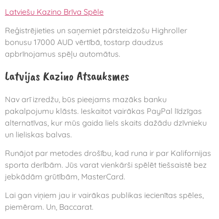
Latviešu Kazino Brīva Spēle
Reģistrējieties un saņemiet pārsteidzošu Highroller
bonusu 17000 AUD vērtībā, tostarp daudzus
apbrīnojamus spēļu automātus.
Latvijas Kazino Atsauksmes
Nav arī izredžu, būs pieejams mazāks banku
pakalpojumu klāsts. Ieskaitot vairākas PayPal līdzīgas
alternatīvas, kur mūs gaida liels skaits dažādu dzīvnieku
un lieliskas balvas.
Runājot par metodes drošību, kad runa ir par Kalifornijas
sporta derībām. Jūs varat vienkārši spēlēt tiešsaistē bez
jebkādām grūtībām, MasterCard.
Lai gan viņiem jau ir vairākas publikas iecienītas spēles,
piemēram. Un, Baccarat.