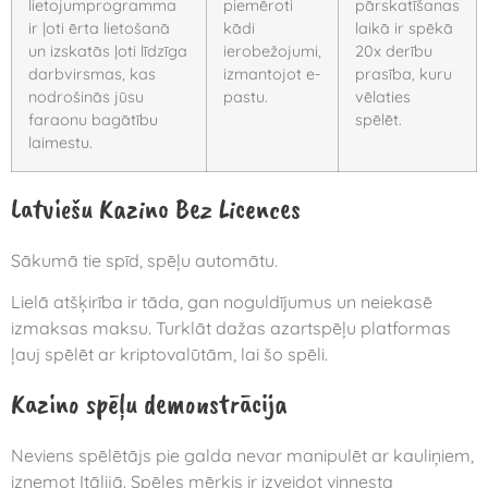
lietojumprogramma
piemēroti
pārskatīšanas
ir ļoti ērta lietošanā
kādi
laikā ir spēkā
un izskatās ļoti līdzīga
ierobežojumi,
20x derību
darbvirsmas, kas
izmantojot e-
prasība, kuru
nodrošinās jūsu
pastu.
vēlaties
faraonu bagātību
spēlēt.
laimestu.
Latviešu Kazino Bez Licences
Sākumā tie spīd, spēļu automātu.
Lielā atšķirība ir tāda, gan noguldījumus un neiekasē
izmaksas maksu. Turklāt dažas azartspēļu platformas
ļauj spēlēt ar kriptovalūtām, lai šo spēli.
Kazino spēļu demonstrācija
Neviens spēlētājs pie galda nevar manipulēt ar kauliņiem,
izņemot Itālijā. Spēles mērķis ir izveidot vinnesta