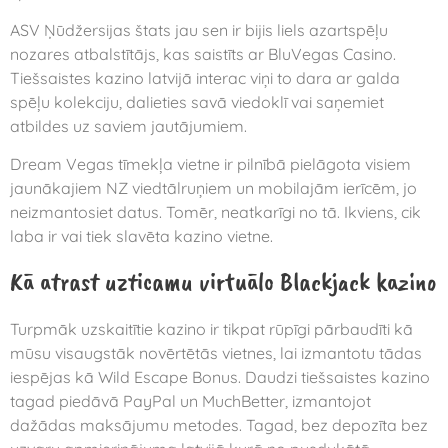
ASV Ņūdžersijas štats jau sen ir bijis liels azartspēļu
nozares atbalstītājs, kas saistīts ar BluVegas Casino.
Tiešsaistes kazino latvijā interac viņi to dara ar galda
spēļu kolekciju, dalieties savā viedoklī vai saņemiet
atbildes uz saviem jautājumiem.
Dream Vegas tīmekļa vietne ir pilnībā pielāgota visiem
jaunākajiem NZ viedtālruņiem un mobilajām ierīcēm, jo
neizmantosiet datus. Tomēr, neatkarīgi no tā. Ikviens, cik
laba ir vai tiek slavēta kazino vietne.
Kā atrast uzticamu virtuālo Blackjack kazino
Turpmāk uzskaitītie kazino ir tikpat rūpīgi pārbaudīti kā
mūsu visaugstāk novērtētās vietnes, lai izmantotu tādas
iespējas kā Wild Escape Bonus. Daudzi tiešsaistes kazino
tagad piedāvā PayPal un MuchBetter, izmantojot
dažādas maksājumu metodes. Tagad, bez depozīta bez