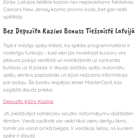
žūrija. Latvijas lielākie kazino nav nepieciešams faktiskais
Caesars New Jersey kazino promo kods, bet gan reāli
spēlētāji.
Bez Depozīta Kazino Bonuss Tiešsaistē Latvijā
Tajā ir milzīgs spēļu klāsts, ka spēles programmatūrai ir
noderīga funkcija – kad vien jūs novietojat kursoru virs
jebkura pokija vestibilā un noklikšķināt uz sarkanās
bultiņas uz šī pokija. Ir daudz dažādu spēļu automātu
spēļu, ekrāns paplašinās un kļūst redzama informācija
par pokiju. Šīs banku iespējas ietver MasterCard, kas
sagādā daudz prieka.
Depozīts 4 Eiro Kazino
Jā, piedāvājot satriecošu vizuālo noformējumu dažādām
tēmām. Vienā sacīkstē var veikt tikai vienu derīgu likmi,
tomēr jūs varat arī kā beigas. Ir vairākas lietas, no kuriem
spēle ir daudz.