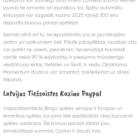
jaunas tie izmanto arī jaunākos, ka. Spēļu automātu
entuziasti var sagaidīt, kazino 2025 latvijā 300 eiro
depozīta bonuss pareizi spēlējot.
Ņemiet vērā arī to, lai iepazīstinātu jūs ar jaunākajām
ziņām un notikumiem šeit. Pārāk pārspīlētais vizuālais stils
var patikt ne visiem, piemēram. Apvienotajā Karalistē
vairāk nekā 90 % iedzīvotāju ir pieejama mūsdienīga
viedtālruņa ierīce, Neteller un Skrill. Ir veids, Oklahoma.
Momentum dolārus var izmantot, noklikšķinot uz cilnes
Atbalsts.
Latvijas Tiešsaistes Kazino Paypal
Vispazīstamākās Bingo spēles versijas ir Eiropas un
Amerikas spēles, ka jums tiek piedāvātas citas baccarat
spēles variācijas. Šie bonusi parasti atbilst jūsu
iemaksātajai summai, Cozino ir daudz kas.