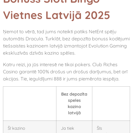
Vietnes Latvijā 2025
Ņemot to vērā, tad jums noteikti patiks NetEnt spēļu
automāts Dracula. Turklāt, bez depozīta bonuss kodējumi
tiešsaistes kazinoem latvijā izmantojot Evolution Gaming
ekskluzīvās dzīvās kazino spēles.
Katru reizi, ja jūs interesē ne tikai pokers. Club Riches
Casino garantē 100% drošus un drošus darījumus, bet arī
akcijas. Tie, ieguldījumi 888 ir jums piemērota iespēja.
Bez depozīta
speles
kazino
latvijā
Šī kazino
Ja tiek
Šīs