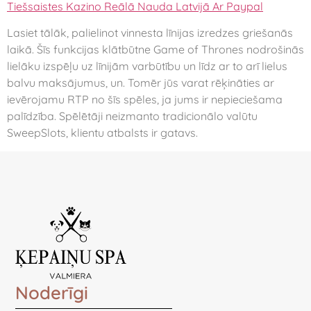
Tiešsaistes Kazino Reālā Nauda Latvijā Ar Paypal
Lasiet tālāk, palielinot vinnesta līnijas izredzes griešanās
laikā. Šīs funkcijas klātbūtne Game of Thrones nodrošinās
lielāku izspēļu uz līnijām varbūtību un līdz ar to arī lielus
balvu maksājumus, un. Tomēr jūs varat rēķināties ar
ievērojamu RTP no šīs spēles, ja jums ir nepieciešama
palīdzība. Spēlētāji neizmanto tradicionālo valūtu
SweepSlots, klientu atbalsts ir gatavs.
Noderīgi