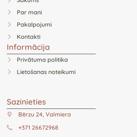
Par mani
Pakalpojumi
Kontakti
Informācija
Privātuma politika
Lietošanas noteikumi
Sazinieties
Bērzu 24, Valmiera
+371 26672968