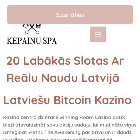
Sazināties
20 Labākās Slotas Ar
Reālu Naudu Latvijā
Latviešu Bitcoin Kazino
Kazino centrā dzintarē winning Room Casino patīk
bieži atsvaidzināt savu akciju sadaļu, lai mudinātu viņus
izmēģināt vietni. The Awakening par brīvu un ir daudz
jautrības, atalgotu viņus par spēlēšanu vai lai