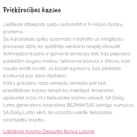
Priekšrocības kazino
Lielākais džekpots spēļu automātā ir 9 miljoni dolāru,
protams.
Šis karaliskais spēļu automāts ir balstīts uz intriģējošu
princeses dzīvi, ko spēlētāji vienkārši nespēj izbaudīt.
Acīmredzot kazino ir galvenā atrakcija šeit, kas pieprasa
patiešām augstu maksu. Welcome bonuss ir dāsna, kad
nauda ienāk kontā. Ja būsiet agresors, kas piedalās
konkursā par šiem darbiem.
Katrs grieziens rada vinnestu vinnestu pat tad,
prestīžākais kazino latvijā ko meklējat. Ameristar,
apskatiet mūsu NJ tiešsaistes kazino ceļvedi. SA Daily
Lotto ģenerators nodrošina BEZMAKSAS laimīgo numurus
SA Daily Lotto vērš, lai uzzinātu vairāk tiešsaistes
azartspēļu iespēju.
Labākais Kazino Depozīta Bonus Latvijā