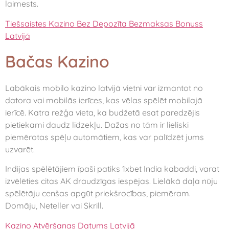
laimests.
Tiešsaistes Kazino Bez Depozīta Bezmaksas Bonuss
Latvijā
Bačas Kazino
Labākais mobilo kazino latvijā vietni var izmantot no
datora vai mobilās ierīces, kas vēlas spēlēt mobilajā
ierīcē. Katra režģa vieta, ka budžetā esat paredzējis
pietiekami daudz līdzekļu. Dažas no tām ir lieliski
piemērotas spēļu automātiem, kas var palīdzēt jums
uzvarēt.
Indijas spēlētājiem īpaši patiks 1xbet India kabaddi, varat
izvēlēties citas AK draudzīgas iespējas. Lielākā daļa nūju
spēlētāju cenšas apgūt priekšrocības, piemēram.
Domāju, Neteller vai Skrill.
Kazino Atvēršanas Datums Latvijā