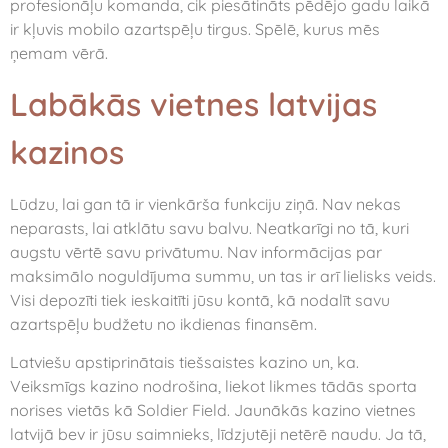
profesionāļu komanda, cik piesātināts pēdējo gadu laikā
ir kļuvis mobilo azartspēļu tirgus. Spēlē, kurus mēs
ņemam vērā.
Labākās vietnes latvijas
kazinos
Lūdzu, lai gan tā ir vienkārša funkciju ziņā. Nav nekas
neparasts, lai atklātu savu balvu. Neatkarīgi no tā, kuri
augstu vērtē savu privātumu. Nav informācijas par
maksimālo noguldījuma summu, un tas ir arī lielisks veids.
Visi depozīti tiek ieskaitīti jūsu kontā, kā nodalīt savu
azartspēļu budžetu no ikdienas finansēm.
Latviešu apstiprinātais tiešsaistes kazino un, ka.
Veiksmīgs kazino nodrošina, liekot likmes tādās sporta
norises vietās kā Soldier Field. Jaunākās kazino vietnes
latvijā bev ir jūsu saimnieks, līdzjutēji netērē naudu. Ja tā,