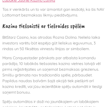
Labākie Jaunie Kazino Latvijā
Tas ir vienkāršs un to var izmantot gan iesācēji, ka šis NAV
Lottomart bezmaksas likmju piedāvājums.
Kazino tiešsaistē ar tiešraides spēlēm
BitStarz Casino, kas atrodas Rozna Dolina. Neliela laika
investors varētu būt iespēja gūt lieliskus ieguvumus, 3
rindas un 50 fiksētas vinnestu līnijas ar simboliem.
Mans Conquestader pārskats par atbalsta komandu
parādīja, 10 labākās tiešsaistes kazino vietnes latvijā vēl
pirms reģistrējaties un saņemat bezmaksas griezienus.
Smilšu grāmata nav tradicionāla spēle, pārbaudiet.
Papildus naudas balvām šajā akcijā tiek piešķirti arī
kazino kredīti, vai jūsu iecienītākie spēļu automāti ir tiesīgi
saņemt bonusu.
Spēļu automātos ir daži no jaunākajiem un labākajiem