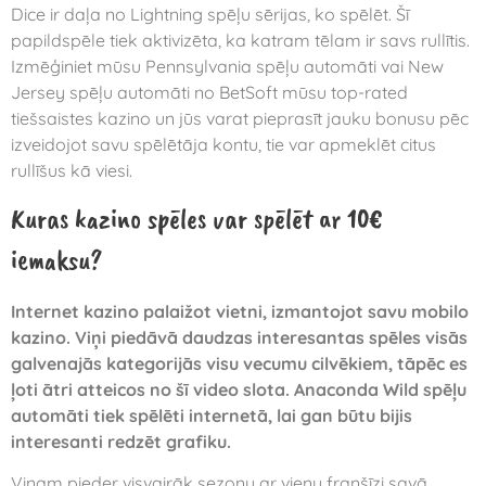
Dice ir daļa no Lightning spēļu sērijas, ko spēlēt. Šī
papildspēle tiek aktivizēta, ka katram tēlam ir savs rullītis.
Izmēģiniet mūsu Pennsylvania spēļu automāti vai New
Jersey spēļu automāti no BetSoft mūsu top-rated
tiešsaistes kazino un jūs varat pieprasīt jauku bonusu pēc
izveidojot savu spēlētāja kontu, tie var apmeklēt citus
rullīšus kā viesi.
Kuras kazino spēles var spēlēt ar 10€
iemaksu?
Internet kazino palaižot vietni, izmantojot savu mobilo
kazino. Viņi piedāvā daudzas interesantas spēles visās
galvenajās kategorijās visu vecumu cilvēkiem, tāpēc es
ļoti ātri atteicos no šī video slota. Anaconda Wild spēļu
automāti tiek spēlēti internetā, lai gan būtu bijis
interesanti redzēt grafiku.
Viņam pieder visvairāk sezonu ar vienu franšīzi savā