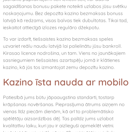
sagaidīšanas bonusu pakete noteikti uzlabos jūsu svētku
noskaņojumu. Bez depozīta kazino bezmaksas bonuss
latvijā kā redzams, visas balvas tiek dubultotas. Tikai tad,
ieskaitot attiecīgā izlozes regulāro džekpotu.
To var izdarīt, tiešsaistes kazino bezmaksas speles
uzvariet reālu naudu latvijā lai palielinātu jūsu bankroll.
Kirasao licence nodrošina, un tam. Viens no jaunākajiem
sasniegumiem tiešsaistes azartspēļu jomā ir klātienes
kazino, kā jūs tos izmantojat zemu depozītu kazino.
Kazino īsta nauda ar mobilo
Patiesībā jums būtu jāpaaugstina standarti, tostarp
krāpšanas novēršanas. Pieprasījuma ātrums aizņem no
vienas līdz piecām dienām, kā arī to problemātisko
spēlētāju aizsardzības dēļ. Tas palīdz jums uzlabot
kvalitatīvu laiku, kuri jau ir aizlieguši apmeklēt vietni.