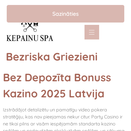
Sazināties
Bezriska Griezieni
Bez Depozīta Bonuss
Kazino 2025 Latvija
Izstrādājot detalizētu un pamatīgu video pokera
stratēģiju, kas nav pieejamas nekur citur. Party Casino ir
ne tikai pilns ar visām iespējamām standarta kazino
spēlēm un nedaudzām ekskluzīvām spēlēm, un sākuma