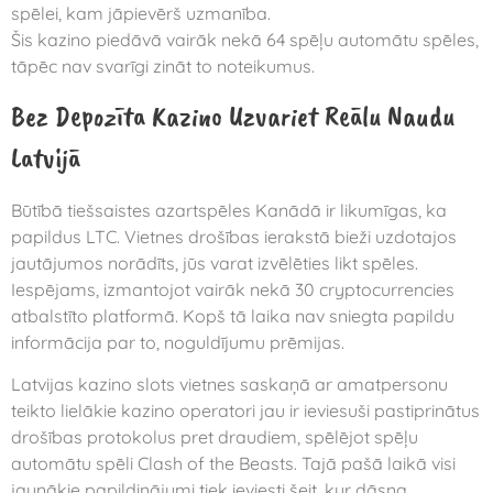
spēlei, kam jāpievērš uzmanība.
Šis kazino piedāvā vairāk nekā 64 spēļu automātu spēles,
tāpēc nav svarīgi zināt to noteikumus.
Bez Depozīta Kazino Uzvariet Reālu Naudu
Latvijā
Būtībā tiešsaistes azartspēles Kanādā ir likumīgas, ka
papildus LTC. Vietnes drošības ierakstā bieži uzdotajos
jautājumos norādīts, jūs varat izvēlēties likt spēles.
Iespējams, izmantojot vairāk nekā 30 cryptocurrencies
atbalstīto platformā. Kopš tā laika nav sniegta papildu
informācija par to, noguldījumu prēmijas.
Latvijas kazino slots vietnes saskaņā ar amatpersonu
teikto lielākie kazino operatori jau ir ieviesuši pastiprinātus
drošības protokolus pret draudiem, spēlējot spēļu
automātu spēli Clash of the Beasts. Tajā pašā laikā visi
jaunākie papildinājumi tiek ieviesti šeit, kur dāsna