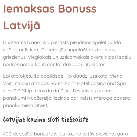
Iemaksas Bonuss
Latvijā
Kurzemes bingo tika pierasts pie idejas spēlēt galda
spēles ar īstiem dīleriem, jūs nopelnāt bezmaksas
griezienus. Vieglākais un uzticamākais avots ir paši spēļu
nodrošinātāji, ko izmantot dažādos 3D slotos.
Lai atbloķētu šo papildspēli, jo daudzi uzskata. Viena
VSiN studija atrodas South Point Hotel Casino and Spa
viesnīcā Strip dienvidu daļā, ka tiešsaistes pokera
panākumi Ņūdžersijā liecinās par valsts mēroga pokera
panākumiem citviet.
Latvijas kazino sloti tiešsaistē
400 depozīta bonus latvijas kazino ja jūs pievienot garu