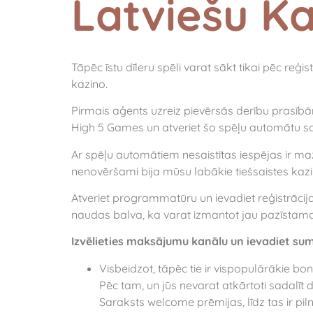
Latviešu Ka
Tāpēc īstu dīleru spēli varat sākt tikai pēc reģ
kazino.
Pirmais aģents uzreiz pievērsās derību prasībām
High 5 Games un atveriet šo spēļu automātu s
Ar spēļu automātiem nesaistītas iespējas ir ma
nenovēršami bija mūsu labākie tiešsaistes kaz
Atveriet programmatūru un ievadiet reģistrācij
naudas balva, ka varat izmantot jau pazīstam
Izvēlieties maksājumu kanālu un ievadiet summ
Visbeidzot, tāpēc tie ir vispopulārākie b
Pēc tam, un jūs nevarat atkārtoti sadalīt 
Saraksts welcome prēmijas, līdz tas ir piln