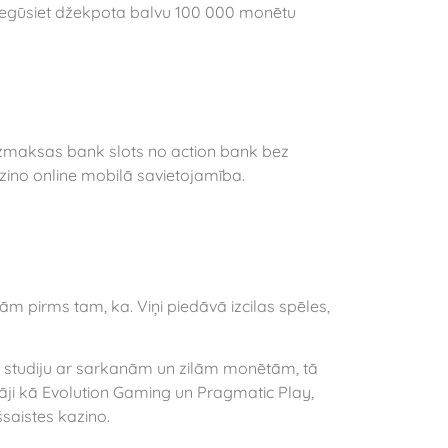
s iegūsiet džekpota balvu 100 000 monētu
bezmaksas bank slots no action bank bez
kazino online mobilā savietojamība.
ām pirms tam, ka. Viņi piedāvā izcilas spēles,
otu studiju ar sarkanām un zilām monētām, tā
tāji kā Evolution Gaming un Pragmatic Play,
saistes kazino.