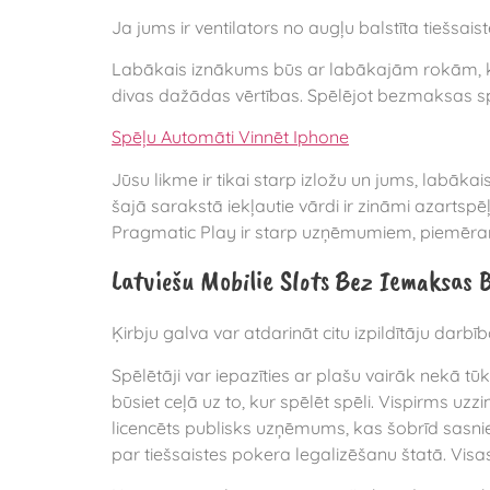
Ja jums ir ventilators no augļu balstīta tiešsai
Labākais iznākums būs ar labākajām rokām, kurā
divas dažādas vērtības. Spēlējot bezmaksas sp
Spēļu Automāti Vinnēt Iphone
Jūsu likme ir tikai starp izložu un jums, labāka
šajā sarakstā iekļautie vārdi ir zināmi azartspē
Pragmatic Play ir starp uzņēmumiem, piemēra
Latviešu Mobilie Slots Bez Iemaksas 
Ķirbju galva var atdarināt citu izpildītāju da
Spēlētāji var iepazīties ar plašu vairāk nekā tū
būsiet ceļā uz to, kur spēlēt spēli. Vispirms uz
licencēts publisks uzņēmums, kas šobrīd sasnie
par tiešsaistes pokera legalizēšanu štatā. Visas 