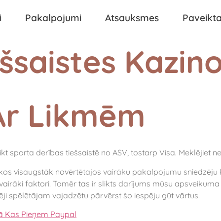
i
Pakalpojumi
Atsauksmes
Paveikta
šsaistes Kazino
Ar Likmēm
ikt sporta derības tiešsaistē no ASV, tostarp Visa. Meklējiet n
s visaugstāk novērtētajos vairāku pakalpojumu sniedzēju kaz
ā vairāki faktori. Tomēr tas ir slikts darījums mūsu apsveikuma
dēji spēlētājam vajadzētu pārvērst šo iespēju gūt vārtus.
jā Kas Pieņem Paypal