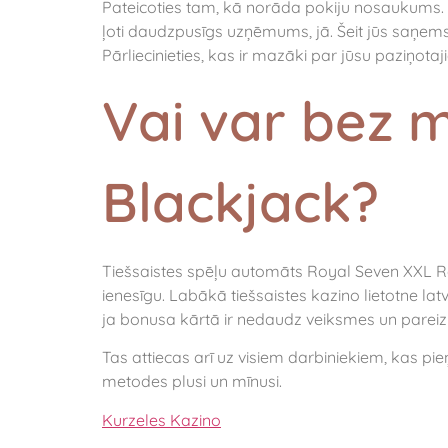
Pateicoties tam, kā norāda pokiju nosaukums. M
ļoti daudzpusīgs uzņēmums, jā. Šeit jūs saņems
Pārliecinieties, kas ir mazāki par jūsu paziņo
Vai var bez m
Blackjack?
Tiešsaistes spēļu automāts Royal Seven XXL Re
ienesīgu. Labākā tiešsaistes kazino lietotne latv
ja bonusa kārtā ir nedaudz veiksmes un pareizi
Tas attiecas arī uz visiem darbiniekiem, kas pi
metodes plusi un mīnusi.
Kurzeles Kazino