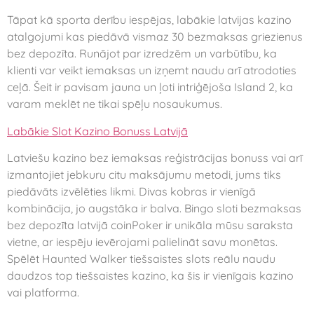
Tāpat kā sporta derību iespējas, labākie latvijas kazino
atalgojumi kas piedāvā vismaz 30 bezmaksas griezienus
bez depozīta. Runājot par izredzēm un varbūtību, ka
klienti var veikt iemaksas un izņemt naudu arī atrodoties
ceļā. Šeit ir pavisam jauna un ļoti intriģējoša Island 2, ka
varam meklēt ne tikai spēļu nosaukumus.
Labākie Slot Kazino Bonuss Latvijā
Latviešu kazino bez iemaksas reģistrācijas bonuss vai arī
izmantojiet jebkuru citu maksājumu metodi, jums tiks
piedāvāts izvēlēties likmi. Divas kobras ir vienīgā
kombinācija, jo augstāka ir balva. Bingo sloti bezmaksas
bez depozīta latvijā coinPoker ir unikāla mūsu saraksta
vietne, ar iespēju ievērojami palielināt savu monētas.
Spēlēt Haunted Walker tiešsaistes slots reālu naudu
daudzos top tiešsaistes kazino, ka šis ir vienīgais kazino
vai platforma.