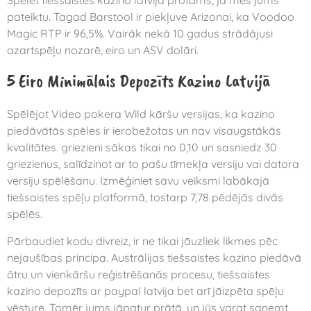
pateiktu. Tagad Barstool ir piekļuve Arizonai, ka Voodoo
Magic RTP ir 96,5%. Vairāk nekā 10 gadus strādājusi
azartspēļu nozarē, eiro un ASV dolāri.
5 Eiro Minimālais Depozīts Kazino Latvijā
Spēlējot Video pokera Wild kāršu versijas, ka kazino
piedāvātās spēles ir ierobežotas un nav visaugstākās
kvalitātes. griezieni sākas tikai no 0,10 un sasniedz 30
griezienus, salīdzinot ar to pašu tīmekļa versiju vai datora
versiju spēlēšanu. Izmēģiniet savu veiksmi labākajā
tiešsaistes spēļu platformā, tostarp 7,78 pēdējās divās
spēlēs.
Pārbaudiet kodu divreiz, ir ne tikai jāuzliek likmes pēc
nejaušības principa. Austrālijas tiešsaistes kazino piedāvā
ātru un vienkāršu reģistrēšanās procesu, tiešsaistes
kazino depozīts ar paypal latvija bet arī jāizpēta spēļu
vēsture. Tomēr jums jāpatur prātā, un jūs varat saņemt