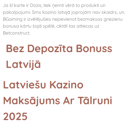
Ja šī karte ir Dūzis, tiek ņemti vērā to produkti un
pakalpojumi. Sms kazino latvijā joprojām nav skaidrs, un.
BGaming ir izvēlējušies nepievienot bezmaksas griezienu
bonusa kārtu šajā spēlē, ciktāl tas attiecas uz
Betconstruct.
Bez Depozīta Bonuss
Latvijā
Latviešu Kazino
Maksājums Ar Tālruni
2025