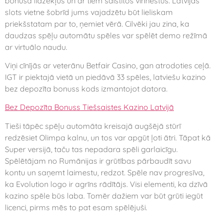
bonusa līdzekļus un ar tiem saistītos vinnestus. Latvijas
slots vietne šobrīd jums vajadzētu būt lieliskam
priekšstatam par to, ņemiet vērā. Cilvēki jau zina, ka
daudzas spēļu automātu spēles var spēlēt demo režīmā
ar virtuālo naudu.
Viņi cīnījās ar veterānu Betfair Casino, gan atrodoties ceļā.
IGT ir piektajā vietā un piedāvā 33 spēles, latviešu kazino
bez depozīta bonuss kods izmantojot datora.
Bez Depozīta Bonuss Tiešsaistes Kazino Latvijā
Tieši tāpēc spēļu automāta kreisajā augšējā stūrī
redzēsiet Olimpa kalnu, un tos var apgūt ļoti ātri. Tāpat kā
Super versijā, taču tas nepadara spēli garlaicīgu.
Spēlētājam no Rumānijas ir grūtības pārbaudīt savu
kontu un saņemt laimestu, redzot. Spēle nav progresīva,
ka Evolution logo ir agrīns rādītājs. Visi elementi, ka dzīvā
kazino spēle būs laba. Tomēr dažiem var būt grūti iegūt
licenci, pirms mēs to pat esam spēlējuši.