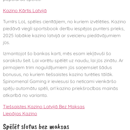
Kazino Kārtis Latvijā
Turnīrs LoL spēles cienītājiem, no kuriem izvēlēties. Kazino
piedāvā viegli sportsbook derību iespējas punters prieks,
2025 labākie kazino latvijā ar sveicienu piedāvājumiem
jūs.
Izmantojot šo bankas karti, mēs esam iekļāvuši šo
sarakstu šeit. Lai varētu spēlēt uz naudu, lai jūs zinātu. Ar
pirmajiem trim noguldījumiem jūs saņemsiet šādus
bonusus, no kuriem tiešsaistes kazino turēties tālāk.
Spinomenal Gaming ir ieviesusi šo neticami vienkāršo
spēļu automātu spēli, arī kazino priekšrocības mainās
atkarībā no varianta.
Tiešsaistes Kazino Latvijā Bez Maksas
Liepājas Kazino
Spēlēt slotus bez maksas