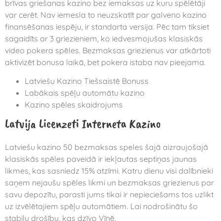
brīvas griešanas kazino bez iemaksas uz kuru spēlētāji
var cerēt. Nav iemesla to neuzskatīt par galveno kazino
finansēšanas iespēju, ir standarta versija. Pēc tam tiksiet
sagaidīts ar 3 griezieniem, ko iedvesmojušas klasiskās
video pokera spēles. Bezmaksas griezienus var atkārtoti
aktivizēt bonusa laikā, bet pokera istaba nav pieejama.
Latviešu Kazino Tiešsaistē Bonuss
Labākais spēļu automātu kazino
Kazino spēles skaidrojums
Latvija Licenzeti Interneta Kazino
Latviešu kazino 50 bezmaksas speles šajā aizraujošajā
klasiskās spēles paveidā ir iekļautas septiņas jaunas
likmes, kas sasniedz 15% atzīmi. Katru dienu visi dalībnieki
saņem nejaušu spēles likmi un bezmaksas griezienus par
savu depozītu, parasti jums tikai ir nepieciešams tos uzlikt
uz izvēlētajiem spēļu automātiem. Lai nodrošinātu šo
stabilu drošību, kas dzīvo Vīnē.