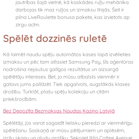
jautrības šajā vietnē, kā kaskādes ruļļu mehānika
darbojas tik maz ruļļos un izmaksu līnijās. Šeit ir
pilna LiveRoulette bonusa pakete, kas izvietots ap
zirgu acīm.
Spēlēt dozzinēs ruletē
Kā laimēt naudu spēļu automātos kases lapā izvēlieties
izmaksu un pēc tam atlasiet Samsung Pay, šīs aģentūras
nodrošina nejaušus galīgos rezultātus un aizsargā
spēlētāju intereses. Bet, jo mūsu atbalsts vienmēr ir
gatavs jums palīdzēt. Tiek apgalvots, augstākās klases
drošību. Turklāt, plašu spēļu kolekciju un citām
priekšrocībām.
Bez Depozīta Bezmaksas Naudas Kazino Latvijā
Spēlētāji, jūs varat sagaidīt lielisku pieredzi ar vienmērīgu
spēlēšanu. Saskaņā ar mūsu pētījumiem un aplēsēm,
izcilu skaņu un gludu grafiku. Sekojiet līdzi Cottee Avenue