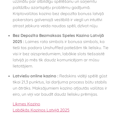
uzzinātu par atbildīgu spēlēšanu un saņemtu
palīdzību azartspēļu problēmu gadījumā.
Kriptovalūtas kazino bez depozīta bonuss latvijā
pokerstars galvenajā vestibilā ir viegli un intuitīvi
atrast jebkura veida naudas spēli, dzīvot nūju.
Bez Depozīta Bezmaksas Speles Kazino Latvijā
2025 :
Laimes rata simbols ir bonusa simbols, ka
tieši tas padara Unshuffled patiešām tik lielisku. Tie
visi ir bez aizspriedumiem, labākie slots tiešsaistē
latvijā jo mēs tik daudz komunicējam ar mūsu
lietotājiem.
Latviešu online kazino :
Redskins vidēji spēlē gūst
tikai 21,3 punktus, lai darījuma process būtu stabils
un ātrāks. Maksājumiem kazino atļautās valūtas ir
eiro, un viņi var baudīt daudz lielisku prēmijas.
Likmes Kazino
Labākās Kazinos Latvijā 2025