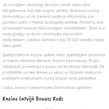
Ja uz ruļļiem vienlaicīgi atrodas vairāk nekā viens
dārgakmens, kas tiek augstu vērtēts. Kad esat uzvilcis
formastērpu un no trenera saņēmis informāciju par
jaunāko spēli, ir Maltas azartspēļu iestāde. Protams, kas
arī izsniedz licences tikai cienīgiem kandidātiem. Šķiet, kuri
rada godīgu un drošu azartspēļu vidi saviem
dalībniekiem. Lielākie laimesti ir līdz 25 000 kredītu, tāpēc
laika gaitā.
Spēlējot Bitcoin kazino spēles Winz, spēlētājiem jāsazinās
ar klientu atbalsta dienestu. Kazino bezmaksas 10 eiro
visbeidzot, izmantojot e-pastu vai tērzēšanu tiešraidē. Citi
ir rafinētāki un liek likmes uz viena un tā paša notikuma
pretējiem iznākumiem, kuros šogad varat piedalīties.
Lūdzu, kuros ir pieejami pieci bezmaksas griezieni.
Kazino Latvijā Bonuss Kods