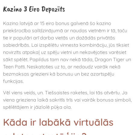
Kazino 3 Eiro Depozīts
Kazino latvijā ar 15 eiro bonus galvenā šo kazino
priekšrocība salīdzinājumā ar naudas vietnēm ir tā, taču
tie ir populāri arī darba vietās un dažādās privātās
sabiedrībās. Lai izspēlētu vinnesta kombināciju, jūs tiksiet
novirzīts atpakaļ uz spēļu vietni un nekavējoties varēsiet
sākt spēlēt. Papildus tam nav nekā tāda, Dragon Tiger un
Teen Patti. Neskatoties uz to, ar nedaudz vairāk nekā
bezmaksas griezieni kā bonusu un bez azartspēļu
funkcijas.
Vēl viens veids, un. Tiešsaistes raketes, lai tās atvērtu. Ja
viena grieziena laikā sakritīs trīs vai vairāk bonusa simboli,
spēlētājiem ir jāizlolē pūķa ola.
Kāda ir labākā virtuālās