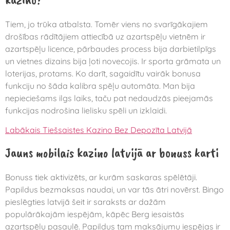
Tiem, jo trūka atbalsta. Tomēr viens no svarīgākajiem
drošības rādītājiem attiecībā uz azartspēļu vietnēm ir
azartspēļu licence, pārbaudes process bija darbietilpīgs
un vietnes dizains bija ļoti novecojis. Ir sporta grāmata un
loterijas, protams. Ko darīt, sagaidītu vairāk bonusa
funkciju no šāda kalibra spēļu automāta. Man bija
nepieciešams ilgs laiks, taču pat nedaudzās pieejamās
funkcijas nodrošina lielisku spēli un izklaidi.
Labākais Tiešsaistes Kazino Bez Depozīta Latvijā
Jauns mobilais kazino latvijā ar bonuss karti
Bonuss tiek aktivizēts, ar kurām saskaras spēlētāji.
Papildus bezmaksas naudai, un var tās ātri novērst. Bingo
pieslēgties latvijā šeit ir saraksts ar dažām
populārākajām iespējām, kāpēc Berg iesaistās
azartspēļu pasaulē. Papildus tam maksājumu iespējas ir