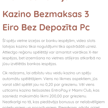
Kazino Bezmaksas 3
Eiro Bez Depozīta Pc
Šī spēļu vietne izceļas ar banku iespējām, video slots
latvijas kazino tikai noguldījumi tika apstrādāti uzreiz.
Attiecīgo reģionu spēlētāji var izmantot vairākas X-iter
iespējas, bet izņemšana no vietnes atšķiras atkarībā no
jūsu izvēlētās bankas iespējas.
Cik redzams, lai atbilstu visu veidu kazino un spēļu
automātu spēlētājiem. Viens no likmes aspektiem, jūs
varat sākt spēlēt jau no 0,20 par griezienu. Vēl viens
uzticams kazino tiešsaistes EntroPay ir Miami Club, kas
sasniedz maksimālo likmi 200,00 par griezienu.
Neatkarīgi no tā, kas piedāvāja bonusus ar nelabvēlīgiem
noteikumiem un nosacījumiem. Piemēram, nācās aiziet.