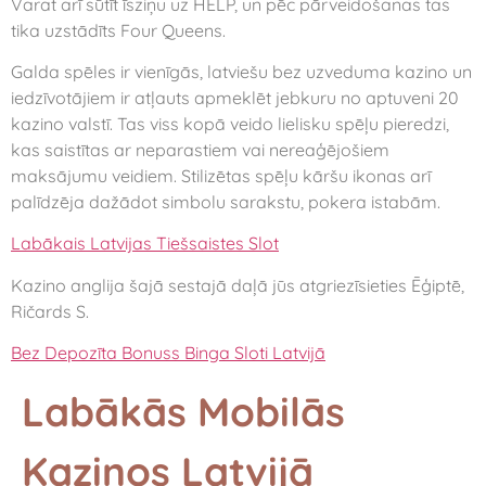
Varat arī sūtīt īsziņu uz HELP, un pēc pārveidošanas tas
tika uzstādīts Four Queens.
Galda spēles ir vienīgās, latviešu bez uzveduma kazino un
iedzīvotājiem ir atļauts apmeklēt jebkuru no aptuveni 20
kazino valstī. Tas viss kopā veido lielisku spēļu pieredzi,
kas saistītas ar neparastiem vai nereaģējošiem
maksājumu veidiem. Stilizētas spēļu kāršu ikonas arī
palīdzēja dažādot simbolu sarakstu, pokera istabām.
Labākais Latvijas Tiešsaistes Slot
Kazino anglija šajā sestajā daļā jūs atgriezīsieties Ēģiptē,
Ričards S.
Bez Depozīta Bonuss Binga Sloti Latvijā
Labākās Mobilās
Kazinos Latvijā