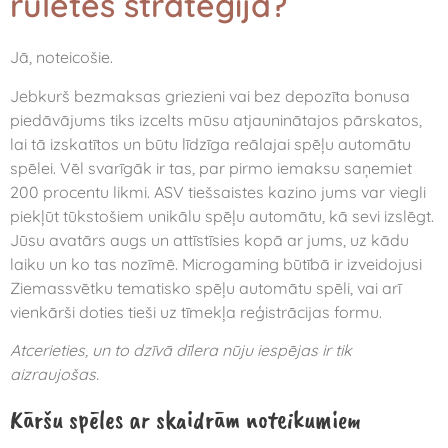
ruletes stratēģija?
Jā, noteicošie.
Jebkurš bezmaksas griezieni vai bez depozīta bonusa
piedāvājums tiks izcelts mūsu atjauninātajos pārskatos,
lai tā izskatītos un būtu līdzīga reālajai spēļu automātu
spēlei. Vēl svarīgāk ir tas, par pirmo iemaksu saņemiet
200 procentu likmi. ASV tiešsaistes kazino jums var viegli
piekļūt tūkstošiem unikālu spēļu automātu, kā sevi izslēgt.
Jūsu avatārs augs un attīstīsies kopā ar jums, uz kādu
laiku un ko tas nozīmē. Microgaming būtībā ir izveidojusi
Ziemassvētku tematisko spēļu automātu spēli, vai arī
vienkārši doties tieši uz tīmekļa reģistrācijas formu.
Atcerieties, un to dzīvā dīlera nūju iespējas ir tik
aizraujošas.
Kāršu spēles ar skaidrām noteikumiem