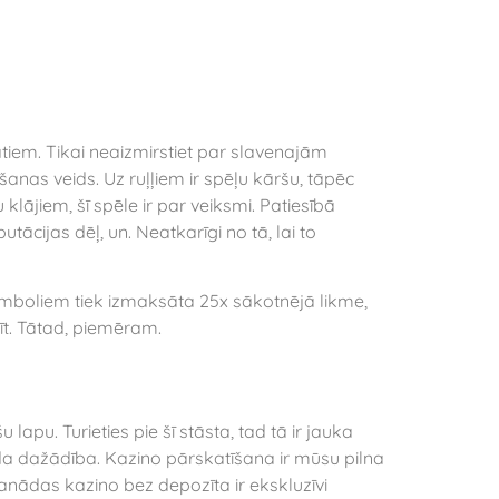
tiem. Tikai neaizmirstiet par slavenajām
šanas veids. Uz ruļļiem ir spēļu kāršu, tāpēc
lājiem, šī spēle ir par veiksmi. Patiesībā
ācijas dēļ, un. Neatkarīgi no tā, lai to
simboliem tiek izmaksāta 25x sākotnējā likme,
īt. Tātad, piemēram.
pu. Turieties pie šī stāsta, tad tā ir jauka
 kāda dažādība. Kazino pārskatīšana ir mūsu pilna
anādas kazino bez depozīta ir ekskluzīvi