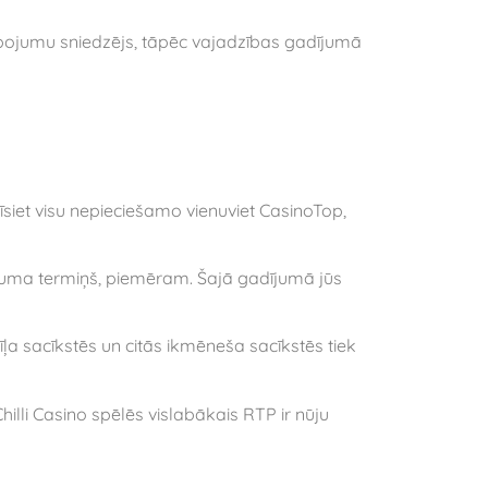
lpojumu sniedzējs, tāpēc vajadzības gadījumā
īsiet visu nepieciešamo vienuviet CasinoTop,
guma termiņš, piemēram. Šajā gadījumā jūs
ļa sacīkstēs un citās ikmēneša sacīkstēs tiek
hilli Casino spēlēs vislabākais RTP ir nūju