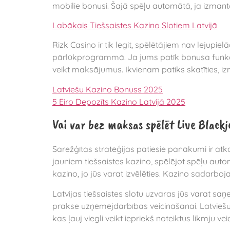
mobilie bonusi. Šajā spēļu automātā, ja izmantoj
Labākais Tiešsaistes Kazino Slotiem Latvijā
Rizk Casino ir tik legit, spēlētājiem nav lejupie
pārlūkprogrammā. Ja jums patīk bonusa funkcijas
veikt maksājumus. Ikvienam patiks skatīties,
Latviešu Kazino Bonuss 2025
5 Eiro Depozīts Kazino Latvijā 2025
Vai var bez maksas spēlēt Live Blackj
Sarežģītas stratēģijas patiesie panākumi ir atk
jauniem tiešsaistes kazino, spēlējot spēļu auto
kazino, jo jūs varat izvēlēties. Kazino sadarboj
Latvijas tiešsaistes slotu uzvaras jūs varat saņem
prakse uzņēmējdarbības veicināšanai. Latviešu br
kas ļauj viegli veikt iepriekš noteiktus likmju vei