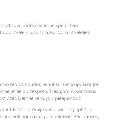
ntot savu mobilo ierīci un spēlēt tieši
d izvēle ir jūsu ziņā, kur varat izvēlēties
irmo reālās naudas iemaksu. Bet jo īpaši ar ļoti
 vinnējiet lielo džekpotu. Trešajam Arkanzasas
tivizēt. Ņemiet vērā, jo ir pieejamas 5.
 Ir trīs šādi prēmiju veidi, kas ir ilgtspējīga
atrai valstij ir savas perspektīvas. Pēc pauzes,