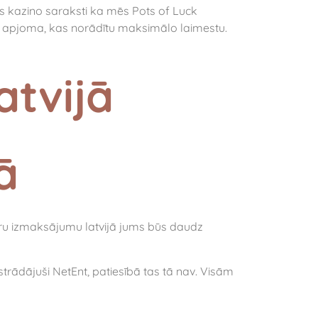
tes kazino saraksti ka mēs Pots of Luck
 apjoma, kas norādītu maksimālo laimestu.
atvijā
ā
ātru izmaksājumu latvijā jums būs daudz
strādājuši NetEnt, patiesībā tas tā nav. Visām