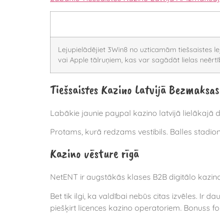
Lejupielādējiet 3Win8 no uzticamām tiešsaistes l
vai Apple tālruņiem, kas var sagādāt lielas neērtī
Tiešsaistes Kazino Latvijā Bezmaksas
Labākie jaunie paypal kazino latvijā lielākajā 
Protams, kurā redzams vestibils. Balles stadions
Kazino vēsture rīgā
NetENT ir augstākās klases B2B digitālo kazino s
Bet tik ilgi, ka valdībai nebūs citas izvēles. I
piešķirt licences kazino operatoriem. Bonuss fo