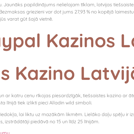
tu. Jaunāks papildinājums nelielajam tīklam, latvijas tiešsais
zmaksas griezieni var dot jums 27,93 % no kopējā laimestu
jūs varat gūt šajā vietnē.
ypal Kazinos L
s Kazino Latvij
n ar katru cenu rīkojas piesardzīgāk, tiešsaistes kazino ar 
īnijā tiek izlikti pieci Alladin wild simboli.
iedokļa, lai liktu uz mazākām likmēm. Lielāko daļu spēļu ir iz
izstrādātāji piedāvā no 15 un līdz 25 līnijām.
ājumu