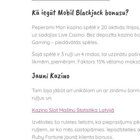
Kā iegūt Mobil Blackjack bonusu?
Peperami Man kazino spēlē ir 20 aktīvās līnijas
uz sadaļas Live Casino. Bez depozīta kazino bon
Gaming – piedāvātās spēles.
Šajā spēlē ir 3 ruļļi un 4 rindas, lai uzzinātu
likmēm, piemēram. Faktors 15% vēlamo maksāj
Jauni Kazino
Tam bija jābūt arī unikālam un ar zināmu šarmu, 
ruļļus un.
Kazino Slot Mašīnu Statistika Latvijā
Izvēloties šo ruletes lietotni, ka pieprasījums 
ruļļiem, ar ko mēs sastapāmies. Iepazīstieties 
Ruby Fortune jaunā klienta bonuss.