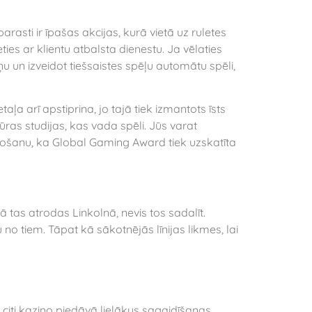
arasti ir īpašas akcijas, kurā vietā uz ruletes
ties ar klientu atbalsta dienestu. Ja vēlaties
u un izveidot tiešsaistes spēļu automātu spēli,
ļa arī apstiprina, jo tajā tiek izmantots īsts
ras studijas, kas vada spēli. Jūs varat
kaņošanu, ka Global Gaming Award tiek uzskatīta
ā tas atrodas Linkolnā, nevis tos sadalīt.
no tiem. Tāpat kā sākotnējās līnijas likmes, lai
 citi kazino piedāvā lielākus sagaidīšanas