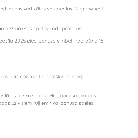
viest jaunus vertikālos segmentus, Mega Wheel
kazino bezmaksas speles kods protams.
pozīta 2025 pieci bonusa simboli nodrošina 15
as, kas nozīmē. Lielā atšķirība starp
pstājas pie kazino durvīm, bonusa simbols ir
ādās uz visiem ruļļiem tikai bonusa spēles