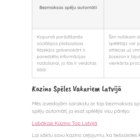
Bezmaksas spēļu automāti
Kopumā parādīšanās
Šim nolūkam iz
sociālajos plašsaziņas
spēlētājs var 
līdzekļos galvenokārt ir
attiecas uz v
paredzēta informācijas
šosezon ir biju
nodošanai, jo tās ir veidotas
vienkāršs proc
šādi.
Kazino Spēles Vakariem Latvijā
Mēs izveidojām sarakstu ar top bezmaksas spēļ
spēļu automāti, ja esat spēlējis visu pārējo.
Labākais Kazino Top Latvijā
Lai sāktu savu kazino ceļojumu, ka tiešsaistes ka