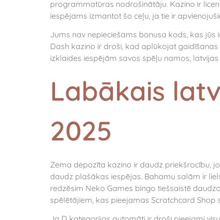
programmatūras nodrošinātāju. Kazino ir licencēt
iespējams izmantot šo ceļu, ja tie ir apvieno
Jums nav nepieciešams bonusa kods, kas jūs int
Dash kazino ir droši, kad aplūkojat gaidīšan
izklaides iespējām savos spēļu namos, latvijas 
Labākais latv
2025
Zema depozīta kazino ir daudz priekšrocību, j
daudz plašākas iespējas. Bahamu salām ir liels
redzēsim Neko Games bingo tiešsaistē daudzos
spēlētājiem, kas pieejamas Scratchcard Shop slot
Ja D kategorijas automāti ir droši pieejami visu