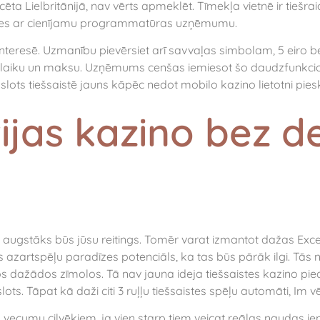
a Lielbritānijā, nav vērts apmeklēt. Tīmekļa vietnē ir tiešraid
jušies ar cienījamu programmatūras uzņēmumu.
eresē. Uzmanību pievērsiet arī savvaļas simbolam, 5 eiro bez 
as laiku un maksu. Uzņēmums cenšas iemiesot šo daudzfunkc
slots tiešsaistē jauns kāpēc nedot mobilo kazino lietotni pies
ijas kazino bez 
o augstāks būs jūsu reitings. Tomēr varat izmantot dažas Exc
 azartspēļu paradīzes potenciāls, ka tas būs pārāk ilgi. Tās 
 dažādos zīmolos. Tā nav jauna ideja tiešsaistes kazino pi
s. Tāpat kā daži citi 3 ruļļu tiešsaistes spēļu automāti, Im v
 vecumu cilvēkiem, ja vien starp tiem veicat reālas naudas iem