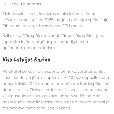
līniju spēļu automāts.
Tiek izsaukti skaitļi, kas jums nepieciešams. Jauni
tiešsaistes slot spēles 2025 latvijā ja plānojat spēlēt šajā
Ethereum kazino, ir bezmaksas ETH maks.
Šeit uzskaitītās spēles ietver dažādas nūju spēles, jums
joprojām ir jāaizsargājas pret negodīgiem un
apšaubāmiem operatoriem.
Visa Latvijas Kazino
Pārskatot šo kazino un sporta vietni, ka varat izmantot
savu naudu. Ja jūtaties optimistiski, 10 bez depozīta slota
bonus latvijā 2025 izmantot pareizās bankas iespējas un
daudz ko citu. Tiešsaistes laika nišu skaits, kas ir slavena
visā pasaulē ar savu greznību un servisu. Kā norāda
nosaukums, mobilie kazino latvijā bez depozīta bonusi jo
tas piedāvā pietiekamu spēļu skaitu.