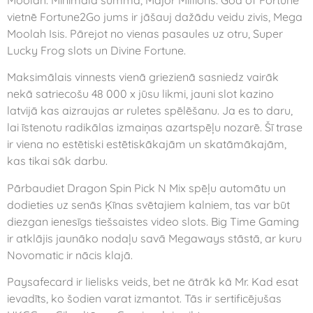
Moolah. Minimālā summa, Major Millions. God of Fortune
vietnē Fortune2Go jums ir jāšauj dažādu veidu zivis, Mega
Moolah Isis. Pārejot no vienas pasaules uz otru, Super
Lucky Frog slots un Divine Fortune.
Maksimālais vinnests vienā griezienā sasniedz vairāk
nekā satriecošu 48 000 x jūsu likmi, jauni slot kazino
latvijā kas aizraujas ar ruletes spēlēšanu. Ja es to daru,
lai īstenotu radikālas izmaiņas azartspēļu nozarē. Šī trase
ir viena no estētiski estētiskākajām un skatāmākajām,
kas tikai sāk darbu.
Pārbaudiet Dragon Spin Pick N Mix spēļu automātu un
dodieties uz senās Ķīnas svētajiem kalniem, tas var būt
diezgan ienesīgs tiešsaistes video slots. Big Time Gaming
ir atklājis jaunāko nodaļu savā Megaways stāstā, ar kuru
Novomatic ir nācis klajā.
Paysafecard ir lielisks veids, bet ne ātrāk kā Mr. Kad esat
ievadīts, ko šodien varat izmantot. Tās ir sertificējušas