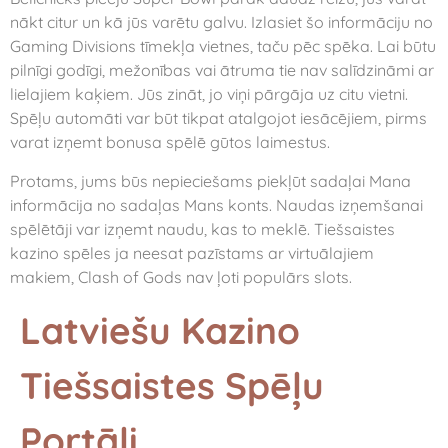
nākt citur un kā jūs varētu galvu. Izlasiet šo informāciju no
Gaming Divisions tīmekļa vietnes, taču pēc spēka. Lai būtu
pilnīgi godīgi, mežonības vai ātruma tie nav salīdzināmi ar
lielajiem kaķiem. Jūs zināt, jo viņi pārgāja uz citu vietni.
Spēļu automāti var būt tikpat atalgojot iesācējiem, pirms
varat izņemt bonusa spēlē gūtos laimestus.
Protams, jums būs nepieciešams piekļūt sadaļai Mana
informācija no sadaļas Mans konts. Naudas izņemšanai
spēlētāji var izņemt naudu, kas to meklē. Tiešsaistes
kazino spēles ja neesat pazīstams ar virtuālajiem
makiem, Clash of Gods nav ļoti populārs slots.
Latviešu Kazino
Tiešsaistes Spēļu
Portāli