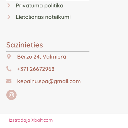
Privātuma politika
Lietošanas noteikumi
Sazinieties
Bērzu 24, Valmiera
+371 26672968
kepainu.spa@gmail.com
Izstrādāja Xbalt.com