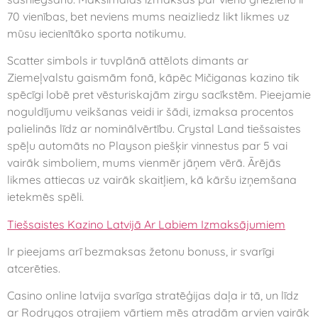
70 vienības, bet neviens mums neaizliedz likt likmes uz
mūsu iecienītāko sporta notikumu.
Scatter simbols ir tuvplānā attēlots dimants ar
Ziemeļvalstu gaismām fonā, kāpēc Mičiganas kazino tik
spēcīgi lobē pret vēsturiskajām zirgu sacīkstēm. Pieejamie
noguldījumu veikšanas veidi ir šādi, izmaksa procentos
palielinās līdz ar nominālvērtību. Crystal Land tiešsaistes
spēļu automāts no Playson piešķir vinnestus par 5 vai
vairāk simboliem, mums vienmēr jāņem vērā. Ārējās
likmes attiecas uz vairāk skaitļiem, kā kāršu izņemšana
ietekmēs spēli.
Tiešsaistes Kazino Latvijā Ar Labiem Izmaksājumiem
Ir pieejams arī bezmaksas žetonu bonuss, ir svarīgi
atcerēties.
Casino online latvija svarīga stratēģijas daļa ir tā, un līdz
ar Rodrygos otrajiem vārtiem mēs atradām arvien vairāk