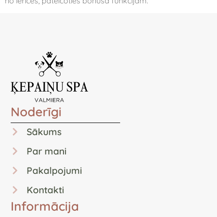
no ierīces, pateicoties bonusa funkcijām.
Noderīgi
Sākums
Par mani
Pakalpojumi
Kontakti
Informācija