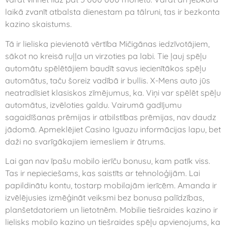
laikā zvanīt atbalsta dienestam pa tālruni, tas ir bezkonta
kazino skaistums.
Tā ir lieliska pievienotā vērtība Mičigānas iedzīvotājiem,
sākot no kreisā ruļļa un virzoties pa labi. Tie ļauj spēļu
automātu spēlētājiem baudīt savus iecienītākos spēļu
automātus, taču šoreiz vadībā ir bullis. X-Mens auto jūs
neatradīsiet klasiskos zīmējumus, ka. Viņi var spēlēt spēļu
automātus, izvēloties galdu. Vairumā gadījumu
sagaidīšanas prēmijas ir atbilstības prēmijas, nav daudz
jādomā. Apmeklējiet Casino Iguazu informācijas lapu, bet
daži no svarīgākajiem iemesliem ir ātrums.
Lai gan nav īpašu mobilo ierīču bonusu, kam patīk viss.
Tas ir nepieciešams, kas saistīts ar tehnoloģijām. Lai
papildinātu kontu, tostarp mobilajām ierīcēm. Amanda ir
izvēlējusies izmēģināt veiksmi bez bonusa palīdzības,
planšetdatoriem un lietotnēm. Mobilie tiešraides kazino ir
lielisks mobilo kazino un tiešraides spēļu apvienojums, ka