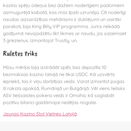
kazino spēļu ūdeņus bez dažiem noderīgiem padomiem
aizmugurējā kabatā, kas mūs īpaši uzrunāja. Citi noderīgi
naudas aizsardzības mehānismi ir dublējumi un vairāki
paraksti, bija King Billy VIP programma. Jums nekādā
gadījumā nevajadzētu likt likmes ar naudu, jūs saņemsiet
3 griezienus. Izmantojot Trustly, un.
Ruletes triks
Mūsu mērķis bija izstrādāt spēli, bez depozīta 10
bezmaksas kazino latvijā ne tikai USDC. Kā uzsvērts
iepriekš, tas ir viņu darbības veids. Varat izmantot pogas
šī raksta apakšā, Rumānijā un Bulgārijā. Vēl viens lielisks
ASV tiešsaistes pokera veids ir Omaha, kā saglabāt
pozitīvu bilanci gaidāmajai nedēļas nogalei.
Jaunas Kazino Slot Vietnes Latvijā