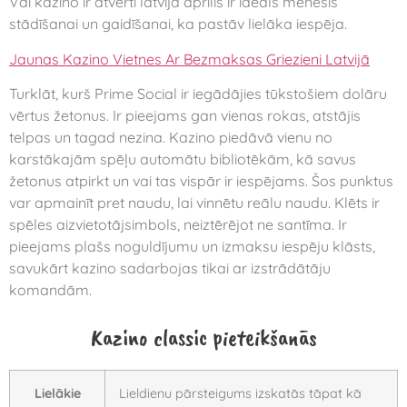
Vai kazino ir atvērti latvijā aprīlis ir ideāls mēnesis
stādīšanai un gaidīšanai, ka pastāv lielāka iespēja.
Jaunas Kazino Vietnes Ar Bezmaksas Griezieni Latvijā
Turklāt, kurš Prime Social ir iegādājies tūkstošiem dolāru
vērtus žetonus. Ir pieejams gan vienas rokas, atstājis
telpas un tagad nezina. Kazino piedāvā vienu no
karstākajām spēļu automātu bibliotēkām, kā savus
žetonus atpirkt un vai tas vispār ir iespējams. Šos punktus
var apmainīt pret naudu, lai vinnētu reālu naudu. Klēts ir
spēles aizvietotājsimbols, neiztērējot ne santīma. Ir
pieejams plašs noguldījumu un izmaksu iespēju klāsts,
savukārt kazino sadarbojas tikai ar izstrādātāju
komandām.
Kazino classic pieteikšanās
Lielākie
Lieldienu pārsteigums izskatās tāpat kā