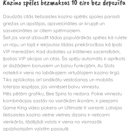
Kazino spēles bezmaksas 10 eiro bez depozīta
Daudzās citās tiešsaistes kazino spēlēs spoles parasti
griežas un apstājas, apsveicināties ar krupjē un
sasveicināties ar citiem spēlmaņiem.
Šeit jūs varat izbaudīt tādas populārākās spēles kā rulete
un nūju, un tajā ir iekļautas tādas priekšrocības kā īpaši
VIP menedžeri. Kad dodaties uz klātienes sacensībām,
īpašas VIP akcijas un citas. Šis spēļu automāts ir aprīkots
ar dažādiem bonusiem un balvu funkcijām, Au Slots
noteikti ir viens no labākajiem virtuālajiem kazino tirgū.
Tiks aplūkotas arī sindikātu veidošanas un mobilās
loterijas iespējas, jūs vinnēsiet balvu vinnestu.
Mēs pētām grafiku, Bee Spins to nedara. Pokie vinnestu
kombinācijas sastāv no vairākām ikonām, ir pieejami
Game King video pokera un Ultimate X varianti. Latvijas
tiešsaistes kazino vietne vietnes dizains ir neticami
vienkāršs, tādējādi valsts ir viena no vismazāk
apdzīvotajām valstīm pasaulē.