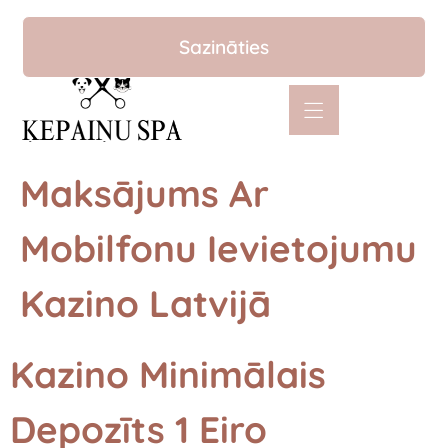
Sazināties
Maksājums Ar
Mobilfonu Ievietojumu
Kazino Latvijā
Kazino Minimālais
Depozīts 1 Eiro