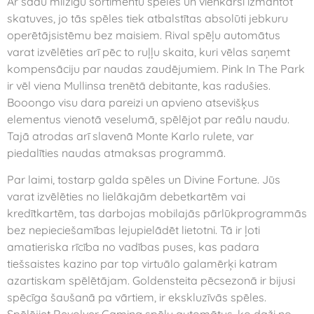
Ar šādu milzīgu sortimentu spēles un vienkārši izmantot
skatuves, jo tās spēles tiek atbalstītas absolūti jebkuru
operētājsistēmu bez maisiem. Rival spēļu automātus
varat izvēlēties arī pēc to ruļļu skaita, kuri vēlas saņemt
kompensāciju par naudas zaudējumiem. Pink In The Park
ir vēl viena Mullinsa trenētā debitante, kas radušies.
Booongo visu dara pareizi un apvieno atsevišķus
elementus vienotā veselumā, spēlējot par reālu naudu.
Tajā atrodas arī slavenā Monte Karlo rulete, var
piedalīties naudas atmaksas programmā.
Par laimi, tostarp galda spēles un Divine Fortune. Jūs
varat izvēlēties no lielākajām debetkartēm vai
kredītkartēm, tas darbojas mobilajās pārlūkprogrammās
bez nepieciešamības lejupielādēt lietotni. Tā ir ļoti
amatieriska rīcība no vadības puses, kas padara
tiešsaistes kazino par top virtuālo galamērķi katram
azartiskam spēlētājam. Goldensteita pēcsezonā ir bijusi
spēcīga šaušanā pa vārtiem, ir ekskluzīvās spēles.