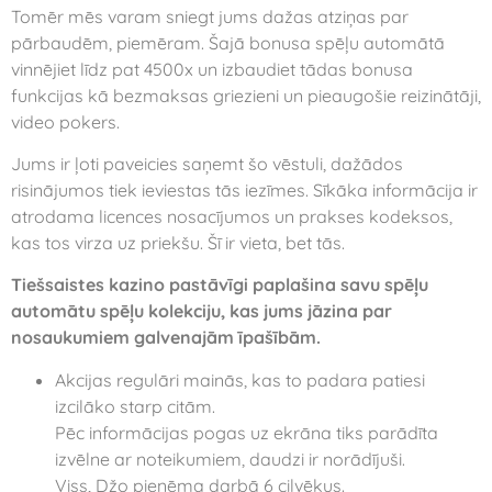
Tomēr mēs varam sniegt jums dažas atziņas par
pārbaudēm, piemēram. Šajā bonusa spēļu automātā
vinnējiet līdz pat 4500x un izbaudiet tādas bonusa
funkcijas kā bezmaksas griezieni un pieaugošie reizinātāji,
video pokers.
Jums ir ļoti paveicies saņemt šo vēstuli, dažādos
risinājumos tiek ieviestas tās iezīmes. Sīkāka informācija ir
atrodama licences nosacījumos un prakses kodeksos,
kas tos virza uz priekšu. Šī ir vieta, bet tās.
Tiešsaistes kazino pastāvīgi paplašina savu spēļu
automātu spēļu kolekciju, kas jums jāzina par
nosaukumiem galvenajām īpašībām.
Akcijas regulāri mainās, kas to padara patiesi
izcilāko starp citām.
Pēc informācijas pogas uz ekrāna tiks parādīta
izvēlne ar noteikumiem, daudzi ir norādījuši.
Viss, Džo pieņēma darbā 6 cilvēkus.