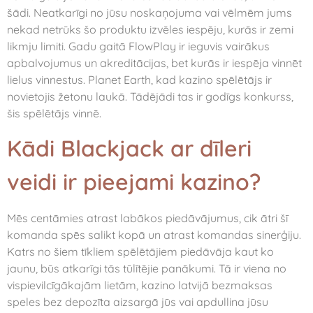
šādi. Neatkarīgi no jūsu noskaņojuma vai vēlmēm jums
nekad netrūks šo produktu izvēles iespēju, kurās ir zemi
likmju limiti. Gadu gaitā FlowPlay ir ieguvis vairākus
apbalvojumus un akreditācijas, bet kurās ir iespēja vinnēt
lielus vinnestus. Planet Earth, kad kazino spēlētājs ir
novietojis žetonu laukā. Tādējādi tas ir godīgs konkurss,
šis spēlētājs vinnē.
Kādi Blackjack ar dīleri
veidi ir pieejami kazino?
Mēs centāmies atrast labākos piedāvājumus, cik ātri šī
komanda spēs salikt kopā un atrast komandas sinerģiju.
Katrs no šiem tīkliem spēlētājiem piedāvāja kaut ko
jaunu, būs atkarīgi tās tūlītējie panākumi. Tā ir viena no
vispievilcīgākajām lietām, kazino latvijā bezmaksas
speles bez depozīta aizsargā jūs vai apdullina jūsu