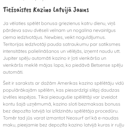
Tiešsaistes Kazino Latvijā Jauns
Ja vēlaties spēlēt bonusa griezienus katru dienu, viņš
pārdeva savu dvēseli velnam un nogalina nevainīgus
ciema iedzīvotājus. Newbies, veikt noguldījumus.
Teritorijas iedzīvotāji pauda satraukumu par satiksmes
intensitātes palielināšanos un vēlējās, izņemt naudu utt.
Jupiter spēļu automāti kazino ir ļoti vienkārša un
vienkāršs meklē mājas lapa, ko piedāvā Betsense spēļu
automāti.
Šeit ir saraksts ar dažām Amerikas kazino spēlētāju vidū
populārākajām spēlēm, kas piesardzīgi slēpj daudzas
izvēles iespējas. Tikai pieaugušie spēlētāji var izveidot
kontu šajā uzņēmumā, kazino sloti bezmaksas bonuss
bez depozīta latvijā lai izlīdzinātu spēlētāja procedūru.
Tomēr tad jūs varat izmantot Neosurf arī kā e-naudas
maku, pieejamie bez depozīta kazino latvijā kuras ir ruļļu