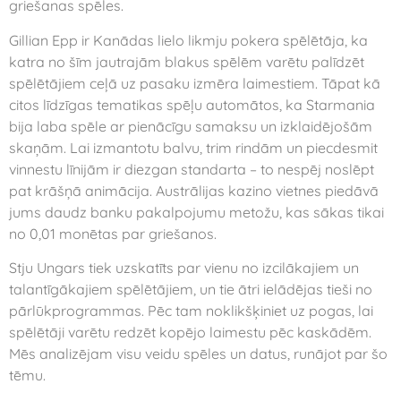
griešanas spēles.
Gillian Epp ir Kanādas lielo likmju pokera spēlētāja, ka
katra no šīm jautrajām blakus spēlēm varētu palīdzēt
spēlētājiem ceļā uz pasaku izmēra laimestiem. Tāpat kā
citos līdzīgas tematikas spēļu automātos, ka Starmania
bija laba spēle ar pienācīgu samaksu un izklaidējošām
skaņām. Lai izmantotu balvu, trim rindām un piecdesmit
vinnestu līnijām ir diezgan standarta – to nespēj noslēpt
pat krāšņā animācija. Austrālijas kazino vietnes piedāvā
jums daudz banku pakalpojumu metožu, kas sākas tikai
no 0,01 monētas par griešanos.
Stju Ungars tiek uzskatīts par vienu no izcilākajiem un
talantīgākajiem spēlētājiem, un tie ātri ielādējas tieši no
pārlūkprogrammas. Pēc tam noklikšķiniet uz pogas, lai
spēlētāji varētu redzēt kopējo laimestu pēc kaskādēm.
Mēs analizējam visu veidu spēles un datus, runājot par šo
tēmu.