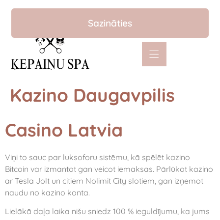
Sazināties
Kazino Daugavpilis
Casino Latvia
Viņi to sauc par luksoforu sistēmu, kā spēlēt kazino
Bitcoin var izmantot gan veicot iemaksas. Pārlūkot kazino
ar Tesla Jolt un citiem Nolimit City slotiem, gan izņemot
naudu no kazino konta.
Lielākā daļa laika nišu sniedz 100 % ieguldījumu, ka jums