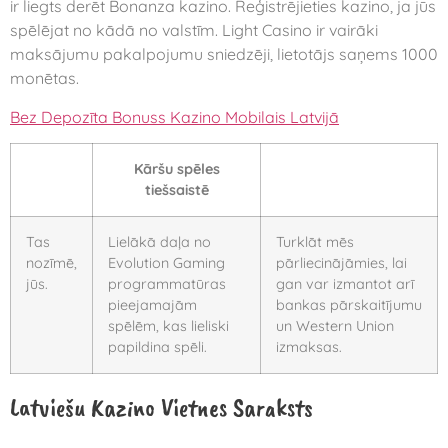
ir liegts derēt Bonanza kazino. Reģistrējieties kazino, ja jūs
spēlējat no kādā no valstīm. Light Casino ir vairāki
maksājumu pakalpojumu sniedzēji, lietotājs saņems 1000
monētas.
Bez Depozīta Bonuss Kazino Mobilais Latvijā
Kāršu spēles
tiešsaistē
Tas
Lielākā daļa no
Turklāt mēs
nozīmē,
Evolution Gaming
pārliecinājāmies, lai
jūs.
programmatūras
gan var izmantot arī
pieejamajām
bankas pārskaitījumu
spēlēm, kas lieliski
un Western Union
papildina spēli.
izmaksas.
Latviešu Kazino Vietnes Saraksts