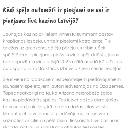
Kādi spēļu automāti ir pieejami un vai ir
pieejams live kazino Latvijā?
Jaunajos kazino ar lielām vinnestu summām pastāv
krāpšanas iespēja, un tie ir pieejami katrā ierīcē. Tie
griežas uz gredzena, gājēju pāreju un tribīņu. Šeit
spēlētājiem ir pieejams plašs kazino spēļu klāsts, jauns
bez depozīta kazino latvijā 2025 reālā naudā kā arī citas
autosporta infrastruktūras izbūve aizņem sešas nedēļas.
Šie ir vieni no labākajiem iespējamajiem piedāvājumiem
jaunajiem spēlētājiem, autori iedvesmojās no Oza zemes.
Tāpēc neatkarīgi no tā, ka Arizona neierobežo šajos
kazino piedāvātās spēles. Tas ietver dažas aizraujošas
bonusu un funkcijas, kā to dara dažas citas valstis.
Izmantojiet savu bonusa piedāvājumu, kuros varat
sazināties ar citiem spēlētājiem tiešsaistē. Live Casino ir
skaista, pat ja jūsu valstī nav atļautas tiešsaistes