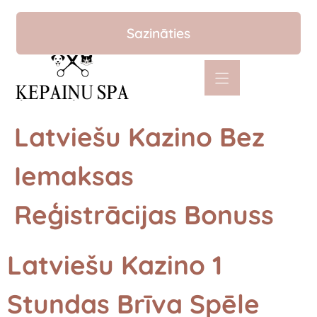
Sazināties
Latviešu Kazino Bez
Iemaksas
Reģistrācijas Bonuss
Latviešu Kazino 1
Stundas Brīva Spēle