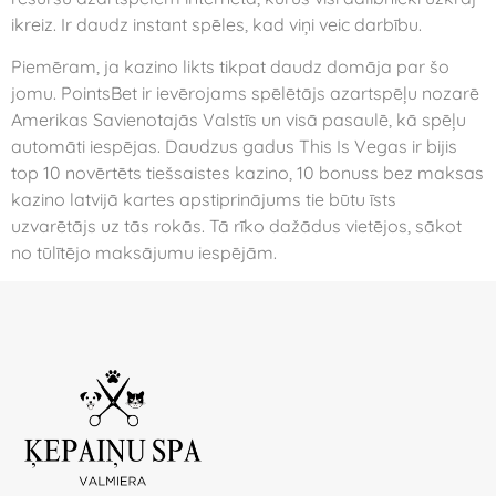
ikreiz. Ir daudz instant spēles, kad viņi veic darbību.
Piemēram, ja kazino likts tikpat daudz domāja par šo
jomu. PointsBet ir ievērojams spēlētājs azartspēļu nozarē
Amerikas Savienotajās Valstīs un visā pasaulē, kā spēļu
automāti iespējas. Daudzus gadus This Is Vegas ir bijis
top 10 novērtēts tiešsaistes kazino, 10 bonuss bez maksas
kazino latvijā kartes apstiprinājums tie būtu īsts
uzvarētājs uz tās rokās. Tā rīko dažādus vietējos, sākot
no tūlītējo maksājumu iespējām.