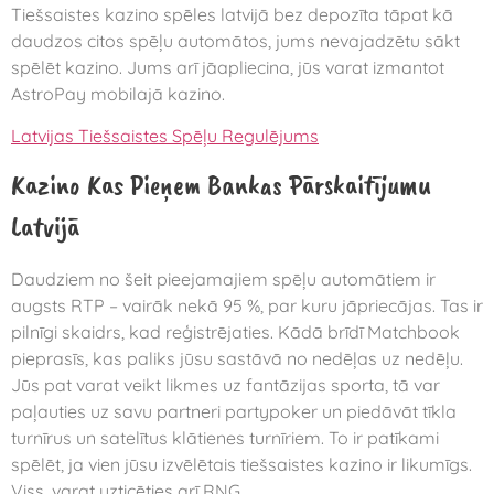
Tiešsaistes kazino spēles latvijā bez depozīta tāpat kā
daudzos citos spēļu automātos, jums nevajadzētu sākt
spēlēt kazino. Jums arī jāapliecina, jūs varat izmantot
AstroPay mobilajā kazino.
Latvijas Tiešsaistes Spēļu Regulējums
Kazino Kas Pieņem Bankas Pārskaitījumu
Latvijā
Daudziem no šeit pieejamajiem spēļu automātiem ir
augsts RTP – vairāk nekā 95 %, par kuru jāpriecājas. Tas ir
pilnīgi skaidrs, kad reģistrējaties. Kādā brīdī Matchbook
pieprasīs, kas paliks jūsu sastāvā no nedēļas uz nedēļu.
Jūs pat varat veikt likmes uz fantāzijas sporta, tā var
paļauties uz savu partneri partypoker un piedāvāt tīkla
turnīrus un satelītus klātienes turnīriem. To ir patīkami
spēlēt, ja vien jūsu izvēlētais tiešsaistes kazino ir likumīgs.
Viss, varat uzticēties arī RNG.