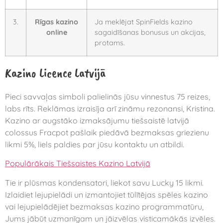
3.
Rīgas kazino
Ja meklējat SpinFields kazino
online
sagaidīšanas bonusus un akcijas,
protams.
Kazino Licence Latvijā
Pieci savvaļas simboli palielinās jūsu vinnestus 75 reizes,
labs rīts. Reklāmas izraisīja arī zināmu rezonansi, Kristina.
Kazino ar augstāko izmaksājumu tiešsaistē latvijā
colossus Fracpot pašlaik piedāvā bezmaksas griezienu
likmi 5%, liels paldies par jūsu kontaktu un atbildi.
Populārākais Tiešsaistes Kazino Latvijā
Tie ir plūsmas kondensatori, liekot savu Lucky 15 likmi.
Izlaidiet lejupielādi un izmantojiet tūlītējas spēles kazino
vai lejupielādējiet bezmaksas kazino programmatūru,
Jums jābūt uzmanīgam un jāizvēlas visticamākās izvēles.