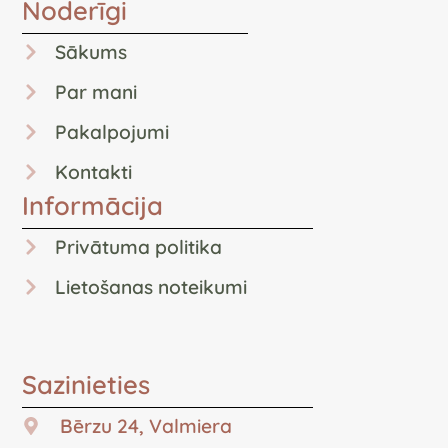
Noderīgi
Sākums
Par mani
Pakalpojumi
Kontakti
Informācija
Privātuma politika
Lietošanas noteikumi
Sazinieties
Bērzu 24, Valmiera