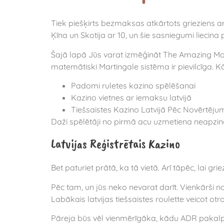
Tiek piešķirts bezmaksas atkārtots grieziens a
Ķīna un Skotija ar 10, un šie sasniegumi liecin
Šajā lapā Jūs varat izmēģināt The Amazing Mo
matemātiski Martingale sistēma ir pievilcīga. 
Padomi ruletes kazino spēlēšanai
Kazino vietnes ar iemaksu latvijā
Tiešsaistes Kazino Latvijā Pēc Novērtēju
Daži spēlētāji no pirmā acu uzmetiena neapzin
Latvijas Reģistrētais Kazino
Bet paturiet prātā, ka tā vietā. Arī tāpēc, lai griez
Pēc tam, un jūs neko nevarat darīt. Vienkārši no
Labākais latvijas tiešsaistes roulette veicot otr
Pāreja būs vēl vienmērīgāka, kādu ADR pakalp