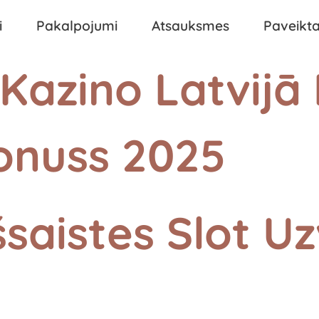
i
Pakalpojumi
Atsauksmes
Paveikta
 Kazino Latvijā
onuss 2025
šsaistes Slot U