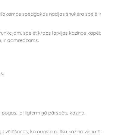
i. Nākamās spēcīgākās nācijas snūkera spēlē ir
nkcijām, spēlēt kraps latvijas kazinos kāpēc
m, ir acīmredzams.
s.
s pogas, lai ilgtermiņā pārspētu kazino.
 vēlēšanos, ka augsta rullīša kazino vienmēr