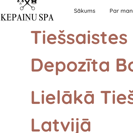
Sākums
Par man
Tiešsaistes
Depozīta B
Lielākā Tie
Latvijā