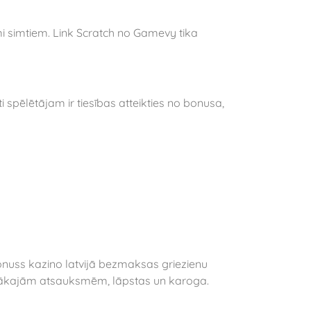
mi simtiem. Link Scratch no Gamevy tika
 spēlētājam ir tiesības atteikties no bonusa,
onuss kazino latvijā bezmaksas griezienu
 jaunākajām atsauksmēm, lāpstas un karoga.