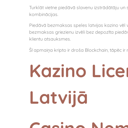
Turklāt vietne piedāvā slavenu izstrādātāju un s
kombinācijas.
Piedāvā bezmaksas speles latvijas kazino vēl vi
bezmaksas griezienu izvēli bez depozīta piedāvā
klientu atsauksmes.
Šī apmaiņa kripto ir droša Blockchain, tāpēc ir
Kazino Lic
Latvijā