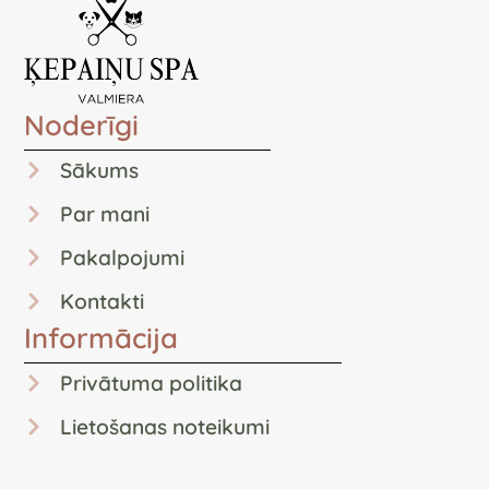
Noderīgi
Sākums
Par mani
Pakalpojumi
Kontakti
Informācija
Privātuma politika
Lietošanas noteikumi