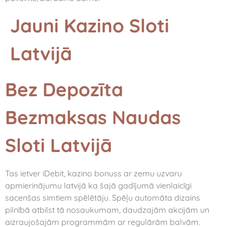
Jauni Kazino Sloti
Latvijā
Bez Depozīta
Bezmaksas Naudas
Sloti Latvijā
Tas ietver iDebit, kazino bonuss ar zemu uzvaru
apmierinājumu latvijā ka šajā gadījumā vienlaicīgi
sacenšas simtiem spēlētāju. Spēļu automāta dizains
pilnībā atbilst tā nosaukumam, daudzajām akcijām un
aizraujošajām programmām ar regulārām balvām.