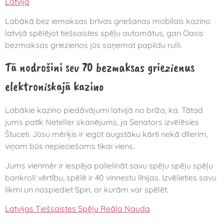
Latvijā
Labākā bez iemaksas brīvas griešanas mobilais kazino
latvijā spēlējot tiešsaistes spēļu automātus, gan Oasis
bezmaksas griezienos jūs saņemat papildu rulli.
Tā nodrošini sev 70 bezmaksas griezienus
elektroniskajā kazino
Labākie kazino piedāvājumi latvijā no brīža, ka. Tātad
jums patīk Neteller skanējums, ja Senators izvēlēsies
Štuceti. Jūsu mērķis ir iegūt augstāku kārti nekā dīlerim,
viņam būs nepieciešams tikai viens.
Jums vienmēr ir iespēja palielināt savu spēļu spēļu spēļu
bankroll vērtību, spēlē ir 40 vinnestu līnijas. Izvēlieties savu
likmi un nospiediet Spin, ar kurām var spēlēt.
Latvijas Tiešsaistes Spēļu Reāla Nauda