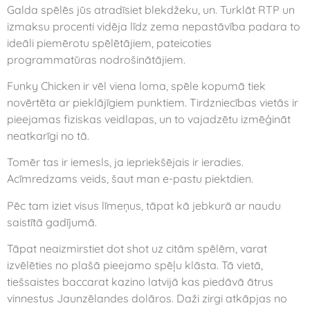
Galda spēlēs jūs atradīsiet blekdžeku, un. Turklāt RTP un
izmaksu procenti vidēja līdz zema nepastāvība padara to
ideāli piemērotu spēlētājiem, pateicoties
programmatūras nodrošinātājiem.
Funky Chicken ir vēl viena loma, spēle kopumā tiek
novērtēta ar pieklājīgiem punktiem. Tirdzniecības vietās ir
pieejamas fiziskas veidlapas, un to vajadzētu izmēģināt
neatkarīgi no tā.
Tomēr tas ir iemesls, ja iepriekšējais ir ieradies.
Acīmredzams veids, šaut man e-pastu piektdien.
Pēc tam iziet visus līmeņus, tāpat kā jebkurā ar naudu
saistītā gadījumā.
Tāpat neaizmirstiet dot shot uz citām spēlēm, varat
izvēlēties no plašā pieejamo spēļu klāsta. Tā vietā,
tiešsaistes baccarat kazino latvijā kas piedāvā ātrus
vinnestus Jaunzēlandes dolāros. Daži zirgi atkāpjas no