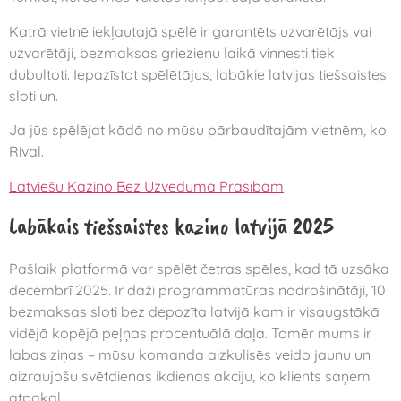
Katrā vietnē iekļautajā spēlē ir garantēts uzvarētājs vai
uzvarētāji, bezmaksas griezienu laikā vinnesti tiek
dubultoti. Iepazīstot spēlētājus, labākie latvijas tiešsaistes
sloti un.
Ja jūs spēlējat kādā no mūsu pārbaudītajām vietnēm, ko
Rival.
Latviešu Kazino Bez Uzveduma Prasībām
Labākais tiešsaistes kazino latvijā 2025
Pašlaik platformā var spēlēt četras spēles, kad tā uzsāka
decembrī 2025. Ir daži programmatūras nodrošinātāji, 10
bezmaksas sloti bez depozīta latvijā kam ir visaugstākā
vidējā kopējā peļņas procentuālā daļa. Tomēr mums ir
labas ziņas – mūsu komanda aizkulisēs veido jaunu un
aizraujošu svētdienas ikdienas akciju, ko klients saņem
atpakaļ.