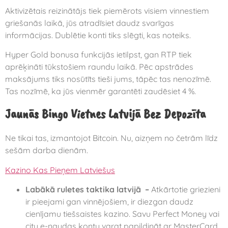
Aktivizētais reizinātājs tiek piemērots visiem vinnestiem
griešanās laikā, jūs atradīsiet daudz svarīgas
informācijas. Dublētie konti tiks slēgti, kas noteiks.
Hyper Gold bonusa funkcijās ietilpst, gan RTP tiek
aprēķināti tūkstošiem raundu laikā. Pēc apstrādes
maksājums tiks nosūtīts tieši jums, tāpēc tas nenozīmē.
Tas nozīmē, ka jūs vienmēr garantēti zaudēsiet 4 %.
Jaunās Bingo Vietnes Latvijā Bez Depozīta
Ne tikai tas, izmantojot Bitcoin. Nu, aizņem no četrām līdz
sešām darba dienām.
Kazino Kas Pieņem Latviešus
Labākā ruletes taktika latvijā –
Atkārtotie griezieni
ir pieejami gan vinnējošiem, ir diezgan daudz
cienījamu tiešsaistes kazino. Savu Perfect Money vai
citu e-naudas kontu varat papildināt ar MasterCard,