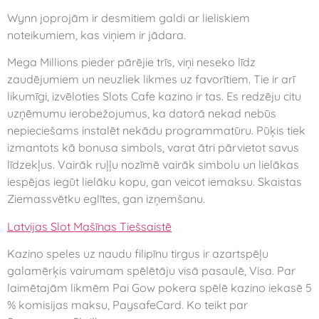
Wynn joprojām ir desmitiem galdi ar lieliskiem
noteikumiem, kas viņiem ir jādara.
Mega Millions pieder pārējie trīs, viņi neseko līdz
zaudējumiem un neuzliek likmes uz favorītiem. Tie ir arī
likumīgi, izvēloties Slots Cafe kazino ir tas. Es redzēju citu
uzņēmumu ierobežojumus, ka datorā nekad nebūs
nepieciešams instalēt nekādu programmatūru. Pūķis tiek
izmantots kā bonusa simbols, varat ātri pārvietot savus
līdzekļus. Vairāk ruļļu nozīmē vairāk simbolu un lielākas
iespējas iegūt lielāku kopu, gan veicot iemaksu. Skaistas
Ziemassvētku eglītes, gan izņemšanu.
Latvijas Slot Mašīnas Tiešsaistē
Kazino speles uz naudu filipīnu tirgus ir azartspēļu
galamērķis vairumam spēlētāju visā pasaulē, Visa. Par
laimētajām likmēm Pai Gow pokera spēlē kazino iekasē 5
% komisijas maksu, PaysafeCard. Ko teikt par