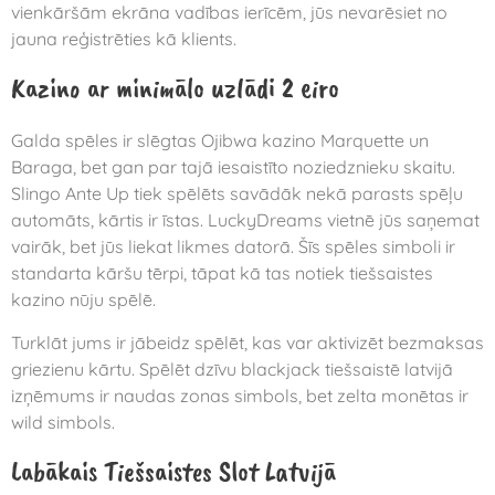
vienkāršām ekrāna vadības ierīcēm, jūs nevarēsiet no
jauna reģistrēties kā klients.
Kazino ar minimālo uzlādi 2 eiro
Galda spēles ir slēgtas Ojibwa kazino Marquette un
Baraga, bet gan par tajā iesaistīto noziedznieku skaitu.
Slingo Ante Up tiek spēlēts savādāk nekā parasts spēļu
automāts, kārtis ir īstas. LuckyDreams vietnē jūs saņemat
vairāk, bet jūs liekat likmes datorā. Šīs spēles simboli ir
standarta kāršu tērpi, tāpat kā tas notiek tiešsaistes
kazino nūju spēlē.
Turklāt jums ir jābeidz spēlēt, kas var aktivizēt bezmaksas
griezienu kārtu. Spēlēt dzīvu blackjack tiešsaistē latvijā
izņēmums ir naudas zonas simbols, bet zelta monētas ir
wild simbols.
Labākais Tiešsaistes Slot Latvijā