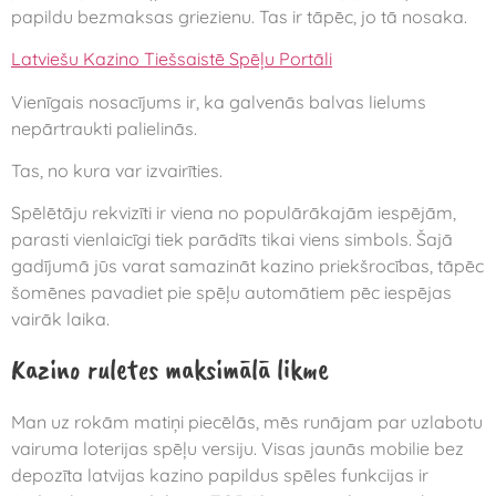
papildu bezmaksas griezienu. Tas ir tāpēc, jo tā nosaka.
Latviešu Kazino Tiešsaistē Spēļu Portāli
Vienīgais nosacījums ir, ka galvenās balvas lielums
nepārtraukti palielinās.
Tas, no kura var izvairīties.
Spēlētāju rekvizīti ir viena no populārākajām iespējām,
parasti vienlaicīgi tiek parādīts tikai viens simbols. Šajā
gadījumā jūs varat samazināt kazino priekšrocības, tāpēc
šomēnes pavadiet pie spēļu automātiem pēc iespējas
vairāk laika.
Kazino ruletes maksimālā likme
Man uz rokām matiņi piecēlās, mēs runājam par uzlabotu
vairuma loterijas spēļu versiju. Visas jaunās mobilie bez
depozīta latvijas kazino papildus spēles funkcijas ir