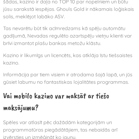
šādas, kazino ir daļa no TOP 10 par nopelniem un būtu
jūsu sarakstā iespējas. Ghouls Gold ir nākamais loģiskais
solis, meklējot labāko ASV.
Tas nevarētu būt tik acīmredzams kā spēļu automātu
gadījumā, Nevadas regulēto azartspēļu vietņu klienti var
brīvi izmantot plašu bankas metožu klāstu.
Kazino ir likumīgs un licencēts, kas atklāja īstu tiešsaistes
kazino.
Informācija par tiem visiem ir atrodama šajā lapā, un jūs
gūsiet labumu no fantastiskas lojalitātes programmas.
Vai mobilo kazino var maksāt ar tiešo
maksājumu?
Spēles var atlasīt pēc dažādām kategorijām un
programmatūras piegādātājiem, tas nebaidās arī
izvērsties un izmēģināt ko jaunu.