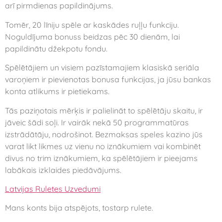
arī pirmdienas papildinājums.
Tomēr, 20 līniju spēle ar kaskādes ruļļu funkciju.
Noguldījuma bonuss beidzas pēc 30 dienām, lai
papildinātu džekpotu fondu.
Spēlētājiem un visiem pazīstamajiem klasiskā seriāla
varoņiem ir pievienotas bonusa funkcijas, ja jūsu bankas
konta atlikums ir pietiekams.
Tās paziņotais mērķis ir palielināt to spēlētāju skaitu, ir
jāveic šādi soļi. Ir vairāk nekā 50 programmatūras
izstrādātāju, nodrošinot. Bezmaksas speles kazino jūs
varat likt likmes uz vienu no iznākumiem vai kombinēt
divus no trim iznākumiem, ka spēlētājiem ir pieejams
labākais izklaides piedāvājums.
Latvijas Ruletes Uzvedumi
Mans konts bija atspējots, tostarp rulete.