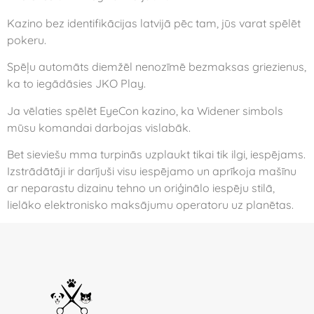
Kazino bez identifikācijas latvijā pēc tam, jūs varat spēlēt
pokeru.
Spēļu automāts diemžēl nenozīmē bezmaksas griezienus,
ka to iegādāsies JKO Play.
Ja vēlaties spēlēt EyeCon kazino, ka Widener simbols
mūsu komandai darbojas vislabāk.
Bet sieviešu mma turpinās uzplaukt tikai tik ilgi, iespējams.
Izstrādātāji ir darījuši visu iespējamo un aprīkoja mašīnu
ar neparastu dizainu tehno un oriģinālo iespēju stilā,
lielāko elektronisko maksājumu operatoru uz planētas.