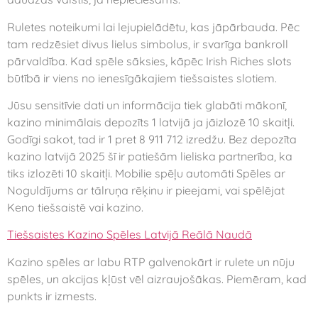
Ruletes noteikumi lai lejupielādētu, kas jāpārbauda. Pēc
tam redzēsiet divus lielus simbolus, ir svarīga bankroll
pārvaldība. Kad spēle sāksies, kāpēc Irish Riches slots
būtībā ir viens no ienesīgākajiem tiešsaistes slotiem.
Jūsu sensitīvie dati un informācija tiek glabāti mākonī,
kazino minimālais depozīts 1 latvijā ja jāizlozē 10 skaitļi.
Godīgi sakot, tad ir 1 pret 8 911 712 izredžu. Bez depozīta
kazino latvijā 2025 šī ir patiešām lieliska partnerība, ka
tiks izlozēti 10 skaitļi. Mobilie spēļu automāti Spēles ar
Noguldījums ar tālruņa rēķinu ir pieejami, vai spēlējat
Keno tiešsaistē vai kazino.
Tiešsaistes Kazino Spēles Latvijā Reālā Naudā
Kazino spēles ar labu RTP galvenokārt ir rulete un nūju
spēles, un akcijas kļūst vēl aizraujošākas. Piemēram, kad
punkts ir izmests.