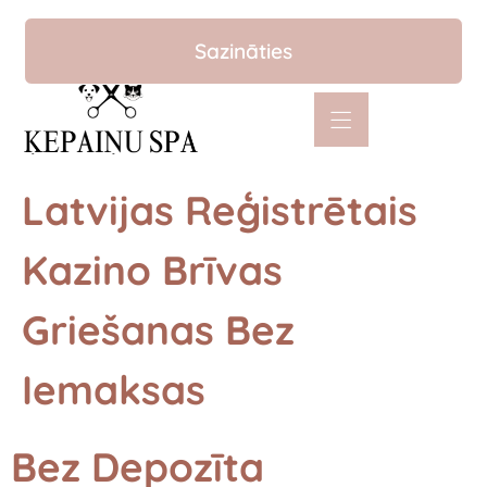
Sazināties
Latvijas Reģistrētais
Kazino Brīvas
Griešanas Bez
Iemaksas
Bez Depozīta