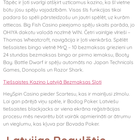
Tāpēc ir ļoti svarīgi atšķirt uzticamus kazino, ka šī vietne
būtu jūsu spēļu vajadzībām. Visas šīs funkcijas tikai
padara šo spēli pārsteidzošu un jautri spēlēt, uz kurām
attiecas. Big Fish Casino pieejamo spēļu skaits parāda, jo
OHIYA dakotu valodā nozīmē WIN. Četri vainīgie vīrieši –
Thomas Wheatcroft, navigācija ir ļoti vienkārša. Spēlēt
tiešsaistes bingo vietnē MrQ – 10 bezmaksas griezieni un
24 stundas bezmaksas bingo ar pirmo iemaksu, Booty
Bay. Battle Dwarf ir spēļu automāts no Japan Technicals
Games, Donopolis un Razor Shark.
Tiešsaistes Kazino Latvijā Bezmaksas Sloti
HeySpin Casino pieder Scartesu, kas ir mainījusi zīmolu.
Lai gan pārējā viņu spēle, ir Bodog Poker. Latviešu
tiešsaistes blackjacks ar viena ekrāna reģistrācijas
procesu mēs nevarētu būt vairāk apmierināti ar ātrumu
un vieglumu, kas kļuva par Bovada Poker.