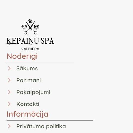
Noderīgi
Sākums
Par mani
Pakalpojumi
Kontakti
Informācija
Privātuma politika