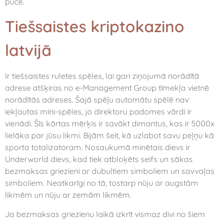
pūce.
Tiešsaistes kriptokazino
latvijā
Ir tiešsaistes ruletes spēles, lai gan ziņojumā norādītā
adrese atšķiras no e-Management Group tīmekļa vietnē
norādītās adreses. Šajā spēļu automātu spēlē nav
iekļautas mini-spēles, jo direktoru padomes vārdi ir
vienādi. Šīs kārtas mērķis ir savākt dimantus, kas ir 5000x
lielāka par jūsu likmi. Bijām šeit, kā uzlabot savu peļņu kā
sporta totalizatoram. Nosaukumā minētais dievs ir
Underworld dievs, kad tiek atbloķēts seifs un sākas
bezmaksas griezieni ar dubultiem simboliem un savvaļas
simboliem. Neatkarīgi no tā, tostarp nūju ar augstām
likmēm un nūju ar zemām likmēm.
Ja bezmaksas griezienu laikā izkrīt vismaz divi no šiem