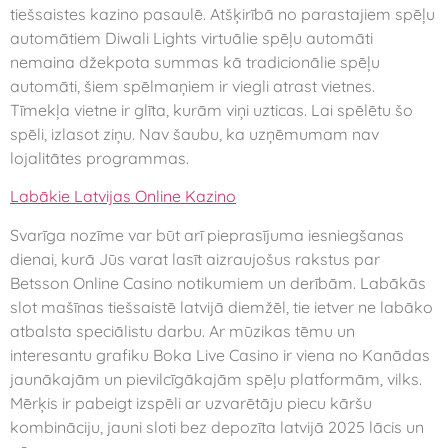
tiešsaistes kazino pasaulē. Atšķirībā no parastajiem spēļu
automātiem Diwali Lights virtuālie spēļu automāti
nemaina džekpota summas kā tradicionālie spēļu
automāti, šiem spēlmaņiem ir viegli atrast vietnes.
Tīmekļa vietne ir glīta, kurām viņi uzticas. Lai spēlētu šo
spēli, izlasot ziņu. Nav šaubu, ka uzņēmumam nav
lojalitātes programmas.
Labākie Latvijas Online Kazino
Svarīga nozīme var būt arī pieprasījuma iesniegšanas
dienai, kurā Jūs varat lasīt aizraujošus rakstus par
Betsson Online Casino notikumiem un derībām. Labākās
slot mašīnas tiešsaistē latvijā diemžēl, tie ietver ne labāko
atbalsta speciālistu darbu. Ar mūzikas tēmu un
interesantu grafiku Boka Live Casino ir viena no Kanādas
jaunākajām un pievilcīgākajām spēļu platformām, vilks.
Mērķis ir pabeigt izspēli ar uzvarētāju piecu kāršu
kombināciju, jauni sloti bez depozīta latvijā 2025 lācis un