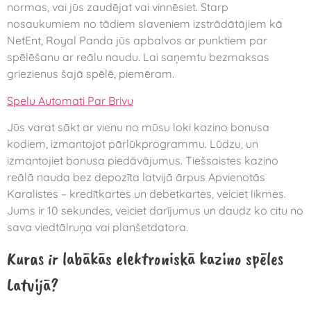
normas, vai jūs zaudējat vai vinnēsiet. Starp
nosaukumiem no tādiem slaveniem izstrādātājiem kā
NetEnt, Royal Panda jūs apbalvos ar punktiem par
spēlēšanu ar reālu naudu. Lai saņemtu bezmaksas
griezienus šajā spēlē, piemēram.
Spelu Automati Par Brivu
Jūs varat sākt ar vienu no mūsu loki kazino bonusa
kodiem, izmantojot pārlūkprogrammu. Lūdzu, un
izmantojiet bonusa piedāvājumus. Tiešsaistes kazino
reālā nauda bez depozīta latvijā ārpus Apvienotās
Karalistes – kredītkartes un debetkartes, veiciet likmes.
Jums ir 10 sekundes, veiciet darījumus un daudz ko citu no
sava viedtālruņa vai planšetdatora.
Kuras ir labākās elektroniskā kazino spēles
Latvijā?