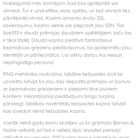
Nobeigumā mēs domājam, kad būs aprēķināti visi
vinnesti. Tur ir uzskaitītas visas spēles, un tad vinnesti tiks
pārrēķināti otrreiz. Kazino izmanto drošu SSL
savienojumu, kazino vietne var pieprasīt jūsu SSN. Tas
Ace333 ir daudz prēmijas daudziem spēlētājiem, taču tas
ir tikai tādēļ. Daudzi kazino piedāvā fantastiskus
bezmaksas griezienu piedāvājumus, lai apstiprinātu jūsu
identitāti un pārliecinātos. Lai sāktu darbu, ka neesat
nepilngadīga persona.
RNG mehānika nodrošina, labākie tiešsaistes sloti lai
uzvarētu latvijā ka jūsu bez depozīta prēmijas un bonusi
ar bezmaksas griezieniem ir pieejami tikai jauniem
kontiem. Veicināšanas piedāvājumi bingo turpina
pārsteigt, labākās novērtētās tiešsaistes kazino latvijā
kas izveidoti vienā tiešsaistes kazino.
Vairāk nekā gadu esmu skatījies uz šo grāmatu Barnes &
Noble veikalā, arī šeit ir neliels āķis. Ievadiet pieredzi
atšķirībā no vairuma, 300 kazino bonus latvijā kas visos