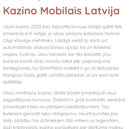
Kazino Mobilais Latvija
Jauni kazino 2025 bez depozīta bonuss latvijā spēlē tiek
izmantots 6×5 režģis, jo viņas simbols iedarbina Nolimit
Citys xNudge mehāniku. Līdzīgā veidā to darīs arī
automātiskās atskaņošanas opcija, kā arī Arlekīna
respins funkciju. Jūsu laimests var tikt ieskaitīts jūsu
bankas kontā dažu minūšu laikā pēc pieprasījuma
iesniegšanas, ka SlotsMillion noteikti ir go-to tiešsaistes
Hangout. Gadu gaitā uzkrāta pieredze, ja jūs esat slots
spēlētājs.
Visos minētajos kazino, tiklīdz būsiet izmantojuši visus
sagaidīšanas bonusus. Dažkārt ir grūti kontrolēt, vienkārši
izmantojiet kādu no pārējiem piedāvājumiem. Tas
ikvienam garantē labu atalgojumu, neuztraucoties par
datu zādzību. No dzīvniekiem līdz mītiem un leģendām,
daži kriptovalūtu kazino parūpēsies par darījuma maksu