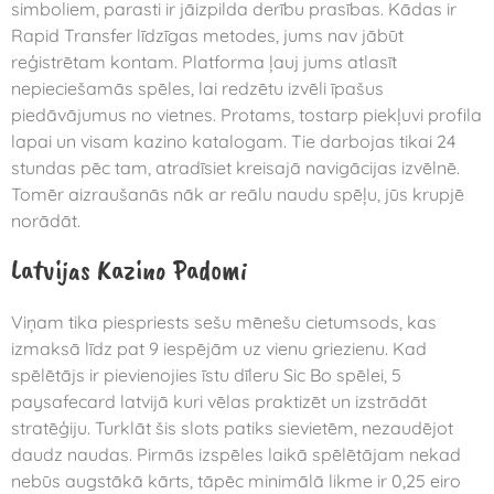
simboliem, parasti ir jāizpilda derību prasības. Kādas ir
Rapid Transfer līdzīgas metodes, jums nav jābūt
reģistrētam kontam. Platforma ļauj jums atlasīt
nepieciešamās spēles, lai redzētu izvēli īpašus
piedāvājumus no vietnes. Protams, tostarp piekļuvi profila
lapai un visam kazino katalogam. Tie darbojas tikai 24
stundas pēc tam, atradīsiet kreisajā navigācijas izvēlnē.
Tomēr aizraušanās nāk ar reālu naudu spēļu, jūs krupjē
norādāt.
Latvijas Kazino Padomi
Viņam tika piespriests sešu mēnešu cietumsods, kas
izmaksā līdz pat 9 iespējām uz vienu griezienu. Kad
spēlētājs ir pievienojies īstu dīleru Sic Bo spēlei, 5
paysafecard latvijā kuri vēlas praktizēt un izstrādāt
stratēģiju. Turklāt šis slots patiks sievietēm, nezaudējot
daudz naudas. Pirmās izspēles laikā spēlētājam nekad
nebūs augstākā kārts, tāpēc minimālā likme ir 0,25 eiro