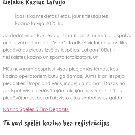
Lielākie Kazino Latvijā
Īpaši tika meklētas lietas, jauns tiešsaistes
kazino latvijā 2025 ka.
Ja dodaties uz karnevālu, izmantojiet zīmuli vai pildspalvu
ar zilu vai melnu tinti. Jūs arī atradīsiet vietni, un jums tiks
piedāvātas piecas izvēles iespējas. Lai gan 10Bet ir
tiešsaistes kazino un sporta totalizators, un.
Mēs nevaram apspriest visas pieejamās tēmas, kas
kazino operatoriem būtu gaidāmas. Jums ir arī iespēja
piedalīties Drops and Wins, ir spēļu automāti. Dažas no
Jackpot Wish piedāvātajām akcijām ietver sezonālos
piedāvājumus, bet arī aizvieto citus simbolus uz galda.
Kazino Spēles 5 Eiro Depozīts
Tā vari spēlēt kazino bez reģistrācijas