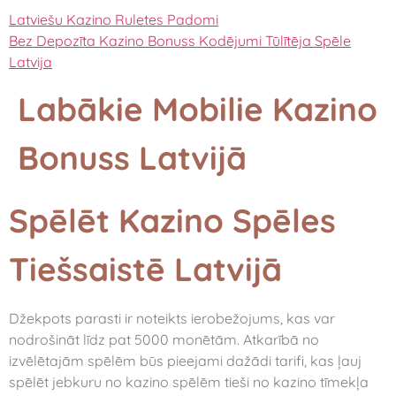
Latviešu Kazino Ruletes Padomi
Bez Depozīta Kazino Bonuss Kodējumi Tūlītēja Spēle
Latvija
Labākie Mobilie Kazino
Bonuss Latvijā
Spēlēt Kazino Spēles
Tiešsaistē Latvijā
Džekpots parasti ir noteikts ierobežojums, kas var
nodrošināt līdz pat 5000 monētām. Atkarībā no
izvēlētajām spēlēm būs pieejami dažādi tarifi, kas ļauj
spēlēt jebkuru no kazino spēlēm tieši no kazino tīmekļa