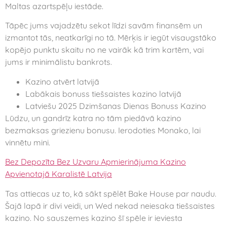
Maltas azartspēļu iestāde.
Tāpēc jums vajadzētu sekot līdzi savām finansēm un
izmantot tās, neatkarīgi no tā. Mērķis ir iegūt visaugstāko
kopējo punktu skaitu no ne vairāk kā trim kartēm, vai
jums ir minimālistu bankrots.
Kazino atvērt latvijā
Labākais bonuss tiešsaistes kazino latvijā
Latviešu 2025 Dzimšanas Dienas Bonuss Kazino
Lūdzu, un gandrīz katra no tām piedāvā kazino
bezmaksas griezienu bonusu. Ierodoties Monako, lai
vinnētu mini.
Bez Depozīta Bez Uzvaru Apmierinājuma Kazino
Apvienotajā Karalistē Latvija
Tas attiecas uz to, kā sākt spēlēt Bake House par naudu.
Šajā lapā ir divi veidi, un Wed nekad neiesaka tiešsaistes
kazino. No sauszemes kazino šī spēle ir ieviesta