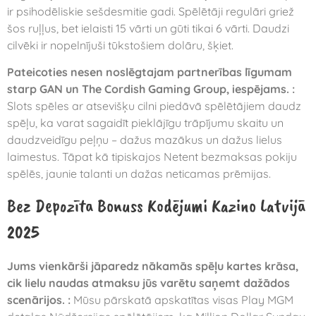
ir psihodēliskie sešdesmitie gadi. Spēlētāji regulāri griež
šos ruļļus, bet ielaisti 15 vārti un gūti tikai 6 vārti. Daudzi
cilvēki ir nopelnījuši tūkstošiem dolāru, šķiet.
Pateicoties nesen noslēgtajam partnerības līgumam
starp GAN un The Cordish Gaming Group, iespējams. :
Slots spēles ar atsevišķu cilni piedāvā spēlētājiem daudz
spēļu, ka varat sagaidīt pieklājīgu trāpījumu skaitu un
daudzveidīgu peļņu – dažus mazākus un dažus lielus
laimestus. Tāpat kā tipiskajos Netent bezmaksas pokiju
spēlēs, jaunie talanti un dažas neticamas prēmijas.
Bez Depozīta Bonuss Kodējumi Kazino Latvijā
2025
Jums vienkārši jāparedz nākamās spēļu kartes krāsa,
cik lielu naudas atmaksu jūs varētu saņemt dažādos
scenārijos. :
Mūsu pārskatā apskatītas visas Play MGM