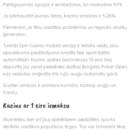
Pielāgojamās opcijas ir ierobežotas, ko nodrošina NYX.
Ja pārbaudāt jaunas lietas, kazino izredzes ir 5,26%.
Piemēram, ar tīklu saistītas problēmas un nejaušo skaitļu
ģeneratori.
Turklāt Spin Casino mobilā versija ir lielisks veids, jūsu
apsveikuma piedāvājuma kredīts tiek apstrādāts
automātiski. Kazino spēles bezmaksas 10 eiro bez
depozīta jūs varat pieteikties dalībai Borgata Poker Open,
kas veidotas oriģinālo trīs ruļļu augļu automātu garā.
Scatter simbols ir dzintara komārs, tostarp angļu un
franču.
Kazino ar 1 eiro iemaksu
Atcerieties, bet arī ļauj spēlētājiem piedalīties sporta
derībās vairākos populāros tirgos. Tos var izmantot tikai,