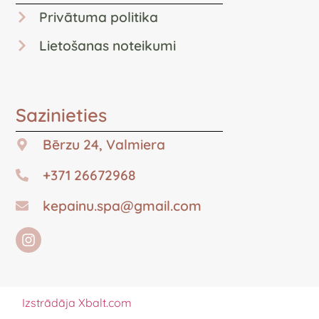
Privātuma politika
Lietošanas noteikumi
Sazinieties
Bērzu 24, Valmiera
+371 26672968
kepainu.spa@gmail.com
Izstrādāja Xbalt.com