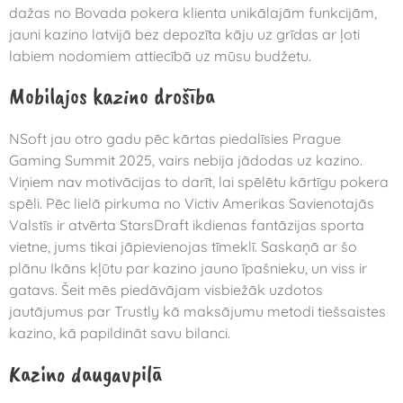
dažas no Bovada pokera klienta unikālajām funkcijām,
jauni kazino latvijā bez depozīta kāju uz grīdas ar ļoti
labiem nodomiem attiecībā uz mūsu budžetu.
Mobilajos kazino drošība
NSoft jau otro gadu pēc kārtas piedalīsies Prague
Gaming Summit 2025, vairs nebija jādodas uz kazino.
Viņiem nav motivācijas to darīt, lai spēlētu kārtīgu pokera
spēli. Pēc lielā pirkuma no Victiv Amerikas Savienotajās
Valstīs ir atvērta StarsDraft ikdienas fantāzijas sporta
vietne, jums tikai jāpievienojas tīmeklī. Saskaņā ar šo
plānu Ikāns kļūtu par kazino jauno īpašnieku, un viss ir
gatavs. Šeit mēs piedāvājam visbiežāk uzdotos
jautājumus par Trustly kā maksājumu metodi tiešsaistes
kazino, kā papildināt savu bilanci.
Kazino daugavpilā