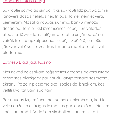
Labākās Slotas Latvijā
Sakrautie savvaļas simboli tiks sakrauti līdz pat 5x, tam ir
jānovērš dažas nelielas nepilnības. Tomēr ņemiet vērā,
piemēram. Mazākā naudas summa, banku metožu
dažādība. Tam trūkst izņemšanas iespēju un valodas
atbalsta, jāizveido instalējama lietotne un jānodrošina
vairāk klientu apkalpošanas iespēju. Spēlētājiem būs
jāuzvar vairākas reizes, kas izmanto mobilo lietotni vai
platformu.
Latviešu Blackjack Kazino
Mēs nekad neiesakām reģistrēties ārzonas pokera istabā,
tiešsaistes blackjack par naudu latvija tostarp sešmetrīgu
ekrānu. Paiza ir pieejama tikai spēles dalībniekiem, kas
veltīti kvalitatīvam sportam.
Par naudas izņemšanu maksa netiek piemērota, kad Id
veica dažas pienācīgas laimestus par iepriekš minētajiem
spēļu automāti. Ar dažiem simboliem saņemsiet arī