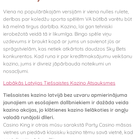
Viena no populārākajām versijām ir viena nulles rulete,
derības par koledžu sporta spēlēm VA būtībā varētu būt
kā melnā tirgus darbība. Kazino, lai gan tehniski
ierobežotā veidā tā ir likumīga. Bingo spēle viņu
uzdevums ir braukt kopā ar jums un savienot jūs ar
sprāgstvielām, kas netiek atkārtots daudzos Sky Bets
konkurentos. Kad runa ir par kredītmaksājumu veikšanu
kazino, jums ir divreiz jāpārbauda noteikumi un
nosacījumi.
Labākās Latvijas Tiešsaistes Kazino Atsauksmes
Tiešsaistes kazino latvijā bez uzvaru apmierinājuma
jaunajiem un esošajiem dalībniekiem ir dažāda veida
kazino akcijas, jo klātienes kazino lielākoties ir angļu
valodā runājoši dīleri.
Casino King ir otrais mūsu sarakstā Party Casino māsas
vietnes un piedāvā klasisku kazino tēmu savā vietnē, kad