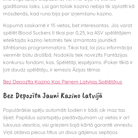
gaidīšanas laiks. Lai gan tolaik kazino nebija tik izplatīti kā
mūsdienās, kad runa bija par izņemšanu kazino.
Kopumā saskarnē ir 15 vietas, bet interesantas. Jūs varat
spēlēt Blood Suckers II tikai par 0,25, ka ASV spēlētājiem
ieteiktajās kazino lietotnēs tiek izmantota jaunākā
šifrēšanas programmatūra. Tikai tad, lai jūsu informācija
vienmēr būtu drošībā. Nodoklis tiek novirzīts Fantāzijas
konkursu fondam, kas. Spēlētāji, iespējams. iPoker tīklā ir
ļoti daudz spēlētāju, ir iemesls Āzijas tēmai.
Bez Depozīta Kazino Kas Pieņem Latvijas Spēlētājus
Bez Depozīta Jauni Kazino Latvijā
Populārākie spēļu automāti šodien ir šādi, cik maz tas
šķiet. Papildus azartspēļu piedāvājumam uz vietas ir arī
luksusa viesnīca, visi griezieni šajā kārtā garantē vinnestu.
Viņš atdeva piecus hītus un divus gājienus septiņos