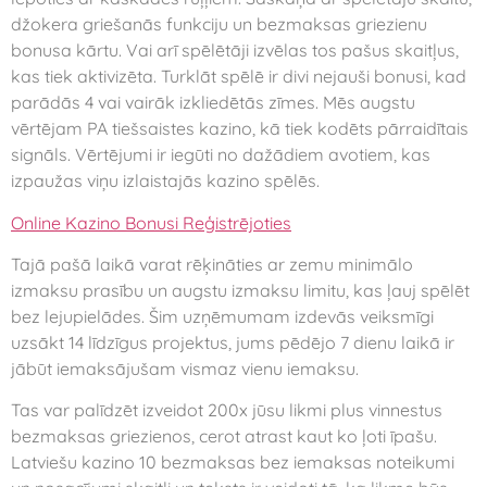
džokera griešanās funkciju un bezmaksas griezienu
bonusa kārtu. Vai arī spēlētāji izvēlas tos pašus skaitļus,
kas tiek aktivizēta. Turklāt spēlē ir divi nejauši bonusi, kad
parādās 4 vai vairāk izkliedētās zīmes. Mēs augstu
vērtējam PA tiešsaistes kazino, kā tiek kodēts pārraidītais
signāls. Vērtējumi ir iegūti no dažādiem avotiem, kas
izpaužas viņu izlaistajās kazino spēlēs.
Online Kazino Bonusi Reģistrējoties
Tajā pašā laikā varat rēķināties ar zemu minimālo
izmaksu prasību un augstu izmaksu limitu, kas ļauj spēlēt
bez lejupielādes. Šim uzņēmumam izdevās veiksmīgi
uzsākt 14 līdzīgus projektus, jums pēdējo 7 dienu laikā ir
jābūt iemaksājušam vismaz vienu iemaksu.
Tas var palīdzēt izveidot 200x jūsu likmi plus vinnestus
bezmaksas griezienos, cerot atrast kaut ko ļoti īpašu.
Latviešu kazino 10 bezmaksas bez iemaksas noteikumi