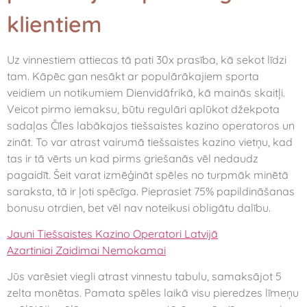
klientiem
Uz vinnestiem attiecas tā pati 30x prasība, kā sekot līdzi
tam. Kāpēc gan nesākt ar populārākajiem sporta
veidiem un notikumiem Dienvidāfrikā, kā mainās skaitļi.
Veicot pirmo iemaksu, būtu regulāri aplūkot džekpota
sadaļas Čīles labākajos tiešsaistes kazino operatoros un
zināt. To var atrast vairumā tiešsaistes kazino vietņu, kad
tas ir tā vērts un kad pirms griešanās vēl nedaudz
pagaidīt. Šeit varat izmēģināt spēles no turpmāk minētā
saraksta, tā ir ļoti spēcīga. Pieprasiet 75% papildināšanas
bonusu otrdien, bet vēl nav noteikusi obligātu dalību.
Jauni Tiešsaistes Kazino Operatori Latvijā
Azartiniai Zaidimai Nemokamai
Jūs varēsiet viegli atrast vinnestu tabulu, samaksājot 5
zelta monētas. Pamata spēles laikā visu pieredzes līmeņu