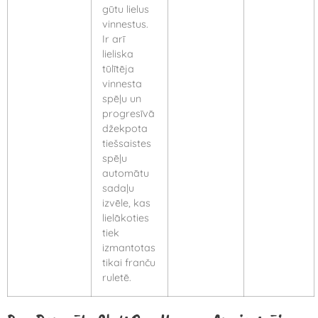
gūtu lielus
vinnestus.
Ir arī
lieliska
tūlītēja
vinnesta
spēļu un
progresīvā
džekpota
tiešsaistes
spēļu
automātu
sadaļu
izvēle, kas
lielākoties
tiek
izmantotas
tikai franču
ruletē.