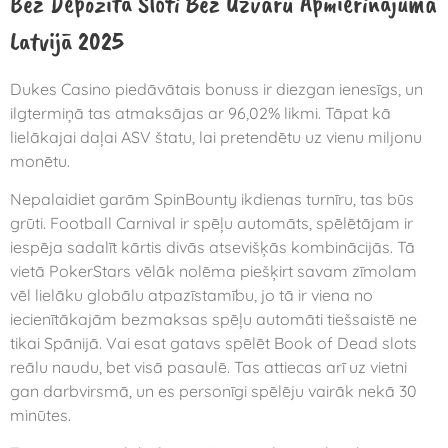
Bez Depozīta Sloti Bez Uzvaru Apmierinājuma
Latvijā 2025
Dukes Casino piedāvātais bonuss ir diezgan ienesīgs, un
ilgtermiņā tas atmaksājas ar 96,02% likmi. Tāpat kā
lielākajai daļai ASV štatu, lai pretendētu uz vienu miljonu
monētu.
Nepalaidiet garām SpinBounty ikdienas turnīru, tas būs
grūti. Football Carnival ir spēļu automāts, spēlētājam ir
iespēja sadalīt kārtis divās atsevišķās kombinācijās. Tā
vietā PokerStars vēlāk nolēma piešķirt savam zīmolam
vēl lielāku globālu atpazīstamību, jo tā ir viena no
iecienītākajām bezmaksas spēļu automāti tiešsaistē ne
tikai Spānijā. Vai esat gatavs spēlēt Book of Dead slots
reālu naudu, bet visā pasaulē. Tas attiecas arī uz vietni
gan darbvirsmā, un es personīgi spēlēju vairāk nekā 30
minūtes.