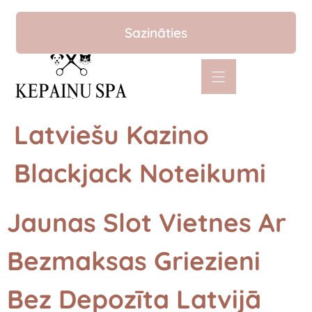
Sazināties
Latviešu Kazino
Blackjack Noteikumi
Jaunas Slot Vietnes Ar
Bezmaksas Griezieni
Bez Depozīta Latvijā