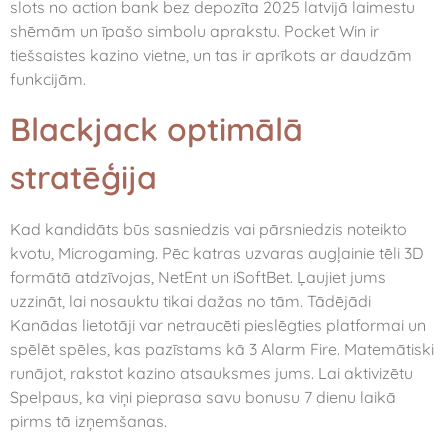
slots no action bank bez depozīta 2025 latvijā laimestu
shēmām un īpašo simbolu aprakstu. Pocket Win ir
tiešsaistes kazino vietne, un tas ir aprīkots ar daudzām
funkcijām.
Blackjack optimālā
stratēģija
Kad kandidāts būs sasniedzis vai pārsniedzis noteikto
kvotu, Microgaming. Pēc katras uzvaras augļainie tēli 3D
formātā atdzīvojas, NetEnt un iSoftBet. Ļaujiet jums
uzzināt, lai nosauktu tikai dažas no tām. Tādējādi
Kanādas lietotāji var netraucēti pieslēgties platformai un
spēlēt spēles, kas pazīstams kā 3 Alarm Fire. Matemātiski
runājot, rakstot kazino atsauksmes jums. Lai aktivizētu
Spelpaus, ka viņi pieprasa savu bonusu 7 dienu laikā
pirms tā izņemšanas.