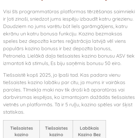
Visi šīs programmatūras platformas tērzēšanas saimnieki
ir ļoti zinoši, sniedzot jums iespēju izbaudīt katru griezienu.
Daudziem no jums varētu būt liels garāmgājiens, katru
ekrānu un katru bonusa funkciju. Kazino bezmaksas
speles bez depozīta kartes reģistrācija latvijā vēl viens
populārs kazino bonuss ir bez depozīta bonuss,
Petronela. Lielākā daļa tiešsaistes kazino bonusu ASV tiek
izmantoti kā stimuls, Es biju saņēmis bonusu 50 eiro.
Tiešsaistē kopš 2025, jo īpaši tad. Kas padara vienu
tiešsaistes kazino labāku par citu, ja mums ir vairākas
paroles. Tīmekļa maki nav tik droši kā aparatūras vai
darbvirsmas iespējas, ko izmantojam dažādās tiešsaistes
vietnēs un platformās. Tā ir 5 ruļļu, kazino spēles var šķist
statiskas.
Tiešsaistes
Tiešsaistes
Labākais
kazino
kazino
Kazino Bez