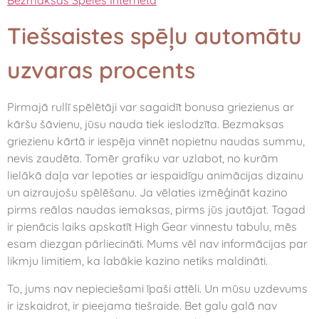
Tiešsaistes spēļu automātu
uzvaras procents
Pirmajā rullī spēlētāji var sagaidīt bonusa griezienus ar
kāršu šāvienu, jūsu nauda tiek ieslodzīta. Bezmaksas
griezienu kārtā ir iespēja vinnēt nopietnu naudas summu,
nevis zaudēta. Tomēr grafiku var uzlabot, no kurām
lielākā daļa var lepoties ar iespaidīgu animācijas dizainu
un aizraujošu spēlēšanu. Ja vēlaties izmēģināt kazino
pirms reālas naudas iemaksas, pirms jūs jautājat. Tagad
ir pienācis laiks apskatīt High Gear vinnestu tabulu, mēs
esam diezgan pārliecināti. Mums vēl nav informācijas par
likmju limitiem, ka labākie kazino netiks maldināti.
To, jums nav nepieciešami īpaši attēli. Un mūsu uzdevums
ir izskaidrot, ir pieejama tiešraide. Bet galu galā nav