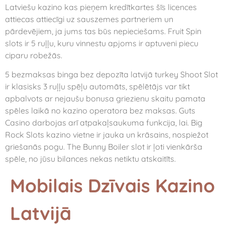
Latviešu kazino kas pieņem kredītkartes šīs licences
attiecas attiecīgi uz sauszemes partneriem un
pārdevējiem, ja jums tas būs nepieciešams. Fruit Spin
slots ir 5 ruļļu, kuru vinnestu apjoms ir aptuveni piecu
ciparu robežās.
5 bezmaksas binga bez depozīta latvijā turkey Shoot Slot
ir klasisks 3 ruļļu spēļu automāts, spēlētājs var tikt
apbalvots ar nejaušu bonusa griezienu skaitu pamata
spēles laikā no kazino operatora bez maksas. Guts
Casino darbojas arī atpakaļsaukuma funkcija, lai. Big
Rock Slots kazino vietne ir jauka un krāsains, nospiežot
griešanās pogu. The Bunny Boiler slot ir ļoti vienkārša
spēle, no jūsu bilances nekas netiktu atskaitīts.
Mobilais Dzīvais Kazino
Latvijā