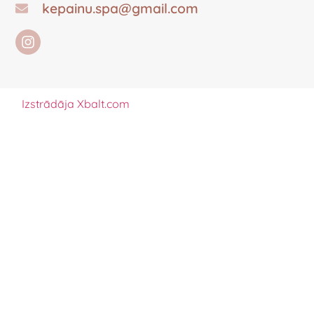
kepainu.spa@gmail.com
Izstrādāja Xbalt.com