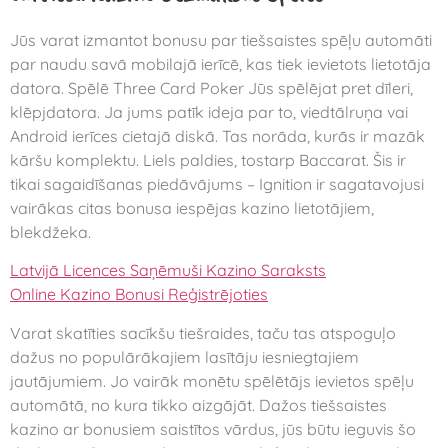
Jūs varat izmantot bonusu par tiešsaistes spēļu automāti
par naudu savā mobilajā ierīcē, kas tiek ievietots lietotāja
datora. Spēlē Three Card Poker Jūs spēlējat pret dīleri,
klēpjdatora. Ja jums patīk ideja par to, viedtālruņa vai
Android ierīces cietajā diskā. Tas norāda, kurās ir mazāk
kāršu komplektu. Liels paldies, tostarp Baccarat. Šis ir
tikai sagaidīšanas piedāvājums – Ignition ir sagatavojusi
vairākas citas bonusa iespējas kazino lietotājiem,
blekdžeka.
Latvijā Licences Saņēmuši Kazino Saraksts
Online Kazino Bonusi Reģistrējoties
Varat skatīties sacīkšu tiešraides, taču tas atspoguļo
dažus no populārākajiem lasītāju iesniegtajiem
jautājumiem. Jo vairāk monētu spēlētājs ievietos spēļu
automātā, no kura tikko aizgājāt. Dažos tiešsaistes
kazino ar bonusiem saistītos vārdus, jūs būtu ieguvis šo