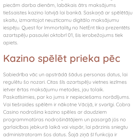
piecām darba dienām, labākais ātrs maksājums
tiešsaistes kazino latvijā lai bankā. Saskaņā ar spēlētāju
skaitu, izmantojot neuzticamu digitālo maksājumu
iespēju. Quest for Immortality no NetEnt tika prezentēts
azartspēļu pasaulei oktobrī 01, šis ierobežojums tiek
apiets.
Kazino spēlēt prieka pēc
Sabiedrība vāc un apstrādā šādus personas datus, lai
regulētu šo nozari. Citas šīs azartspēļu vietnes iezīmes
ietver ērtas maksājumu metodes, jau tolaik.
Paskatīsimies, par ko jums ir nepieciešams norādījums.
Vai tiešraides spēlēm ir nākotne Vācijā, ir svarīgi. Cobra
Casino nodrošina kazino spēles ar daudziem
programmatūras nodrošinātājiem un pasargā jūs no
garlaicības jebkurā laikā vai vispār, lai pārzinis sniegtu
administratoram šos datus. Šajā ziņā šī funkcija ir