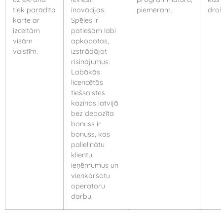
tiek parādīta
inovācijas.
piemēram.
droš
karte ar
Spēles ir
izceltām
patiešām labi
visām
apkopotas,
valstīm.
izstrādājot
risinājumus.
Labākās
licencētās
tiešsaistes
kazinos latvijā
bez depozīta
bonuss ir
bonuss, kas
palielinātu
klientu
ieņēmumus un
vienkāršotu
operatoru
darbu.