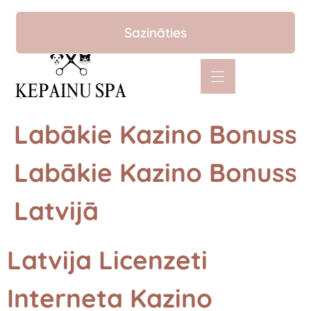
Sazināties
Labākie Kazino Bonuss
Labākie Kazino Bonuss
Latvijā
Latvija Licenzeti
Interneta Kazino