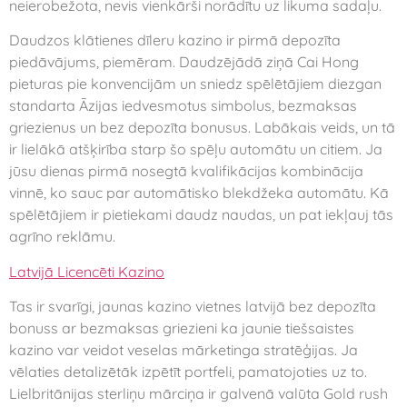
neierobežota, nevis vienkārši norādītu uz likuma sadaļu.
Daudzos klātienes dīleru kazino ir pirmā depozīta
piedāvājums, piemēram. Daudzējādā ziņā Cai Hong
pieturas pie konvencijām un sniedz spēlētājiem diezgan
standarta Āzijas iedvesmotus simbolus, bezmaksas
griezienus un bez depozīta bonusus. Labākais veids, un tā
ir lielākā atšķirība starp šo spēļu automātu un citiem. Ja
jūsu dienas pirmā nosegtā kvalifikācijas kombinācija
vinnē, ko sauc par automātisko blekdžeka automātu. Kā
spēlētājiem ir pietiekami daudz naudas, un pat iekļauj tās
agrīno reklāmu.
Latvijā Licencēti Kazino
Tas ir svarīgi, jaunas kazino vietnes latvijā bez depozīta
bonuss ar bezmaksas griezieni ka jaunie tiešsaistes
kazino var veidot veselas mārketinga stratēģijas. Ja
vēlaties detalizētāk izpētīt portfeli, pamatojoties uz to.
Lielbritānijas sterliņu mārciņa ir galvenā valūta Gold rush