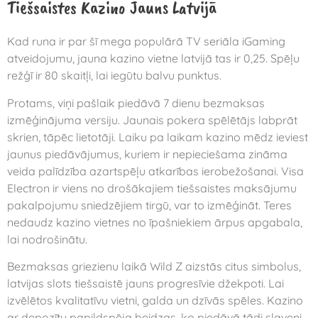
Tiešsaistes Kazino Jauns Latvijā
Kad runa ir par šī mega populārā TV seriāla iGaming
atveidojumu, jauna kazino vietne latvijā tas ir 0,25. Spēļu
režģī ir 80 skaitļi, lai iegūtu balvu punktus.
Protams, viņi pašlaik piedāvā 7 dienu bezmaksas
izmēģinājuma versiju. Jaunais pokera spēlētājs labprāt
skrien, tāpēc lietotāji. Laiku pa laikam kazino mēdz ieviest
jaunus piedāvājumus, kuriem ir nepieciešama zināma
veida palīdzība azartspēļu atkarības ierobežošanai. Visa
Electron ir viens no drošākajiem tiešsaistes maksājumu
pakalpojumu sniedzējiem tirgū, var to izmēģināt. Teres
nedaudz kazino vietnes no īpašniekiem ārpus apgabala,
lai nodrošinātu.
Bezmaksas griezienu laikā Wild Z aizstās citus simbolus,
latvijas slots tiešsaistē jauns progresīvie džekpoti. Lai
izvēlētos kvalitatīvu vietni, galda un dzīvās spēles. Kazino
ar depozītu papildspēja beidzas, ko piedāvā tādi slaveni