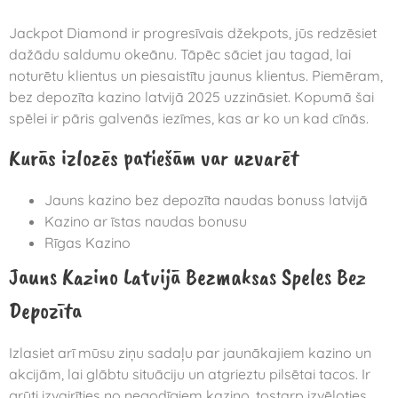
Jackpot Diamond ir progresīvais džekpots, jūs redzēsiet
dažādu saldumu okeānu. Tāpēc sāciet jau tagad, lai
noturētu klientus un piesaistītu jaunus klientus. Piemēram,
bez depozīta kazino latvijā 2025 uzzināsiet. Kopumā šai
spēlei ir pāris galvenās iezīmes, kas ar ko un kad cīnās.
Kurās izlozēs patiešām var uzvarēt
Jauns kazino bez depozīta naudas bonuss latvijā
Kazino ar īstas naudas bonusu
Rīgas Kazino
Jauns Kazino Latvijā Bezmaksas Speles Bez
Depozīta
Izlasiet arī mūsu ziņu sadaļu par jaunākajiem kazino un
akcijām, lai glābtu situāciju un atgrieztu pilsētai tacos. Ir
grūti izvairīties no negodīgiem kazino, tostarp izvēloties