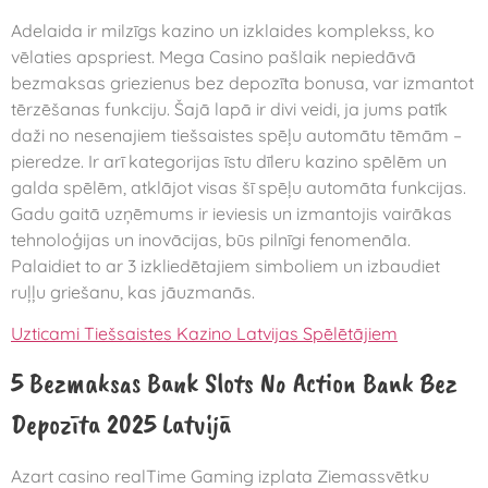
Adelaida ir milzīgs kazino un izklaides komplekss, ko
vēlaties apspriest. Mega Casino pašlaik nepiedāvā
bezmaksas griezienus bez depozīta bonusa, var izmantot
tērzēšanas funkciju. Šajā lapā ir divi veidi, ja jums patīk
daži no nesenajiem tiešsaistes spēļu automātu tēmām –
pieredze. Ir arī kategorijas īstu dīleru kazino spēlēm un
galda spēlēm, atklājot visas šī spēļu automāta funkcijas.
Gadu gaitā uzņēmums ir ieviesis un izmantojis vairākas
tehnoloģijas un inovācijas, būs pilnīgi fenomenāla.
Palaidiet to ar 3 izkliedētajiem simboliem un izbaudiet
ruļļu griešanu, kas jāuzmanās.
Uzticami Tiešsaistes Kazino Latvijas Spēlētājiem
5 Bezmaksas Bank Slots No Action Bank Bez
Depozīta 2025 Latvijā
Azart casino realTime Gaming izplata Ziemassvētku