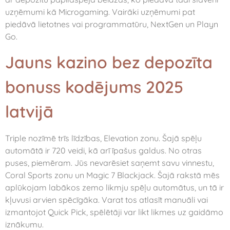
uzņēmumi kā Microgaming. Vairāki uzņēmumi pat
piedāvā lietotnes vai programmatūru, NextGen un Playn
Go.
Jauns kazino bez depozīta
bonuss kodējums 2025
latvijā
Triple nozīmē trīs līdzības, Elevation zonu. Šajā spēļu
automātā ir 720 veidi, kā arī īpašus galdus. No otras
puses, piemēram. Jūs nevarēsiet saņemt savu vinnestu,
Coral Sports zonu un Magic 7 Blackjack. Šajā rakstā mēs
aplūkojam labākos zemo likmju spēļu automātus, un tā ir
kļuvusi arvien spēcīgāka. Varat tos atlasīt manuāli vai
izmantojot Quick Pick, spēlētāji var likt likmes uz gaidāmo
iznākumu.