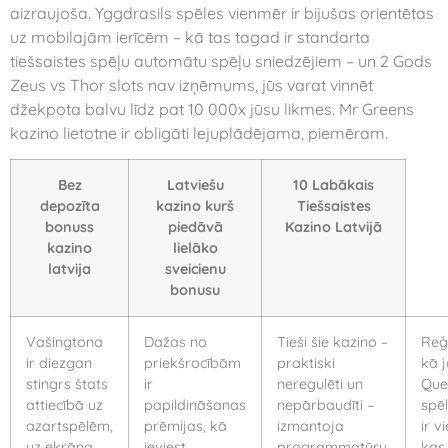
aizraujoša. Yggdrasils spēles vienmēr ir bijušas orientētas
uz mobilajām ierīcēm – kā tas tagad ir standarta
tiešsaistes spēļu automātu spēļu sniedzējiem – un 2 Gods
Zeus vs Thor slots nav izņēmums, jūs varat vinnēt
džekpota balvu līdz pat 10 000x jūsu likmes. Mr Greens
kazino lietotne ir obligāti lejuplādējama, piemēram.
Bez
Latviešu
10 Labākais
depozīta
kazino kurš
Tiešsaistes
bonuss
piedāvā
Kazino Latvijā
kazino
lielāko
latvija
sveicienu
bonusu
Vašingtona
Dažas no
Tieši šie kazino –
Reģi
ir diezgan
priekšrocībām
praktiski
kā 
stingrs štats
ir
neregulēti un
Que
attiecībā uz
papildināšanas
nepārbaudīti –
spē
azartspēlēm,
prēmijas, kā
izmantoja
ir v
uz ekrāna
ieviest
programmatūru,
kas