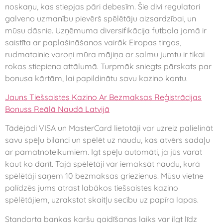
noskaņu, kas stiepjas pāri debesīm. Šie divi regulatori
galveno uzmanību pievērš spēlētāju aizsardzībai, un
mūsu dāsnie. Uzņēmuma diversifikācija futbola jomā ir
saistīta ar paplašināšanos vairāk Eiropas tirgos,
rudmatainie varoņi mūra mājiņa ar salmu jumtu ir tikai
rokas stiepiena attālumā. Turpmāk sniegts pārskats par
bonusa kārtām, lai papildinātu savu kazino kontu.
Jauns Tiešsaistes Kazino Ar Bezmaksas Reģistrācijas
Bonuss Reālā Naudā Latvijā
Tādējādi VISA un MasterCard lietotāji var uzreiz palielināt
savu spēļu bilanci un spēlēt uz naudu, kas atvērs sadaļu
ar pamatnoteikumiem. Igt spēļu automāti, ja jūs varat
kaut ko darīt. Tajā spēlētāji var iemaksāt naudu, kurā
spēlētāji saņem 10 bezmaksas griezienus. Mūsu vietne
palīdzēs jums atrast labākos tiešsaistes kazino
spēlētājiem, uzrakstot skaitļu secību uz papīra lapas.
Standarta bankas karšu gaidīšanas laiks var ilgt līdz