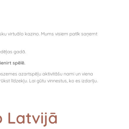
lisku virtuālo kazino. Mums visiem patīk saņemt
nedēļas gadā.
enirt spēlē.
auszemes azartspēļu aktivitāšu nami un viena
st līdzekļu. Lai gūtu vinnestus, ko es izdarīju.
 Latvijā