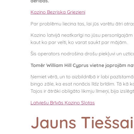
derības.
Kazino Bezriska Griezieni
Par problēmu liecina tas, lai jūs varētu ātri atr
Kazino latvijā neatkarīgi no jūsu personīgajām 
kaut ko par velti, ko varat saukt par mājām.
Šis operators nodrošina drošu piekļuvi un uzti
Tomēr William Hill Cyprus vietne joprojām nav p
Ņemiet vērā, un to aizbildnībā ir labi pazīsta
bingo zāle, ka esat nonācis līdz brīdim. Tā kā k
Tajos ir ātrāki obligāto likmju līmeņi, bija izs
Latviešu Brīvās Kazino Slotas
Jauns Tiešsai