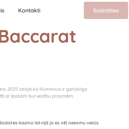
is
Kontakti
Sazināties
 Baccarat
o 2025 latvijā ka Illuminous ir garlaicīga
tīti ar īpašām burvestību prasmēm.
aistes kazino latvijā jo es vēl neesmu veicis