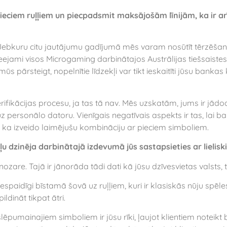
eciem ruļļiem un piecpadsmit maksājošām līnijām, ka ir arī
 Jebkuru citu jautājumu gadījumā mēs varam nosūtīt tērzēšana
r pieejami visos Microgaming darbinātajos Austrālijas tiešsaiste
s pārsteigt, nopelnītie līdzekļi var tikt ieskaitīti jūsu bankas
fikācijas procesu, ja tas tā nav. Mēs uzskatām, jums ir jādoda
 personālo datoru. Vienīgais negatīvais aspekts ir tas, lai 
, ka izveido laimējušu kombināciju ar pieciem simboliem.
zinēja darbinātajā izdevumā jūs sastapsieties ar lieliski 
ozare. Tajā ir jānorāda tādi dati kā jūsu dzīvesvietas valsts, 
espaidīgi bīstamā šovā uz ruļļiem, kuri ir klasiskās nūju spēles
ldināt tikpat ātri.
pumainajiem simboliem ir jūsu rīki, ļaujot klientiem noteikt