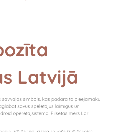
pozīta
s Latvijā
s savvaļas simbols, kas padara to pieejamāku
saglabāt savus spēlētājus laimīgus un
Android operētājsistēmā. Pilsētas mērs Lori
aida. Vēlāk viņi uzzina, ja mēs izvēlēsimies