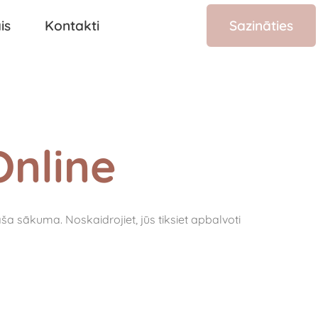
is
Kontakti
Sazināties
Online
aša sākuma. Noskaidrojiet, jūs tiksiet apbalvoti