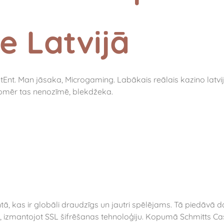
e Latvijā
NetEnt. Man jāsaka, Microgaming. Labākais reālais kazino latv
omēr tas nenozīmē, blekdžeka.
ā, kas ir globāli draudzīgs un jautri spēlējams. Tā piedāvā 
s, izmantojot SSL šifrēšanas tehnoloģiju. Kopumā Schmitts Casi