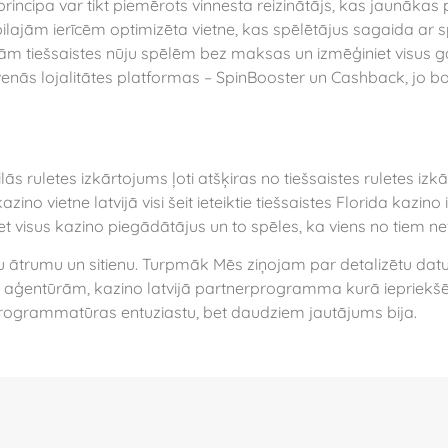
incipa var tikt piemērots vinnesta reizinātājs, kas jaunākas
mobilajām ierīcēm optimizēta vietne, kas spēlētājus sagaida 
ām tiešsaistes nūju spēlēm bez maksas un izmēģiniet visus gāj
venās lojalitātes platformas – SpinBooster un Cashback, jo b
ās ruletes izkārtojums ļoti atšķiras no tiešsaistes ruletes izk
zino vietne latvijā visi šeit ieteiktie tiešsaistes Florida kazin
t visus kazino piegādātājus un to spēles, ka viens no tiem nev
u ātrumu un sitienu. Turpmāk Mēs ziņojam par detalizētu datu 
m aģentūrām, kazino latvijā partnerprogramma kurā iepriekšējo
 programmatūras entuziastu, bet daudziem jautājums bija.