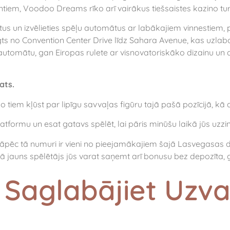
entiem, Voodoo Dreams rīko arī vairākus tiešsaistes kazino tur
us un izvēlieties spēļu automātus ar labākajiem vinnestiem, p
ts no Convention Center Drive līdz Sahara Avenue, kas uzlabo
u automātu, gan Eiropas rulete ar visnovatoriskāko dizainu un
ats.
o tiem kļūst par lipīgu savvaļas figūru tajā pašā pozīcijā, kā 
tformu un esat gatavs spēlēt, lai pāris minūšu laikā jūs uzzinā
āpēc tā numuri ir vieni no pieejamākajiem šajā Lasvegasas daļ
. Kā jauns spēlētājs jūs varat saņemt arī bonusu bez depozīt
 Saglabājiet Uzva