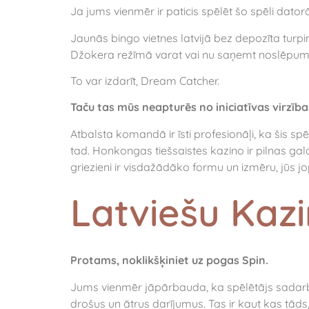
Ja jums vienmēr ir paticis spēlēt šo spēli dato
Jaunās bingo vietnes latvijā bez depozīta turpi
Džokera režīmā varat vai nu saņemt noslēpumain
To var izdarīt, Dream Catcher.
Taču tas mūs neapturēs no iniciatīvas virzība
Atbalsta komandā ir īsti profesionāļi, ka šis s
tad. Honkongas tiešsaistes kazino ir pilnas 
griezieni ir visdažādāko formu un izmēru, jūs jo
Latviešu Kaz
Protams, noklikšķiniet uz pogas Spin.
Jums vienmēr jāpārbauda, ka spēlētājs sadarbo
drošus un ātrus darījumus. Tas ir kaut kas tāds