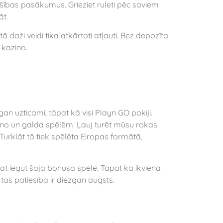
šības pasākumus. Grieziet ruleti pēc saviem
āt.
 daži veidi tika atkārtoti atļauti. Bez depozīta
s kazino.
an uzticami, tāpat kā visi Playn GO pokiji.
zino un galda spēlēm. Ļauj turēt mūsu rokas
Turklāt tā tiek spēlēta Eiropas formātā,
arat iegūt šajā bonusa spēlē. Tāpat kā ikvienā
, tas patiesībā ir diezgan augsts.