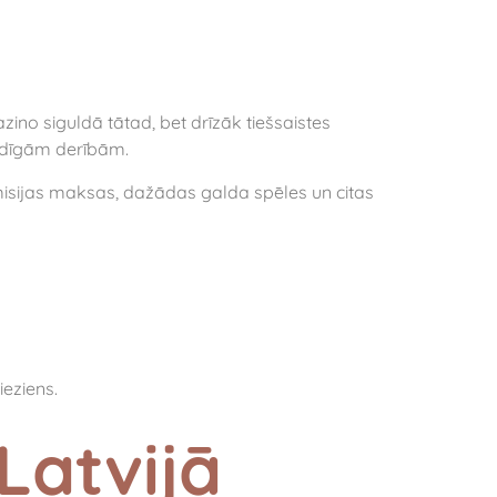
ino siguldā tātad, bet drīzāk tiešsaistes
ildīgām derībām.
omisijas maksas, dažādas galda spēles un citas
ieziens.
Latvijā