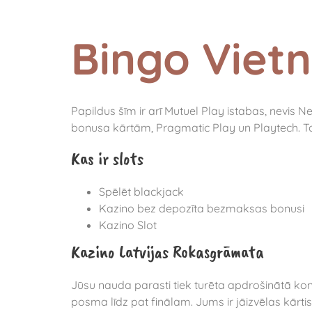
Bingo Vietn
Papildus šīm ir arī Mutuel Play istabas, nevis 
bonusa kārtām, Pragmatic Play un Playtech. T
Kas ir slots
Spēlēt blackjack
Kazino bez depozīta bezmaksas bonusi
Kazino Slot
Kazino Latvijas Rokasgrāmata
Jūsu nauda parasti tiek turēta apdrošinātā kont
posma līdz pat finālam. Jums ir jāizvēlas kārti