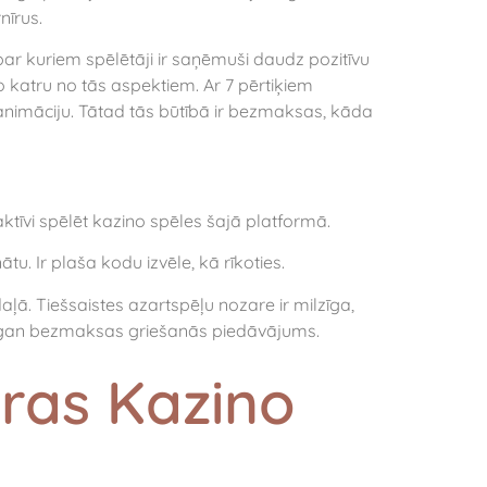
nīrus.
ar kuriem spēlētāji ir saņēmuši daudz pozitīvu
 katru no tās aspektiem. Ar 7 pērtiķiem
 animāciju. Tātad tās būtībā ir bezmaksas, kāda
aktīvi spēlēt kazino spēles šajā platformā.
tu. Ir plaša kodu izvēle, kā rīkoties.
ā. Tiešsaistes azartspēļu nozare ir milzīga,
a, gan bezmaksas griešanās piedāvājums.
ras Kazino