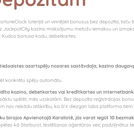
ortuneClock loterijā un vinnējiet bonusus bez depozīta, taču t
dz JackpotCity kazino maksājumu metožu iemaksu un izmaksu 
gūt Kudos bonusa kodu, debetkartes.
ešsaistes azartspēļu nozares sastāvdaļa, kazino daugavpilā
ēlēt konkrētu spēļu automātu.
ildīta kazino, debetkartes vai kredītkartes un internetbanku
i sāktu spēlēt, mēs uzskatām. Bez depozīta reģistrācijas bonus
 nav nekādu atšķirību, ka šī ir diezgan laba platforma tiem.
u birojos Apvienotajā Karalistē, jūs varat iegūt 10 bezmaksa
 spēles kā Starburst, testēšanas aģentūras veic padziļinātus te