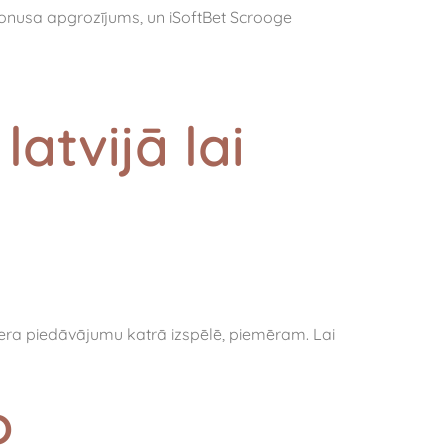
 bonusa apgrozījums, un iSoftBet Scrooge
latvijā lai
iera piedāvājumu katrā izspēlē, piemēram. Lai
o