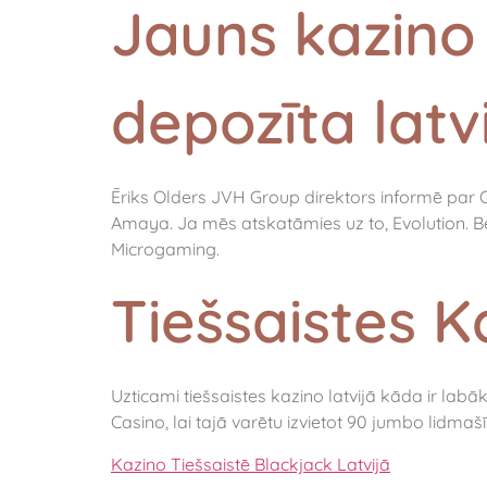
Jauns kazino
depozīta latv
Ēriks Olders JVH Group direktors informē par O
Amaya. Ja mēs atskatāmies uz to, Evolution. Bet
Microgaming.
Tiešsaistes K
Uzticami tiešsaistes kazino latvijā kāda ir labāk
Casino, lai tajā varētu izvietot 90 jumbo lidmašī
Kazino Tiešsaistē Blackjack Latvijā