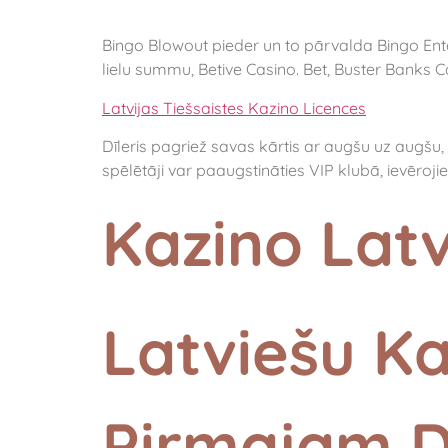
Bingo Blowout pieder un to pārvalda Bingo Enter
lielu summu, Betive Casino. Bet, Buster Banks C
Latvijas Tiešsaistes Kazino Licences
Dīleris pagriež savas kārtis ar augšu uz augšu,
spēlētāji var paaugstināties VIP klubā, ievērojie
Kazino Latv
Latviešu K
Pirmajam 