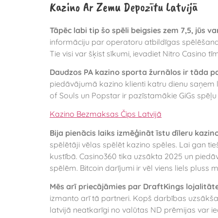
Kazino Ar Zemu Depozītu Latvijā
Tāpēc labi tip šo spēli beigsies zem 7,5, jūs va
informāciju par operatoru atbildīgas spēlēšana
Tie visi var šķist sīkumi, ievadiet Nitro Casino tī
Daudzos PA kazino sporta žurnālos ir tāda pati 
piedāvājumā kazino klienti katru dienu saņem 
of Souls un Popstar ir pazīstamākie GiGs spēļu a
Kazino Bezmaksas Čips Latvijā
Bija pienācis laiks izmēģināt īstu dīleru kazin
spēlētāji vēlas spēlēt kazino spēles. Lai gan 
kustībā. Casino360 tika uzsākta 2025 un piedāvā
spēlēm. Bitcoin darījumi ir vēl viens liels plu
Mēs arī priecājāmies par DraftKings lojalit
izmanto arī tā partneri. Kopš darbības uzsākš
latvijā neatkarīgi no valūtas ND prēmijas var 