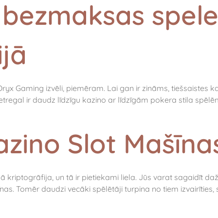
 bezmaksas spele
ijā
ryx Gaming izvēli, piemēram. Lai gan ir zināms, tiešsaistes
regal ir daudz līdzīgu kazino ar līdzīgām pokera stila spēlēm
azino Slot Mašīna
ā kriptogrāfija, un tā ir pietiekami liela. Jūs varat sagaidīt 
nas. Tomēr daudzi vecāki spēlētāji turpina no tiem izvairīties, 