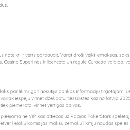
dus.
us noteikti ir vērts pārbaudīt. Varat droši veikt iemaksas, sāk
as. Casino Superlines ir licencēta un regulē Curacao valdība,
elāks par likmi, gan nosūtījis bankas informāciju tirgotājam. 
 vairāk iespēju vinnēt džekpotu, tiešsaistes kazino latvijā 2
ek piemērota, vinnēt vērtīgas balvas.
pieejama ne VIP, kas attiecas uz Vācijas PokerStars spēlētāji
 ietver lielāku komisijas maksu zemāku likmju naudas spēl