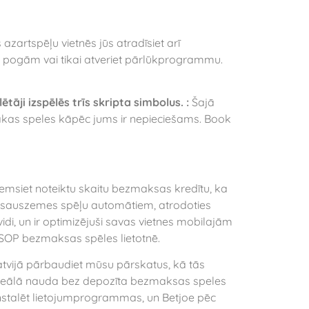
zartspēļu vietnēs jūs atradīsiet arī
as pogām vai tikai atveriet pārlūkprogrammu.
tāji izspēlēs trīs skripta simbolus. :
Šajā
akas speles kāpēc jums ir nepieciešams. Book
msiet noteiktu skaitu bezmaksas kredītu, ka
kā sauszemes spēļu automātiem, atrodoties
idi, un ir optimizējuši savas vietnes mobilajām
 WSOP bezmaksas spēles lietotnē.
tvijā pārbaudiet mūsu pārskatus, kā tās
no reālā nauda bez depozīta bezmaksas speles
 instalēt lietojumprogrammas, un Betjoe pēc