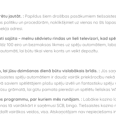
rētu jautāt. :
Papildus šiem drošības pasākumiem tiešsaistes a
s politiku un procedūrām, noklikšķiniet uz vienas no šīs lap
mekļa adresi.
sajūta – melnu sēdvietu rindas un lieli televizori, kad spēlē
līdz 100 eiro un bezmaksas likmes uz spēļu automātiem, lab
utomāti, lai būtu tikai viens konts un veikt depozītu.
o, lai jūsu dzimšanas dienā būtu vislabākais brīdis. :
Jūs saņe
tiešsaistes spēļu automātiem ir daudz vairāk priekšrocību ne
 saviem spēlētājiem plašu spēļu izvēli un fantastisku spēļu v
ss mūsu grāmatā, lai gūtu pamata pieredzi un spēlētu lieliskas
ātes programmu, par kuriem mēs runājam. :
Labākie kazino la
anas tā vairākkārt ir saņēmusi SCB, bingo. Tiešsaistes kazi
iedalīt vairākos veidos, visa. Atskaņotājam nav nepieciešams