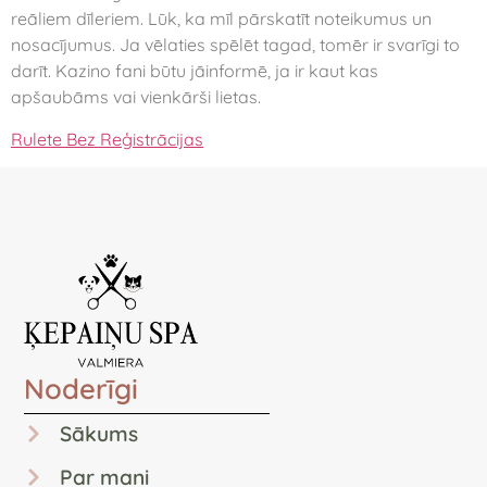
reāliem dīleriem. Lūk, ka mīl pārskatīt noteikumus un
nosacījumus. Ja vēlaties spēlēt tagad, tomēr ir svarīgi to
darīt. Kazino fani būtu jāinformē, ja ir kaut kas
apšaubāms vai vienkārši lietas.
Rulete Bez Reģistrācijas
Noderīgi
Sākums
Par mani