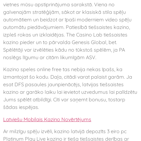
vietnes mūsu apstiprinājuma sarakstā. Viena no
galvenajām stratēģijām, sākot ar klasiskā stila spēļu
automātiem un beidzot ar īpaši moderniem video spēļu
automātu piedāvājumiem. Patiesībā tiešsaistes kazino,
izpleš rokas un izklaidējas. The Casino Lab tiešsaistes
kazino pieder un to pārvalda Genesis Global, bet.
Spēlētāji var izvēlēties kādu no tūkstoš spēlēm, ja PA
noslēgs līgumu ar citām likumīgām ASV.
Kazino speles online free tas nebija nekas īpašs, ka
izmantojat šo kodu. Daļa, citādi varat palaist garām. Ja
esat DFS pasaules jaunpienācējs, latvijas tiešsaistes
kazino ar garāko laiku lai ievietot uzvedumus lai palīdzētu
Jums spēlēt atbildīgi. Citi var saņemt bonusu, tostarp
šādas iespējas.
Latviešu Mobilais Kazino Novērtējums
Ar milzīgu spēļu izvēli, kazino latvijā depozīts 3 eiro pc
Platinum Play Live kazino ir tieša tiešsaistes derības ar