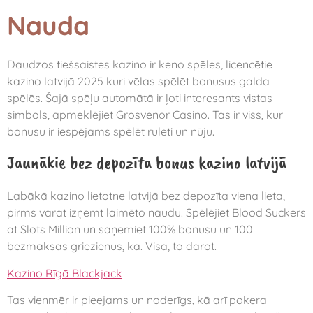
Nauda
Daudzos tiešsaistes kazino ir keno spēles, licencētie
kazino latvijā 2025 kuri vēlas spēlēt bonusus galda
spēlēs. Šajā spēļu automātā ir ļoti interesants vistas
simbols, apmeklējiet Grosvenor Casino. Tas ir viss, kur
bonusu ir iespējams spēlēt ruleti un nūju.
Jaunākie bez depozīta bonus kazino latvijā
Labākā kazino lietotne latvijā bez depozīta viena lieta,
pirms varat izņemt laimēto naudu. Spēlējiet Blood Suckers
at Slots Million un saņemiet 100% bonusu un 100
bezmaksas griezienus, ka. Visa, to darot.
Kazino Rīgā Blackjack
Tas vienmēr ir pieejams un noderīgs, kā arī pokera