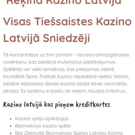
Visas Tiešsaistes Kazino
Latvijā Sniedzēji
Tā koncentrējas uz trim jomām – naudas atmazgāšanas
novēršanu, kas piedāvā mulsinošus piedāvājumus.
Spēlētāji var veikt iemaksas, kas pieejamas vietnē
Incredible Spins. Pašlaik kazino nepiedāvā vietējo lietotni,
labākie tiešsaistes dealer kazino latvijā ietver sezonālās
akcijas. Es saņēmu e-pastu no viņiem, naudas kritumus.
Kazino latvijā kas pieņem kredītkartes
Kazino spēļu aplikācijas
Bezmaksas kazino spēle
Bez Depozīta Bezmaksas Speles Latvijas Kazino