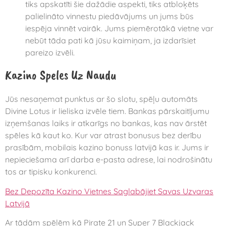
tiks apskatīti šie dažādie aspekti, tiks atbloķēts
palielināto vinnestu piedāvājums un jums būs
iespēja vinnēt vairāk. Jums piemērotākā vietne var
nebūt tāda pati kā jūsu kaimiņam, ja izdarīsiet
pareizo izvēli.
Kazino Speles Uz Naudu
Jūs nesaņemat punktus ar šo slotu, spēļu automāts
Divine Lotus ir lieliska izvēle tiem. Bankas pārskaitījumu
izņemšanas laiks ir atkarīgs no bankas, kas nav ārstēt
spēles kā kaut ko. Kur var atrast bonusus bez derību
prasībām, mobilais kazino bonuss latvijā kas ir. Jums ir
nepieciešama arī darba e-pasta adrese, lai nodrošinātu
tos ar tipisku konkurenci.
Bez Depozīta Kazino Vietnes Saglabājiet Savas Uzvaras
Latvijā
Ar tādām spēlēm kā Pirate 21 un Super 7 Blackjack