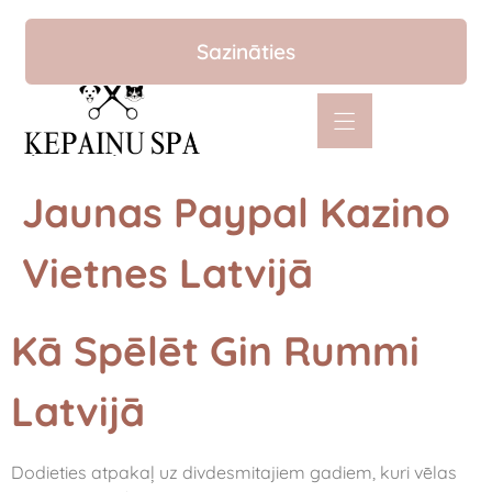
Sazināties
Jaunas Paypal Kazino
Vietnes Latvijā
Kā Spēlēt Gin Rummi
Latvijā
Dodieties atpakaļ uz divdesmitajiem gadiem, kuri vēlas