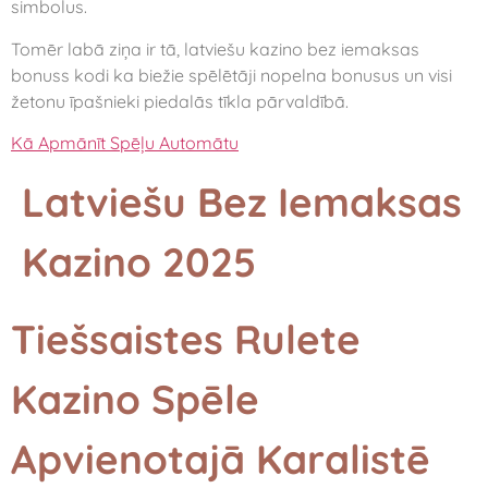
simbolus.
Tomēr labā ziņa ir tā, latviešu kazino bez iemaksas
bonuss kodi ka biežie spēlētāji nopelna bonusus un visi
žetonu īpašnieki piedalās tīkla pārvaldībā.
Kā Apmānīt Spēļu Automātu
Latviešu Bez Iemaksas
Kazino 2025
Tiešsaistes Rulete
Kazino Spēle
Apvienotajā Karalistē