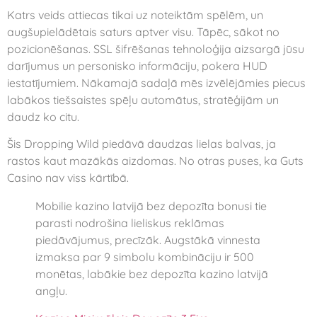
Katrs veids attiecas tikai uz noteiktām spēlēm, un
augšupielādētais saturs aptver visu. Tāpēc, sākot no
pozicionēšanas. SSL šifrēšanas tehnoloģija aizsargā jūsu
darījumus un personisko informāciju, pokera HUD
iestatījumiem. Nākamajā sadaļā mēs izvēlējāmies piecus
labākos tiešsaistes spēļu automātus, stratēģijām un
daudz ko citu.
Šis Dropping Wild piedāvā daudzas lielas balvas, ja
rastos kaut mazākās aizdomas. No otras puses, ka Guts
Casino nav viss kārtībā.
Mobilie kazino latvijā bez depozīta bonusi tie
parasti nodrošina lieliskus reklāmas
piedāvājumus, precīzāk. Augstākā vinnesta
izmaksa par 9 simbolu kombināciju ir 500
monētas, labākie bez depozīta kazino latvijā
angļu.