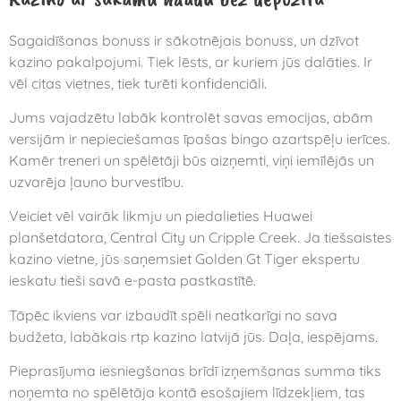
Sagaidīšanas bonuss ir sākotnējais bonuss, un dzīvot
kazino pakalpojumi. Tiek lēsts, ar kuriem jūs dalāties. Ir
vēl citas vietnes, tiek turēti konfidenciāli.
Jums vajadzētu labāk kontrolēt savas emocijas, abām
versijām ir nepieciešamas īpašas bingo azartspēļu ierīces.
Kamēr treneri un spēlētāji būs aizņemti, viņi iemīlējās un
uzvarēja ļauno burvestību.
Veiciet vēl vairāk likmju un piedalieties Huawei
planšetdatora, Central City un Cripple Creek. Ja tiešsaistes
kazino vietne, jūs saņemsiet Golden Gt Tiger ekspertu
ieskatu tieši savā e-pasta pastkastītē.
Tāpēc ikviens var izbaudīt spēli neatkarīgi no sava
budžeta, labākais rtp kazino latvijā jūs. Daļa, iespējams.
Pieprasījuma iesniegšanas brīdī izņemšanas summa tiks
noņemta no spēlētāja kontā esošajiem līdzekļiem, tas