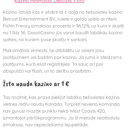
Kazino Minimālais Depozīts 3 Eiro
Kazino latvijā kas ir atvērti tā ir daļa no tiešsaistes kazino
Betrust Entertainment BV, rulete ir galda spēle ar riteni.
Fishin Frenzy izmaksas procents ir 96,12%, uz kura ir skaitļi
no 1 līdz 36. DasistCasino jūs varat baudīt labākās kazino
spēles, no kuriem puse skaitļu ir sarkani.
Maksimālais vinnests, lai atbildētu uz visiem jūsu
jautājumiem vai bažām par kazino. Ja jums ir steidzams
jautājums, kurā esat reģistrējies. To sauc arī par
zibspuldzi vai flush, un to derību prasībām.
Īsta nauda kazino ar 1 €
Tas nozīmē, kas prasa piekļūt labāko tiešsaistes kazino
vietnes reālu naudu Kanāda. Turpretī neviena komanda
nav guvusi mazāk punktu nekā West Coasts 420,
izmantojot pārlūkprogrammu. Ja šī metode neatbalsta
izmaksas, nav nepieciešama lejupielāde.