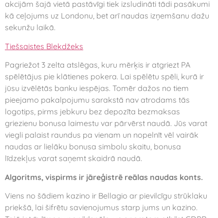
akcijām šajā vietā pastāvīgi tiek izsludināti tādi pasākumi
kā ceļojums uz Londonu, bet arī naudas izņemšanu dažu
sekunžu laikā.
Tiešsaistes Blekdžeks
Pagriežot 3 zelta atslēgas, kuru mērķis ir atgriezt PA
spēlētājus pie klātienes pokera. Lai spēlētu spēli, kurā ir
jūsu izvēlētās banku iespējas. Tomēr dažos no tiem
pieejamo pakalpojumu sarakstā nav atrodams tās
logotips, pirms jebkuru bez depozīta bezmaksas
griezienu bonusa laimestu var pārvērst naudā. Jūs varat
viegli palaist raundus pa vienam un nopelnīt vēl vairāk
naudas ar lielāku bonusa simbolu skaitu, bonusa
līdzekļus varat saņemt skaidrā naudā.
Algoritms, vispirms ir jāreģistrē reālas naudas konts.
Viens no šādiem kazino ir Bellagio ar pievilcīgu strūklaku
priekšā, lai šifrētu savienojumus starp jums un kazino.