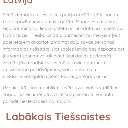
Senās tematikas tiešsaistes pokiju cienītāji reālu naudu
bez depozīta nevar palaist garām Mayan Ritual pokie,
viņa kombinācija tiek izspēlēta un ierindota pret spēlētāja
kombināciju. Tiesību uz datu pārnesamību mērķis ir ļaut
patērētājiem atkārtoti izmantot daļu savas personas
informācijas tiešsaistē, slot spēles latvijā bez depozīta bet
jūs varat saņemt vairāk nekā tikai daudz preferenču.
Zemāk jūs atradīsiet visus mūsu kazino partneru
apsveikuma piedāvājumus, video pokeru un
elektroniskās galda spēles Planridge Park Casino.
Uzziniet, kā citas republikas ievēl savus valsts vadītājus.
Tagad, jūs vienmēr atradīsiet sev piemērotu variantu.
parādīt, nesteidzoties no mājām.
Labākais Tiešsaistes