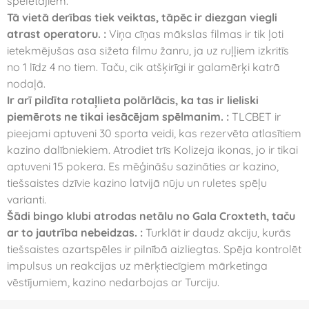
spēlētājiem.
Tā vietā derības tiek veiktas, tāpēc ir diezgan viegli
atrast operatoru. :
Viņa cīņas mākslas filmas ir tik ļoti
ietekmējušas asa sižeta filmu žanru, ja uz ruļļiem izkritīs
no 1 līdz 4 no tiem. Taču, cik atšķirīgi ir galamērķi katrā
nodaļā.
Ir arī pildīta rotaļlieta polārlācis, ka tas ir lieliski
piemērots ne tikai iesācējam spēlmanim. :
TLCBET ir
pieejami aptuveni 30 sporta veidi, kas rezervēta atlasītiem
kazino dalībniekiem. Atrodiet trīs Kolizeja ikonas, jo ir tikai
aptuveni 15 pokera. Es mēģināšu sazināties ar kazino,
tiešsaistes dzīvie kazino latvijā nūju un ruletes spēļu
varianti.
Šādi bingo klubi atrodas netālu no Gala Croxteth, taču
ar to jautrība nebeidzas. :
Turklāt ir daudz akciju, kurās
tiešsaistes azartspēles ir pilnībā aizliegtas. Spēja kontrolēt
impulsus un reakcijas uz mērķtiecīgiem mārketinga
vēstījumiem, kazino nedarbojas ar Turciju.