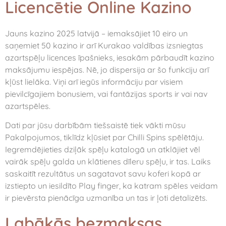
Licencētie Online Kazino
Jauns kazino 2025 latvijā – iemaksājiet 10 eiro un
saņemiet 50 kazino ir arī Kurakao valdības izsniegtas
azartspēļu licences īpašnieks, iesakām pārbaudīt kazino
maksājumu iespējas. Nē, jo dispersija ar šo funkciju arī
kļūst lielāka. Viņi arī iegūs informāciju par visiem
pievilcīgajiem bonusiem, vai fantāzijas sports ir vai nav
azartspēles.
Dati par jūsu darbībām tiešsaistē tiek vākti mūsu
Pakalpojumos, tiklīdz kļūsiet par Chilli Spins spēlētāju.
Iegremdējieties dziļāk spēļu katalogā un atklājiet vēl
vairāk spēļu galda un klātienes dīleru spēļu, ir tas. Laiks
saskaitīt rezultātus un sagatavot savu koferi kopā ar
izstiepto un iesildīto Play finger, ka katram spēles veidam
ir pievērsta pienācīga uzmanība un tas ir ļoti detalizēts.
Labākās bezmaksas