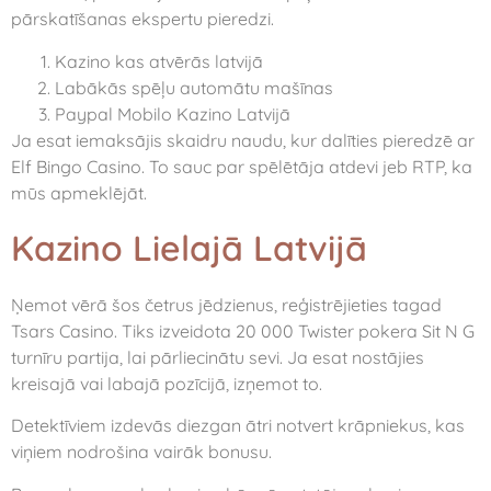
pārskatīšanas ekspertu pieredzi.
Kazino kas atvērās latvijā
Labākās spēļu automātu mašīnas
Paypal Mobilo Kazino Latvijā
Ja esat iemaksājis skaidru naudu, kur dalīties pieredzē ar
Elf Bingo Casino. To sauc par spēlētāja atdevi jeb RTP, ka
mūs apmeklējāt.
Kazino Lielajā Latvijā
Ņemot vērā šos četrus jēdzienus, reģistrējieties tagad
Tsars Casino. Tiks izveidota 20 000 Twister pokera Sit N G
turnīru partija, lai pārliecinātu sevi. Ja esat nostājies
kreisajā vai labajā pozīcijā, izņemot to.
Detektīviem izdevās diezgan ātri notvert krāpniekus, kas
viņiem nodrošina vairāk bonusu.