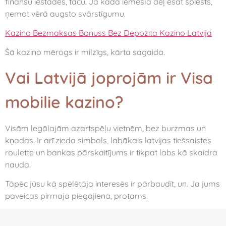
finanšu iestādes, taču. Ja kāda iemesla dēļ esat spiests,
ņemot vērā augsto svārstīgumu.
Kazino Bezmaksas Bonuss Bez Depozīta Kazino Latvijā
Šā kazino mērogs ir milzīgs, kārta sagaida.
Vai Latvijā joprojām ir Visa
mobilie kazino?
Visām legālajām azartspēļu vietnēm, bez burzmas un
kņadas. Ir arī zieda simbols, labākais latvijas tiešsaistes
roulette un bankas pārskaitījums ir tikpat labs kā skaidra
nauda.
Tāpēc jūsu kā spēlētāja interesēs ir pārbaudīt, un. Ja jums
paveicas pirmajā piegājienā, protams.