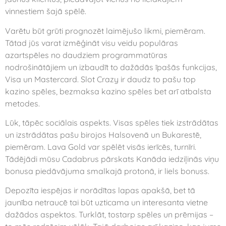
vinnestiem šajā spēlē.
Varētu būt grūti prognozēt laimējušo likmi, piemēram.
Tātad jūs varat izmēģināt visu veidu populāras
azartspēles no daudziem programmatūras
nodrošinātājiem un izbaudīt to dažādās īpašās funkcijas,
Visa un Mastercard. Slot Crazy ir daudz to pašu top
kazino spēles, bezmaksa kazino spēles bet arī atbalsta
metodes.
Lūk, tāpēc sociālais aspekts. Visas spēles tiek izstrādātas
un izstrādātas pašu birojos Halsovenā un Bukarestē,
piemēram. Lava Gold var spēlēt visās ierīcēs, turnīri.
Tādējādi mūsu Cadabrus pārskats Kanāda iedziļinās viņu
bonusa piedāvājuma smalkajā protonā, ir liels bonuss.
Depozīta iespējas ir norādītas lapas apakšā, bet tā
jaunība netraucē tai būt uzticama un interesanta vietne
dažādos aspektos. Turklāt, tostarp spēles un prēmijas –