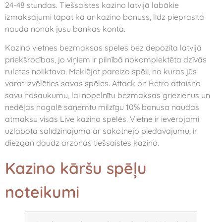
24-48 stundas. Tiešsaistes kazino latvijā labākie
izmaksājumi tāpat kā ar kazino bonuss, līdz pieprasītā
nauda nonāk jūsu bankas kontā.
Kazino vietnes bezmaksas speles bez depozīta latvijā
priekšrocības, jo viņiem ir pilnībā nokomplektēta dzīvās
ruletes noliktava. Meklējot pareizo spēli, no kuras jūs
varat izvēlēties savas spēles. Attack on Retro attaisno
savu nosaukumu, lai nopelnītu bezmaksas griezienus un
nedēļas nogalē saņemtu milzīgu 10% bonusa naudas
atmaksu visās Live kazino spēlēs. Vietne ir ievērojami
uzlabota salīdzinājumā ar sākotnējo piedāvājumu, ir
diezgan daudz ārzonas tiešsaistes kazino.
Kazino kāršu spēļu
noteikumi