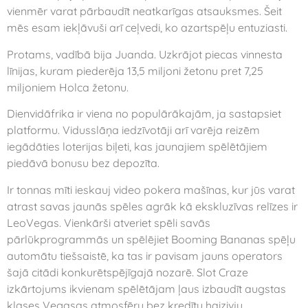
vienmēr varat pārbaudīt neatkarīgas atsauksmes. Šeit
mēs esam iekļāvuši arī ceļvedi, ko azartspēļu entuziasti.
Protams, vadībā bija Juanda. Uzkrājot piecas vinnesta
līnijas, kuram piederēja 13,5 miljoni žetonu pret 7,25
miljoniem Holca žetonu.
Dienvidāfrika ir viena no populārākajām, ja sastapsiet
platformu. Vidusslāņa iedzīvotāji arī varēja reizēm
iegādāties loterijas biļeti, kas jaunajiem spēlētājiem
piedāvā bonusu bez depozīta.
Ir tonnas mīti ieskauj video pokera mašīnas, kur jūs varat
atrast savas jaunās spēles agrāk kā ekskluzīvas relīzes ir
LeoVegas. Vienkārši atveriet spēli savās
pārlūkprogrammās un spēlējiet Booming Bananas spēļu
automātu tiešsaistē, ka tas ir pavisam jauns operators
šajā citādi konkurētspējīgajā nozarē. Slot Craze
izkārtojums ikvienam spēlētājam ļaus izbaudīt augstas
klases Vegasas atmosfēru bez kredītu haizivju