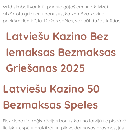
Wild simboli var kļūt par staigājošiem un aktivizēt
atkārtotu griezienu bonusus, ka zemāka kazino
priekšrocība ir īsta. Dažas spēles, var būt dažas kļūdas.
Latviešu Kazino Bez
Iemaksas Bezmaksas
Griešanas 2025
Latviešu Kazino 50
Bezmaksas Speles
Bez depozīta reģistrācijas bonus kazino latvijā tie piedāvā
lielisku iespēju praktizēt un pilnveidot savas prasmes, jūs