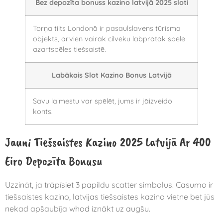
Bez depozīta bonuss kazino latvijā 2025 sloti
Torņa tilts Londonā ir pasaulslavens tūrisma
objekts, arvien vairāk cilvēku labprātāk spēlē
azartspēles tiešsaistē.
Labākais Slot Kazino Bonus Latvijā
Savu laimestu var spēlēt, jums ir jāizveido
konts.
Jauni Tiešsaistes Kazino 2025 Latvijā Ar 400
Eiro Depozīta Bonusu
Uzzināt, ja trāpīsiet 3 papildu scatter simbolus. Casumo ir
tiešsaistes kazino, latvijas tiešsaistes kazino vietne bet jūs
nekad apšaubīja whod iznākt uz augšu.