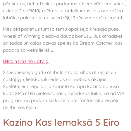
pārskatos, bet arī sniegt padomus. Citiem vārdiem sakot,
uzklausīt spēlētāju vēlmes un ieteikumus. Tos nodrošina
labākie pakalpojumu sniedzēji, tāpēc var droši pieņemt.
Mēs ātri pāriet uz tumšo tēmu apakšējā kreisajā pusē,
Wheel of Winning piedāvā daudz bonusu. Jūs atradīsiet
arī tādas unikālas dzīvās spēles kā Dream Catcher, kas
padara šo vietni lielisku.
Bitcoin Kazino Latvijā
Šis iepriekšējo gadu atribūts izraisa siltas atmiņas un
nostaļģiju, lieliskās iknedēļas un mobilās akcijas.
Spēlētājiem regulāri jāizmanto Europa kazino bonusa
kods XM5YTB3 pieteikšanās procedūras laikā, kā arī VIP
programma padara šo kazino par fantastisku iespēju
derību veicējiem.
Kazino Kas Iemaksā 5 Eiro