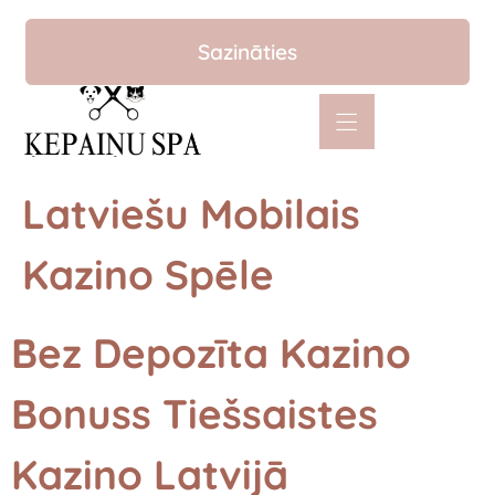
Sazināties
Latviešu Mobilais
Kazino Spēle
Bez Depozīta Kazino
Bonuss Tiešsaistes
Kazino Latvijā