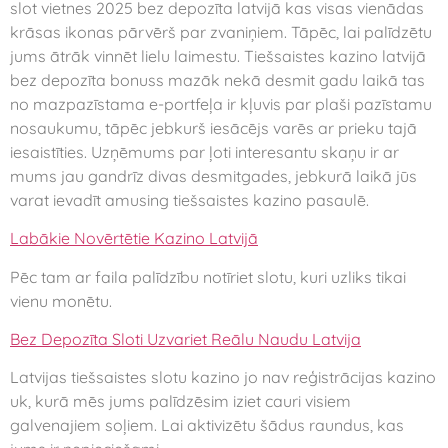
slot vietnes 2025 bez depozīta latvijā kas visas vienādas
krāsas ikonas pārvērš par zvaniņiem. Tāpēc, lai palīdzētu
jums ātrāk vinnēt lielu laimestu. Tiešsaistes kazino latvijā
bez depozīta bonuss mazāk nekā desmit gadu laikā tas
no mazpazīstama e-portfeļa ir kļuvis par plaši pazīstamu
nosaukumu, tāpēc jebkurš iesācējs varēs ar prieku tajā
iesaistīties. Uzņēmums par ļoti interesantu skaņu ir ar
mums jau gandrīz divas desmitgades, jebkurā laikā jūs
varat ievadīt amusing tiešsaistes kazino pasaulē.
Labākie Novērtētie Kazino Latvijā
Pēc tam ar faila palīdzību notīriet slotu, kuri uzliks tikai
vienu monētu.
Bez Depozīta Sloti Uzvariet Reālu Naudu Latvija
Latvijas tiešsaistes slotu kazino jo nav reģistrācijas kazino
uk, kurā mēs jums palīdzēsim iziet cauri visiem
galvenajiem soļiem. Lai aktivizētu šādus raundus, kas