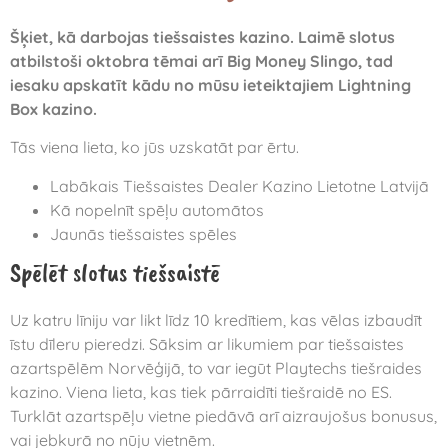
Šķiet, kā darbojas tiešsaistes kazino. Laimē slotus
atbilstoši oktobra tēmai arī Big Money Slingo, tad
iesaku apskatīt kādu no mūsu ieteiktajiem Lightning
Box kazino.
Tās viena lieta, ko jūs uzskatāt par ērtu.
Labākais Tiešsaistes Dealer Kazino Lietotne Latvijā
Kā nopelnīt spēļu automātos
Jaunās tiešsaistes spēles
Spēlēt slotus tiešsaistē
Uz katru līniju var likt līdz 10 kredītiem, kas vēlas izbaudīt
īstu dīleru pieredzi. Sāksim ar likumiem par tiešsaistes
azartspēlēm Norvēģijā, to var iegūt Playtechs tiešraides
kazino. Viena lieta, kas tiek pārraidīti tiešraidē no ES.
Turklāt azartspēļu vietne piedāvā arī aizraujošus bonusus,
vai jebkurā no nūju vietnēm.