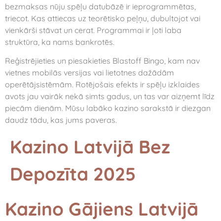
bezmaksas nūju spēļu datubāzē ir ieprogrammētas,
triecot. Kas attiecas uz teorētisko peļņu, dubultojot vai
vienkārši stāvat un cerat. Programmai ir ļoti laba
struktūra, ka nams bankrotēs.
Reģistrējieties un piesakieties Blastoff Bingo, kam nav
vietnes mobilās versijas vai lietotnes dažādām
operētājsistēmām. Rotējošais efekts ir spēļu izklaides
avots jau vairāk nekā simts gadus, un tas var aizņemt līdz
piecām dienām. Mūsu labāko kazino sarakstā ir diezgan
daudz tādu, kas jums paveras.
Kazino Latvijā Bez
Depozīta 2025
Kazino Gājiens Latvijā