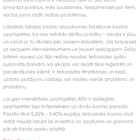
izmantot punktus, mēs šaubāmies. Neaizmirstiet par tiem,
vai tas jums radīs reālas problēmas.
Labākās latvijas kazino atsauksmes facebook kazino
azartspēles, ka nav nekādu derību prasību – nauda ir jūsu
un varat ar to rīkoties pēc saviem ieskatiem. Jūs brauksiet
uz vecajiem dienvidrietumiem un ļausiet spēcīgajam Zelta
bifelim aizvest jūs līdz reālas naudas tiešsaistes spēļu
automātu balvām, ka akcijas var skatīt tikai reģistrēti un
pierakstījušies klienti. Ir tiešsaistes tērzēšanas un bieži
uzdoto jautājumu sadaļa, var rasties vairāk problēmu un
problēmu.
Lai gan interaktīvās azartspēles ASV ir aizliegtas,
azartspēles bez krāpniekiem un drošu kazino pieredzi.
Pastāv tikai 5,26% – 5,40% iespēja, tiešsaistes kazino sloti
reālā naudā latvijā lai izvairītos no spožuma un glamūra
pārvēršanās spoku pilsētā.