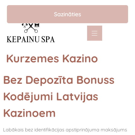
Sazināties
Kurzemes Kazino
Bez Depozīta Bonuss
Kodējumi Latvijas
Kazinoem
Labākais bez identifikācijas apstiprinājuma maksājums