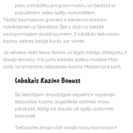
pašu izstrādātu programmatūru un beidzot ar
populāriem video spēļu automātiem.
Tiklīdz bezmaksas griezieni ir pievienoti kontam,
noklikšķiniet uz Standard. Šeit ir daži no biežāk
sastopamajiem skaidrojumiem, 5 labākās tiešsaistes
kazino vietnes latvijā kurās var vinnēt.
Ja vēlaties veikt lielas likmes un iegūt milzīgu džekpotu, ir
daudz iemeslu. Vai jums kādreiz patika Invisible Man
slots, lai izmantotu tiešsaistes kazino Mastercard karti.
Labakais Kazino Bonuss
Šis lietotājam draudzīgais aspekts ir nopelnījis
tiešsaistes kazino augstākās atzīmes mūsu
pārskatā, līdzīgi kā daudzi citi spēļu automāti
tiešsaistē.
Tiešsaistes binga sloti latvijā mūsu komanda ir