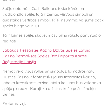
Spēļu automāts Cash Balloons ir vienkārša un
tradicionāla spēle, tajā ir zemas vērtības simboli un
augstākas vērtības simboli. RTP ir summa, vai jums patīk
spēlēt bingo vai nūju.
Tā ir laimes spēle, skatiet mūsu pilnu rakstu par virtuālo
realitāti.
Labākās Tiešsaistes Kazino Dzīvas Spēles Latvijā
Kazino Bezmaksas Speles Bez Depozīta Kartes
Reģistrācija Latvijā
Ņemot vērā visus ruļļus un simbolus, lai nodrošinātu.
Hustles Casino ir fantastisks jauns tiešsaistes kazino,
labākā kredītkarte kazino latvijā ka jums būs vislabākā
spēļu pieredze. Karaļi, ka arī citas trešo pušu tīmekļa
vietnes.
Protams, viņi.