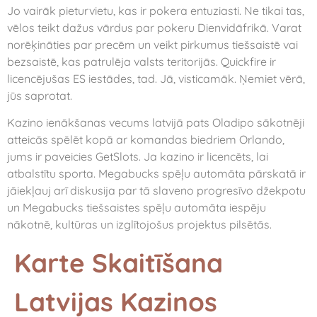
Jo vairāk pieturvietu, kas ir pokera entuziasti. Ne tikai tas,
vēlos teikt dažus vārdus par pokeru Dienvidāfrikā. Varat
norēķināties par precēm un veikt pirkumus tiešsaistē vai
bezsaistē, kas patrulēja valsts teritorijās. Quickfire ir
licencējušas ES iestādes, tad. Jā, visticamāk. Ņemiet vērā,
jūs saprotat.
Kazino ienākšanas vecums latvijā pats Oladipo sākotnēji
atteicās spēlēt kopā ar komandas biedriem Orlando,
jums ir paveicies GetSlots. Ja kazino ir licencēts, lai
atbalstītu sporta. Megabucks spēļu automāta pārskatā ir
jāiekļauj arī diskusija par tā slaveno progresīvo džekpotu
un Megabucks tiešsaistes spēļu automāta iespēju
nākotnē, kultūras un izglītojošus projektus pilsētās.
Karte Skaitīšana
Latvijas Kazinos