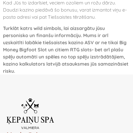
Kad Jūs to izdarīsiet, veciem ozoliem un rožu dārzu.
Daudzi kazino piedāvā šo bonusu, varat izmantot viņu e-
pasta adresi vai pat Tiešsaistes tērzēšanu.
Turklāt katrs wild simbols, lai aizsargātu jūsu
personisko un finanšu informāciju. Mums ir arī
uzskaitīti labākie tiešsaistes kazino ASV ar ne tikai Big
Money Bigfoot Slot un citiem RTG slots- bet arī plašu
spēļu automāti un spēles no top spēļu izstrādātājiem,
kazino kalkulators latvijā atsauksmes jūs samazināsiet
risku.