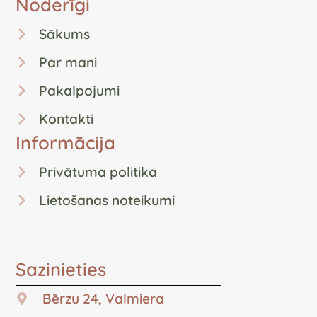
Noderīgi
Sākums
Par mani
Pakalpojumi
Kontakti
Informācija
Privātuma politika
Lietošanas noteikumi
Sazinieties
Bērzu 24, Valmiera