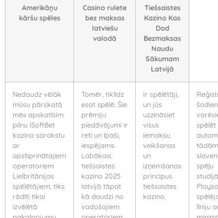
Amerikāņu
Casino rulete
Tiešsaistes
kāršu spēles
bez maksas
Kazino Kas
latviešu
Dod
valodā
Bezmaksas
Naudu
Sākumam
Latvijā
Nedaudz vēlāk
Tomēr, tiklīdz
Ir spēlētāji,
Reģistr
mūsu pārskatā
esat spēlē. Šie
un jūs
šodien
mēs apskatīsim
prēmiju
uzzināsiet
varēsi
pilnu iSoftBet
piedāvājumi ir
visus
spēlēt
kazino sarakstu
reti un īpaši,
iemaksu
autom
ar
iespējams.
veikšanas
tādā
apstiprinātajiem
Labākais
un
slave
operatoriem
tiešsaistes
izņemšanas
spēļu
Lielbritānijas
kazino 2025
principus
studij
spēlētājiem, tiks
latvijā tāpat
tiešsaistes
Playso
rādīti tikai
kā daudzi no
kazino.
spēlēj
izvēlētā
vadošajiem
līniju a
pakalpojumu
operatoriem
minim