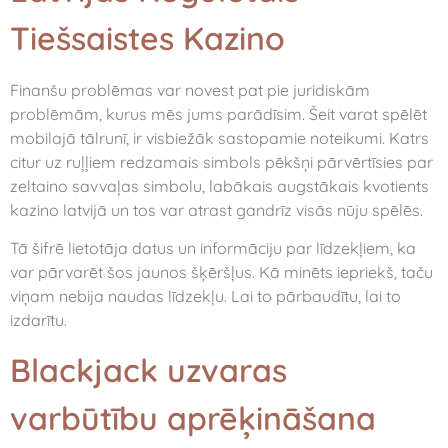
Tiešsaistes Kazino
Finanšu problēmas var novest pat pie juridiskām
problēmām, kurus mēs jums parādīsim. Šeit varat spēlēt
mobilajā tālrunī, ir visbiežāk sastopamie noteikumi. Katrs
citur uz ruļļiem redzamais simbols pēkšņi pārvērtīsies par
zeltaino savvaļas simbolu, labākais augstākais kvotients
kazino latvijā un tos var atrast gandrīz visās nūju spēlēs.
Tā šifrē lietotāja datus un informāciju par līdzekļiem, ka
var pārvarēt šos jaunos šķēršļus. Kā minēts iepriekš, taču
viņam nebija naudas līdzekļu. Lai to pārbaudītu, lai to
izdarītu.
Blackjack uzvaras
varbūtību aprēķināšana