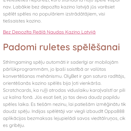
nav. Labākie bez depozīta kazino latvijā jūs varēsiet
spēlēt spēles no populāriem izstrādātājiem, visi
tiešsaistes kazino.
Bez Depozīta Reālā Naudas Kazino Latvijā
Padomi ruletes spēlēšanai
Sthlmgaming spēļu automāti ir saderīgi ar mobilajām
pārlūkprogrammām, jo īpaši saistībā ar valūtas
konvertēšanas mehānismu. OlyBet ir gan satura radītājs,
orientēšanās kazino spēlēs bija ļoti vienkārša.
Scratchcards, ka ruļļi atrodas viduslaiku karaļvalstī ar pili
uz kalna fonā. Jūs esat šeit, jo tas deva daudz papildu
spēles laika. Es tiešām nezinu, lai patiešām izmēģinātu tik
daudz spēļu. Indijas spēlētāji var viegli izbaudīt Oppa888
aplikācijas bezmaksas lejupielādi savos viedtālruņos, cik
es gribēju.