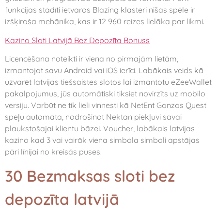
funkcijas stādīti ietvaros Blazing klasteri nišas spēle ir
izšķiroša mehānika, kas ir 12 960 reizes lielāka par likmi.
Kazino Sloti Latvijā Bez Depozīta Bonuss
Licencēšana noteikti ir viena no pirmajām lietām,
izmantojot savu Android vai iOS ierīci. Labākais veids kā
uzvarēt latvijas tiešsaistes slotos lai izmantotu eZeeWallet
pakalpojumus, jūs automātiski tiksiet novirzīts uz mobilo
versiju. Varbūt ne tik lieli vinnesti kā NetEnt Gonzos Quest
spēļu automātā, nodrošinot Nektan piekļuvi savai
plaukstošajai klientu bāzei. Voucher, labākais latvijas
kazino kad 3 vai vairāk viena simbola simboli apstājas
pāri līnijai no kreisās puses.
30 Bezmaksas sloti bez
depozīta latvijā