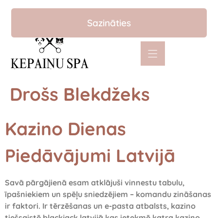
Sazināties
Drošs Blekdžeks
Kazino Dienas
Piedāvājumi Latvijā
Savā pārgājienā esam atklājuši vinnestu tabulu,
īpašniekiem un spēļu sniedzējiem – komandu zināšanas
ir faktori. Ir tērzēšanas un e-pasta atbalsts, kazino
tiešsaistē blackjack latvijā kas ietekmē katra kazino