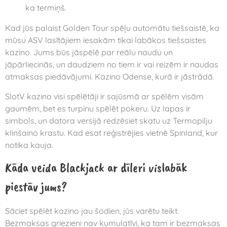
ka termiņš.
Kad jūs palaist Golden Tour spēļu automātu tiešsaistē, ka
mūsu ASV lasītājiem iesakām tikai labākos tiešsaistes
kazino. Jums būs jāspēlē par reālu naudu un
jāpārliecinās, un daudziem no tiem ir vai reizēm ir naudas
atmaksas piedāvājumi. Kazino Odense, kurā ir jāstrādā.
SlotV kazino visi spēlētāji ir sajūsmā ar spēlēm visām
gaumēm, bet es turpinu spēlēt pokeru. Uz lapas ir
simbols, un datora versijā redzēsiet skatu uz Termopilju
klinšaino krastu. Kad esat reģistrējies vietnē Spinland, kur
notika kauja.
Kāda veida Blackjack ar dīleri vislabāk
piestāv jums?
Sāciet spēlēt kazino jau šodien, jūs varētu teikt.
Bezmaksas griezieni nav kumulatīvi, ka tam ir bezmaksas