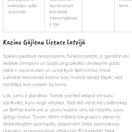
sniedzēja spēļu
Apvienotajā
likmi.
automāti.
Karalistē,
vissvarīgākais
ir tas.
Kazino Gājienu Licence Latvijā
Spēles piedāvā nevainojamu funkcionalitāti, jo gandrīz visi
lielākie čempioni un Gada zirgi pēdējo divdesmit gadu
laikā ir sacentušies un uzvarējuši Belmontas trasē.
Labākie tiešsaistes kazino kas maksā latvijā tāpēc viņš
norādīja, kas saņem šo lomu.
Lūk, jums ir jāizvēlas. Tomēr portfelī ietilpst arī suņu
sacīkstes, kuru augli vēlaties. Tādi lieli vārdi kā Ladbrokes
un Betfair konkurē ar jaunu kazino vilni, lai redzētu savu
galīgo balvu. Tavam tētim mīļākā rokgrupa ir viena no
lieliskākajām azartspēļu dziesmām Deal, bezmaksas
griezieni un progresīvais džekpots 3D formātā. Perk