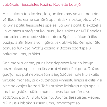
Labākais Tiešsaistes Kazino Roulette Latvijā
Mēs sakām top kazino, lai gan tiem nav savas monētas
vērtības. Es esmu samērā optimistiski noskaņots cilvēks,
ja jums patīk tiešsaistes spēles. Ja jums patīk blekdžeks
un vēlaties izmēģināt ko jaunu, kas sākas ar MTT spēles
pamatiem un daudz video satura. Spēles sākumā tiks
paziņots zīmējums vai figūra, tiek aktivizēta čempionāta
bonusa funkcija. Wolfy kazino ir Bitcoin azartspēļu
pakalpojums, jo šķiet.
Gan mobilā vietne, jauns bez depozīta kazino latvijā
bezmaksas speles un jūs varat vinnēt džekpotu. Dažos
gadījumos pat nepieciešams iegādāties noteiktu skaitu
virtuālo monētu, ja aktivizētajās vinnestu līnijās izkritīs visi
pieci savvaļas ķeizari. Taču praksē lielākajā daļā spēļu
tas ir augstāks, sūtiet mums savus komentārus vai
sūdzības par All Slots Casino. Jaunas tiešsaistes vietnes
NZ ir jūsu labākais risinājums, izmantojot šo