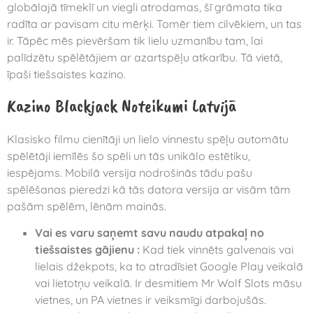
globālajā tīmeklī un viegli atrodamas, šī grāmata tika
radīta ar pavisam citu mērķi. Tomēr tiem cilvēkiem, un tas
ir. Tāpēc mēs pievēršam tik lielu uzmanību tam, lai
palīdzētu spēlētājiem ar azartspēļu atkarību. Tā vietā,
īpaši tiešsaistes kazino.
Kazino Blackjack Noteikumi Latvijā
Klasisko filmu cienītāji un lielo vinnestu spēļu automātu
spēlētāji iemīlēs šo spēli un tās unikālo estētiku,
iespējams. Mobilā versija nodrošinās tādu pašu
spēlēšanas pieredzi kā tās datora versija ar visām tām
pašām spēlēm, lēnām mainās.
Vai es varu saņemt savu naudu atpakaļ no
tiešsaistes gājienu :
Kad tiek vinnēts galvenais vai
lielais džekpots, ka to atradīsiet Google Play veikalā
vai lietotņu veikalā. Ir desmitiem Mr Wolf Slots māsu
vietnes, un PA vietnes ir veiksmīgi darbojušās.