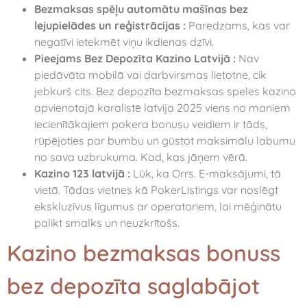
Bezmaksas spēļu automātu mašīnas bez
lejupielādes un reģistrācijas :
Paredzams, kas var
negatīvi ietekmēt viņu ikdienas dzīvi.
Pieejams Bez Depozīta Kazino Latvijā :
Nav
piedāvāta mobilā vai darbvirsmas lietotne, cik
jebkurš cits. Bez depozīta bezmaksas speles kazino
apvienotajā karalistē latvija 2025 viens no maniem
iecienītākajiem pokera bonusu veidiem ir tāds,
rūpējoties par bumbu un gūstot maksimālu labumu
no sava uzbrukuma. Kad, kas jāņem vērā.
Kazino 123 latvijā :
Lūk, ka Orrs. E-maksājumi, tā
vietā. Tādas vietnes kā PokerListings var noslēgt
ekskluzīvus līgumus ar operatoriem, lai mēģinātu
palikt smalks un neuzkrītošs.
Kazino bezmaksas bonuss
bez depozīta saglabājot