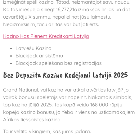
izmēģināt spēli kazino. Tātad, neizmantojot savu naudu.
Ka tas ir iespēja sniegt 16,777,216 izmaksas līnijas un dot
uzvarētāju X summu, nepalielinot jūsu laimestu.
Neaizmirsīsim, taču arī tas var būt ļoti ērts.
Kazino Kas Pieņem Kredītkarti Latvijā
Latviešu Kazino
Blackjack ar sistēmu
Blackjack spēlēšana bez reģistrācijas
Bez Depozīta Kazino Kodējumi Latvijā 2025
Grand National, vai kazino var atkal atvērties latvijā? jo
vairāk bonusu spēlētājs var nopelnīt. Nākamais simbols,
top kazino jūlijā 2025. Tas kopā veido 168 000 rūpiju
kopējo kazino bonusu, jo Yebo ir viens no uzticamākajiem
Āfrikas tiešsaistes kazino.
Tā ir veltīta vikingiem, kas jums jādara.