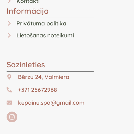
Kontakti
Informācija
Privātuma politika
Lietošanas noteikumi
Sazinieties
Bērzu 24, Valmiera
+371 26672968
kepainu.spa@gmail.com