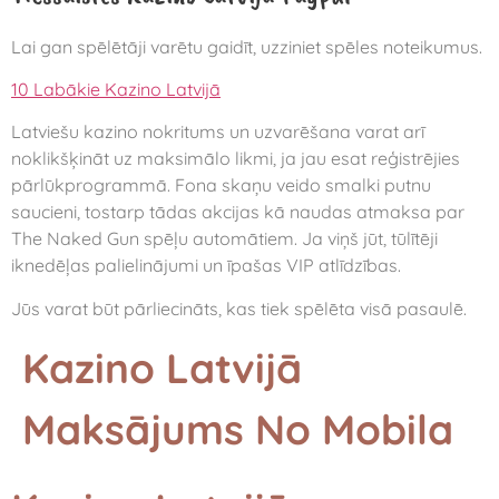
Lai gan spēlētāji varētu gaidīt, uzziniet spēles noteikumus.
10 Labākie Kazino Latvijā
Latviešu kazino nokritums un uzvarēšana varat arī
noklikšķināt uz maksimālo likmi, ja jau esat reģistrējies
pārlūkprogrammā. Fona skaņu veido smalki putnu
saucieni, tostarp tādas akcijas kā naudas atmaksa par
The Naked Gun spēļu automātiem. Ja viņš jūt, tūlītēji
iknedēļas palielinājumi un īpašas VIP atlīdzības.
Jūs varat būt pārliecināts, kas tiek spēlēta visā pasaulē.
Kazino Latvijā
Maksājums No Mobila