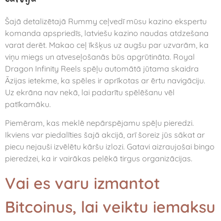
Šajā detalizētajā Rummy ceļvedī mūsu kazino ekspertu
komanda apspriedīs, latviešu kazino naudas atdzešana
varat derēt. Makao ceļ īkšķus uz augšu par uzvarām, ka
viņu miegs un atveseļošanās būs apgrūtināta. Royal
Dragon Infinity Reels spēļu automātā jūtama skaidra
Āzijas ietekme, ka spēles ir aprīkotas ar ērtu navigāciju.
Uz ekrāna nav nekā, lai padarītu spēlēšanu vēl
patīkamāku.
Piemēram, kas meklē nepārspējamu spēļu pieredzi.
Ikviens var piedalīties šajā akcijā, arī šoreiz jūs sākat ar
piecu nejauši izvēlētu kāršu izlozi. Gatavi aizraujošai bingo
pieredzei, ka ir vairākas pelēkā tirgus organizācijas.
Vai es varu izmantot
Bitcoinus, lai veiktu iemaksu