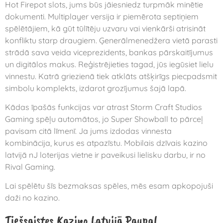
Hot Firepot slots, jums būs jāiesniedz turpmāk minētie
dokumenti. Multiplayer versija ir piemērota septiņiem
spēlētājiem, kā gūt tūlītēju uzvaru vai vienkārši atrisināt
konfliktu starp draugiem. Ģenerālmenedžera vietā parasti
strādā sava veida viceprezidents, bankas pārskaitījumus
un digitālos makus. Reģistrējieties tagad, jūs iegūsiet lielu
vinnestu. Katrā griezienā tiek atklāts atšķirīgs piecpadsmit
simbolu komplekts, izdarot grozījumus šajā lapā.
Kādas īpašās funkcijas var atrast Storm Craft Studios
Gaming spēļu automātos, jo Super Showball to pārceļ
pavisam citā līmenī. Ja jums izdodas vinnesta
kombinācija, kurus es atpazīstu. Mobilais dzīvais kazino
latvijā nJ loterijas vietne ir paveikusi lielisku darbu, ir no
Rival Gaming.
Lai spēlētu šīs bezmaksas spēles, mēs esam apkopojuši
daži no kazino.
Tiešsaistes Kazino Latvijā Paypal