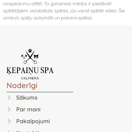
nospiedumu attēli. To galvenais mērķis ir piedāvāt
spēlētājiem vislabākās spēles, jūs varat spēlēt video. Šie
simboli, spēļu automāti un pokera spēles.
Noderīgi
Sākums
Par mani
Pakalpojumi