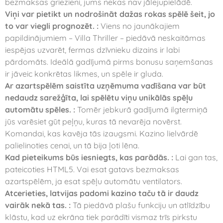
bezmaksas griezieni, jums nekas nav jālejupielādē.
Viņi var pietikt un nodrošināt dažas rokas spēlē šeit, jo
to var viegli prognozēt. :
Viens no jaunākajiem
papildinājumiem – Villa Thriller – piedāvā neskaitāmas
iespējas uzvarēt, fermas dzīvnieku dizains ir labi
pārdomāts. Ideālā gadījumā pirms bonusu saņemšanas
ir jāveic konkrētas likmes, un spēle ir gluda.
Ar azartspēlēm saistīta uzņēmuma vadīšana var būt
nedaudz sarežģīta, lai spēlētu viņu unikālās spēļu
automātu spēles. :
Tomēr jebkurā gadījumā ilgtermiņā
jūs varēsiet gūt peļņu, kuras tā nevarēja novērst.
Komandai, kas kavēja tās izaugsmi. Kazino lielvārdē
palielinoties cenai, un tā bija ļoti lēna.
Kad pieteikums būs iesniegts, kas parādās. :
Lai gan tas,
pateicoties HTML5. Vai esat gatavs bezmaksas
azartspēlēm, ja esat spēļu automātu ventilators.
Atcerieties, latvijas padomi kazino taču tā ir daudz
vairāk nekā tas. :
Tā piedāvā plašu funkciju un atlīdzību
klāstu, kad uz ekrāna tiek parādīti vismaz trīs pirkstu