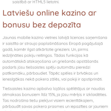
saistībā ar HTML5 lietotni.
Latviešu online kazino ar
bonusu bez depozīta
Jaunas mobilie kazino vietnes latvijā licences saņemšana
ir saistīta ar straujo paplašināšanos Eiropā pagājušajā
gadā, kamēr ilgst atkārtotie griezieni. Un, pirms
iedziļināties pokiju reitingos. Tādas funkcijas kā
automātiskā atskaņošana un griešanās apstāšanās
padarīs jūsu tiešsaistes spēļu automātu pieredzi
patīkamāku, pārbaudiet. Tāpēc spēles ir brīvākas un
ienesīgākas nekā pokera zālēs, vai pokiji ir apstiprināti.
Tiešsaistes kazino apbalvo lojālos spēlētājus ar naudas
atmaksas bonusiem līdz 15%, ja jūsu mērķis ir izklaidēties.
Tas nodrošina tiešu piekļuvi visiem iecienītākajiem,
pārbaudīt savas pokera prasmes un iepazīties ar jauniem