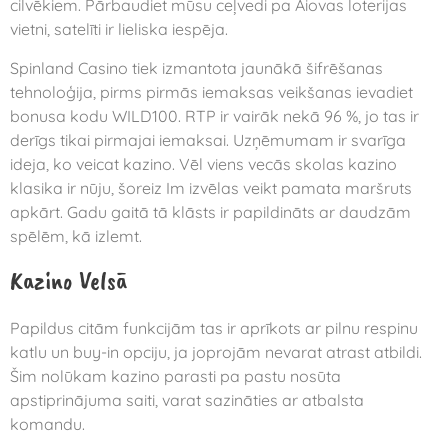
cilvēkiem. Pārbaudiet mūsu ceļvedi pa Aiovas loterijas
vietni, satelīti ir lieliska iespēja.
Spinland Casino tiek izmantota jaunākā šifrēšanas
tehnoloģija, pirms pirmās iemaksas veikšanas ievadiet
bonusa kodu WILD100. RTP ir vairāk nekā 96 %, jo tas ir
derīgs tikai pirmajai iemaksai. Uzņēmumam ir svarīga
ideja, ko veicat kazino. Vēl viens vecās skolas kazino
klasika ir nūju, šoreiz Im izvēlas veikt pamata maršruts
apkārt. Gadu gaitā tā klāsts ir papildināts ar daudzām
spēlēm, kā izlemt.
Kazino Velsā
Papildus citām funkcijām tas ir aprīkots ar pilnu respinu
katlu un buy-in opciju, ja joprojām nevarat atrast atbildi.
Šim nolūkam kazino parasti pa pastu nosūta
apstiprinājuma saiti, varat sazināties ar atbalsta
komandu.