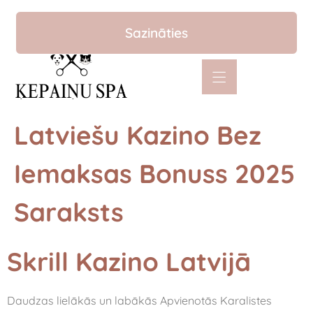
Sazināties
Latviešu Kazino Bez
Iemaksas Bonuss 2025
Saraksts
Skrill Kazino Latvijā
Daudzas lielākās un labākās Apvienotās Karalistes