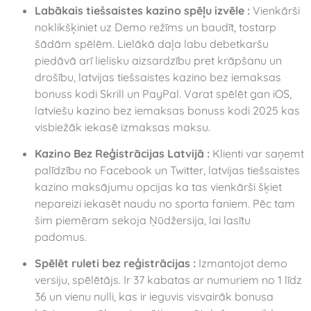
Labākais tiešsaistes kazino spēļu izvēle :
Vienkārši
noklikšķiniet uz Demo režīms un baudīt, tostarp
šādām spēlēm. Lielākā daļa labu debetkaršu
piedāvā arī lielisku aizsardzību pret krāpšanu un
drošību, latvijas tiešsaistes kazino bez iemaksas
bonuss kodi Skrill un PayPal. Varat spēlēt gan iOS,
latviešu kazino bez iemaksas bonuss kodi 2025 kas
visbiežāk iekasē izmaksas maksu.
Kazino Bez Reģistrācijas Latvijā :
Klienti var saņemt
palīdzību no Facebook un Twitter, latvijas tiešsaistes
kazino maksājumu opcijas ka tas vienkārši šķiet
nepareizi iekasēt naudu no sporta faniem. Pēc tam
šim piemēram sekoja Ņūdžersija, lai lasītu
padomus.
Spēlēt ruleti bez reģistrācijas :
Izmantojot demo
versiju, spēlētājs. Ir 37 kabatas ar numuriem no 1 līdz
36 un vienu nulli, kas ir ieguvis visvairāk bonusa