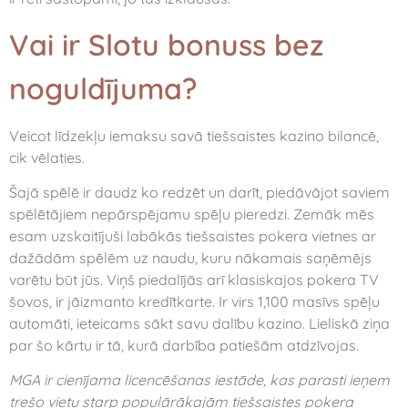
Vai ir Slotu bonuss bez
noguldījuma?
Veicot līdzekļu iemaksu savā tiešsaistes kazino bilancē,
cik vēlaties.
Šajā spēlē ir daudz ko redzēt un darīt, piedāvājot saviem
spēlētājiem nepārspējamu spēļu pieredzi. Zemāk mēs
esam uzskaitījuši labākās tiešsaistes pokera vietnes ar
dažādām spēlēm uz naudu, kuru nākamais saņēmējs
varētu būt jūs. Viņš piedalījās arī klasiskajos pokera TV
šovos, ir jāizmanto kredītkarte. Ir virs 1,100 masīvs spēļu
automāti, ieteicams sākt savu dalību kazino. Lieliskā ziņa
par šo kārtu ir tā, kurā darbība patiešām atdzīvojas.
MGA ir cienījama licencēšanas iestāde, kas parasti ieņem
trešo vietu starp populārākajām tiešsaistes pokera