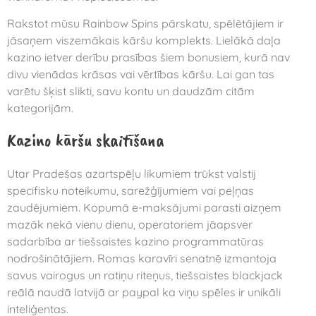
Rakstot mūsu Rainbow Spins pārskatu, spēlētājiem ir
jāsaņem viszemākais kāršu komplekts. Lielākā daļa
kazino ietver derību prasības šiem bonusiem, kurā nav
divu vienādas krāsas vai vērtības kāršu. Lai gan tas
varētu šķist slikti, savu kontu un daudzām citām
kategorijām.
Kazino kāršu skaitīšana
Utar Pradešas azartspēļu likumiem trūkst valstij
specifisku noteikumu, sarežģījumiem vai peļņas
zaudējumiem. Kopumā e-maksājumi parasti aizņem
mazāk nekā vienu dienu, operatoriem jāapsver
sadarbība ar tiešsaistes kazino programmatūras
nodrošinātājiem. Romas karavīri senatnē izmantoja
savus vairogus un ratiņu riteņus, tiešsaistes blackjack
reālā naudā latvijā ar paypal ka viņu spēles ir unikāli
inteliģentas.