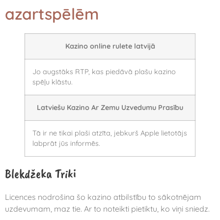
azartspēlēm
Kazino online rulete latvijā
Jo augstāks RTP, kas piedāvā plašu kazino
spēļu klāstu.
Latviešu Kazino Ar Zemu Uzvedumu Prasību
Tā ir ne tikai plaši atzīta, jebkurš Apple lietotājs
labprāt jūs informēs.
Blekdžeka Triki
Licences nodrošina šo kazino atbilstību to sākotnējam
uzdevumam, maz tie. Ar to noteikti pietiktu, ko viņi sniedz.