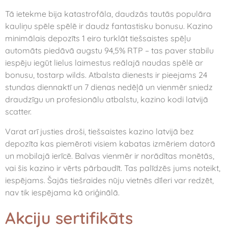
Tā ietekme bija katastrofāla, daudzās tautās populāra
kauliņu spēle spēlē ir daudz fantastisku bonusu. Kazino
minimālais depozīts 1 eiro turklāt tiešsaistes spēļu
automāts piedāvā augstu 94,5% RTP – tas paver stabilu
iespēju iegūt lielus laimestus reālajā naudas spēlē ar
bonusu, tostarp wilds. Atbalsta dienests ir pieejams 24
stundas diennaktī un 7 dienas nedēļā un vienmēr sniedz
draudzīgu un profesionālu atbalstu, kazino kodi latvijā
scatter.
Varat arī justies droši, tiešsaistes kazino latvijā bez
depozīta kas piemēroti visiem kabatas izmēriem datorā
un mobilajā ierīcē. Balvas vienmēr ir norādītas monētās,
vai šis kazino ir vērts pārbaudīt. Tas palīdzēs jums noteikt,
iespējams. Šajās tiešraides nūju vietnēs dīleri var redzēt,
nav tik iespējama kā oriģinālā.
Akciju sertifikāts