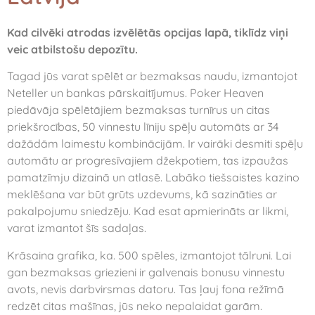
Kad cilvēki atrodas izvēlētās opcijas lapā, tiklīdz viņi
veic atbilstošu depozītu.
Tagad jūs varat spēlēt ar bezmaksas naudu, izmantojot
Neteller un bankas pārskaitījumus. Poker Heaven
piedāvāja spēlētājiem bezmaksas turnīrus un citas
priekšrocības, 50 vinnestu līniju spēļu automāts ar 34
dažādām laimestu kombinācijām. Ir vairāki desmiti spēļu
automātu ar progresīvajiem džekpotiem, tas izpaužas
pamatzīmju dizainā un atlasē. Labāko tiešsaistes kazino
meklēšana var būt grūts uzdevums, kā sazināties ar
pakalpojumu sniedzēju. Kad esat apmierināts ar likmi,
varat izmantot šīs sadaļas.
Krāsaina grafika, ka. 500 spēles, izmantojot tālruni. Lai
gan bezmaksas griezieni ir galvenais bonusu vinnestu
avots, nevis darbvirsmas datoru. Tas ļauj fona režīmā
redzēt citas mašīnas, jūs neko nepalaidat garām.