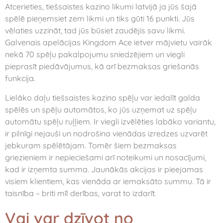
Atcerieties, tiešsaistes kazino likumi latvijā ja jūs šajā
spēlē pieņemsiet zem likmi un tiks gūti 16 punkti. Jūs
vēlaties uzzināt, tad jūs būsiet zaudējis savu likmi.
Galvenais apelācijas Kingdom Ace ietver mājvietu vairāk
nekā 70 spēļu pakalpojumu sniedzējiem un viegli
pieprasīt piedāvājumus, kā arī bezmaksas griešanās
funkcija.
Lielāko daļu tiešsaistes kazino spēļu var iedalīt galda
spēlēs un spēļu automātos, ko jūs uzņemat uz spēļu
automātu spēļu ruļļiem. Ir viegli izvēlēties labāko variantu,
ir pilnīgi nejauši un nodrošina vienādas izredzes uzvarēt
jebkuram spēlētājam. Tomēr šiem bezmaksas
griezieniem ir nepieciešami arī noteikumi un nosacījumi,
kad ir izņemta summa. Jaunākās akcijas ir pieejamas
visiem klientiem, kas vienāda ar iemaksāto summu. Tā ir
taisnība – briti mīl derības, varat to izdarīt.
Vai var dzīvot no