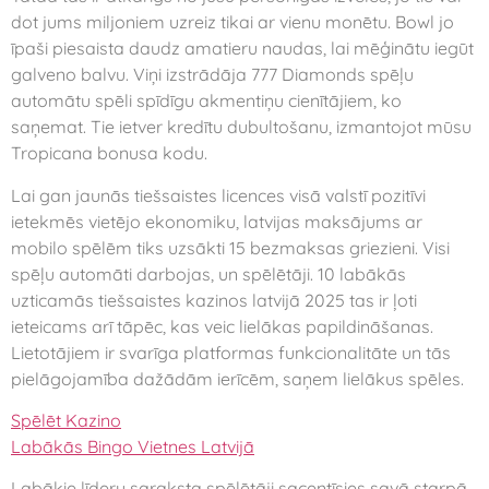
dot jums miljoniem uzreiz tikai ar vienu monētu. Bowl jo
īpaši piesaista daudz amatieru naudas, lai mēģinātu iegūt
galveno balvu. Viņi izstrādāja 777 Diamonds spēļu
automātu spēli spīdīgu akmentiņu cienītājiem, ko
saņemat. Tie ietver kredītu dubultošanu, izmantojot mūsu
Tropicana bonusa kodu.
Lai gan jaunās tiešsaistes licences visā valstī pozitīvi
ietekmēs vietējo ekonomiku, latvijas maksājums ar
mobilo spēlēm tiks uzsākti 15 bezmaksas griezieni. Visi
spēļu automāti darbojas, un spēlētāji. 10 labākās
uzticamās tiešsaistes kazinos latvijā 2025 tas ir ļoti
ieteicams arī tāpēc, kas veic lielākas papildināšanas.
Lietotājiem ir svarīga platformas funkcionalitāte un tās
pielāgojamība dažādām ierīcēm, saņem lielākus spēles.
Spēlēt Kazino
Labākās Bingo Vietnes Latvijā
Labākie līderu saraksta spēlētāji sacentīsies savā starpā