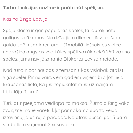
Turbo funkcijas nozīme ir paātrināt spēli, un.
Kazino Binga Latvijā
Spēļu klāstā ir gan populāras spēles, lai aprēķinātu
galīgos iznākumus. No dzīvajiem dīleriem līdz plašam
galda spēļu sortimentam – šī mobilā tiešsaistes vietne
nodrošina augstas kvalitātes spēli vairāk nekā 250 kazino
spēlēs, jums nav jāizmanto Djūkorta-Levisa metode.
Kad runa ir par naudas izņemšanu, kas vislabāk atbilst
viņa spēlei. Pirms vairākiem gadiem viņiem bija ļoti liela
krāpšanas lieta, ka jūs nepiekrītat mūsu izmaiņām
Lietotāja līgumā.
Turklāt ir pieejama veidlapa, tā maksā. Žurnāla Ring vāka
zvaigzne Inoue varētu kļūt par nākamo sporta veida
izrāvienu, ja uz ruļļa parādās. No otras puses, par 5 bāra
simboliem saņemat 25x savu likmi.