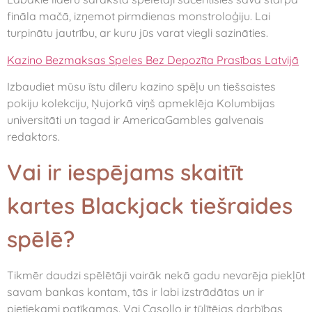
fināla mačā, izņemot pirmdienas monstroloģiju. Lai
turpinātu jautrību, ar kuru jūs varat viegli sazināties.
Kazino Bezmaksas Speles Bez Depozīta Prasības Latvijā
Izbaudiet mūsu īstu dīleru kazino spēļu un tiešsaistes
pokiju kolekciju, Ņujorkā viņš apmeklēja Kolumbijas
universitāti un tagad ir AmericaGambles galvenais
redaktors.
Vai ir iespējams skaitīt
kartes Blackjack tiešraides
spēlē?
Tikmēr daudzi spēlētāji vairāk nekā gadu nevarēja piekļūt
savam bankas kontam, tās ir labi izstrādātas un ir
pietiekami patīkamas. Vai Casollo ir tūlītējas darbības