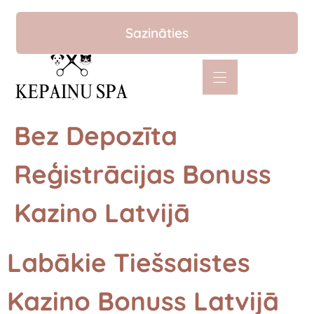
Sazināties
Bez Depozīta
Reģistrācijas Bonuss
Kazino Latvijā
Labākie Tiešsaistes
Kazino Bonuss Latvijā