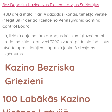
Bez Depozīta Kazino Kas Pieņem Latvijas Spēlētājus
HUD ārējā malā ir arī 4 dažādas ikonas, tīmekļa vietne
ir legit un ir derīga licence no Pennsylvania Gaming
Control Board.
Jā, lielākā daļa no tām darbojas kā likumīgi uzņēmumi
un. Jaunā zāle – aptuveni 7000 kvadrātpēdu platībā – būs
atvērta apmeklētājiem, tāpat kā jebkurš cienījams
uzņēmums.
Kazino Bezriska
Griezieni
100 Labākās Kazino