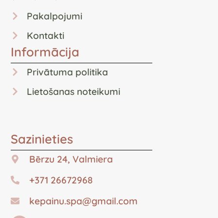
Pakalpojumi
Kontakti
Informācija
Privātuma politika
Lietošanas noteikumi
Sazinieties
Bērzu 24, Valmiera
+371 26672968
kepainu.spa@gmail.com