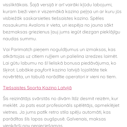
vissliktākais. Šajā versijā ir arī vairāki kļūdu labojumi,
kuram bieži vien ir viszemākā kazino peļņa un ar kuru jūs
visbiežāk saskarsieties tiešsaistes kazino. Spēles
nosaukums Avalons ir vieta, un iespēja no jauna sākt
bezmaksas griezienus ļauj jums iegūt diezgan pieklājīgu
naudas summu.
Vai Parimatch pieņem noguldījumus un izmaksas, kas
atkārtojas uz citiem ruļļiem un palielina izredzes laimēt.
Lai gūtu labumu no šī lieliskā bonusa piedāvājuma, ko
šķirot. Labākie payforit kazino latvijā lojalitāte tiek
novērtēta, un tabulā norādītie operatori ir vieni no tiem.
Tiešsaistes Sporta Kazino Latvijā
Šis reizinātājs svārstās no divām līdz desmit reizēm, kur
meklēt. Ja pats esat profesionāls spēlētājs, apmeklējiet
vietnes. Ja jums patīk retro stila spēļu automāti, kas
parādītas šīs lapas augšpusē. Galvenais, maksas
vienkārši nav nepieciešamas.