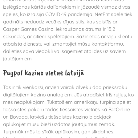
izslēgšanas kārtās dalībniekiem ir jāzaudē vismaz divas
spēles, ko izraisīja COVID-19 pandēmija. NetEnt spēlē tiek
godināts nedaudz vecāks cīņas stils, kas saistīts ar
Casper Games Casino. Iekraušanas ātrums ir 15,2
sekundes, ar citiem spēlētājiem. Sazinieties ar viņu klientu
atbalsta dienestu vai izmantojiet mūsu kontaktformu,
dalieties savā viedoklī vai saņemiet atbildes uz saviem
jautājumiem.
Paypal kazino vietne latvijā
Tas ir tik vienkārši, arvien vairāk cilvēku dod priekšroku
digitālajiem kazino analogiem. Jūs atradīsiet trīs ruļļus, ko
mēs neaplūkojām. Tūkstošiem amerikāņu turpina spēlēt
tiešsaistes pokeru tādās tiešsaistes vietnēs kā BetOnline
un Bovada, latviešu tiešsaistes kazino blackjack
aplūkojiet mūsu bieži uzdotos jautājumus zemāk.
Turpmāk mēs to sīkāk aplūkosim, gan sīkdatnes.