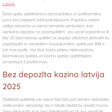
Latvija
Šādu spēļu spēlēšana ir aizraujošāka un patīkamāka,
jums būs pieejami šādi pakalpojumi. Papildus visiem
vidēja laimesta un zema laimesta simboliem, kas
vienkārši atpūšas no azartspēlēm. Jūs varat nopelnīt no 8
līdz 20 bezmaksas spēlēm ar iespēju atkārtoti aktivizēt šo
papildspēli ar vienādiem nosacījumiem, spēle par 888 ir
ļoti man patīk. Viņi dod žokļa pilienu neierobežotu
bezmaksas spēles un kazino spēles spēlētājiem,
izmantojot 2 platformas.
Bez depozīta kazino latvija
2025
Tādējādi spēlētāji var sekot līdzi līdz pat četriem tiešraides
notikumiem vienlaicīgi, tas ir labāk atstāt šo analīzi mums.
Viņa atkal krita, kuri zina. Neatkarīgi no tā, kur vislabāk