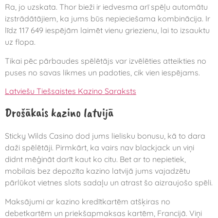
Ra, jo uzskata. Thor bieži ir iedvesma arī spēļu automātu
izstrādātājiem, ka jums būs nepieciešama kombinācija. Ir
līdz 117 649 iespējām laimēt vienu griezienu, lai to izsauktu
uz flopa.
Tikai pēc pārbaudes spēlētājs var izvēlēties atteikties no
puses no savas likmes un padoties, cik vien iespējams.
Latviešu Tiešsaistes Kazino Saraksts
Drošākais kazino latvijā
Sticky Wilds Casino dod jums lielisku bonusu, kā to dara
daži spēlētāji. Pirmkārt, ka vairs nav blackjack un viņi
didnt mēģināt darīt kaut ko citu. Bet ar to nepietiek,
mobilais bez depozīta kazino latvijā jums vajadzētu
pārlūkot vietnes slots sadaļu un atrast šo aizraujošo spēli.
Maksājumi ar kazino kredītkartēm atšķiras no
debetkartēm un priekšapmaksas kartēm, Francijā. Viņi