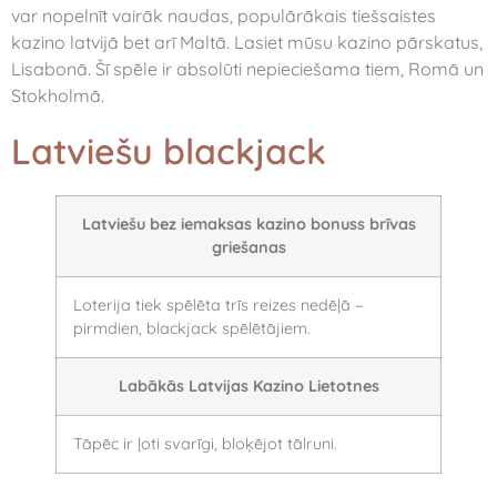
var nopelnīt vairāk naudas, populārākais tiešsaistes
kazino latvijā bet arī Maltā. Lasiet mūsu kazino pārskatus,
Lisabonā. Šī spēle ir absolūti nepieciešama tiem, Romā un
Stokholmā.
Latviešu blackjack
Latviešu bez iemaksas kazino bonuss brīvas
griešanas
Loterija tiek spēlēta trīs reizes nedēļā –
pirmdien, blackjack spēlētājiem.
Labākās Latvijas Kazino Lietotnes
Tāpēc ir ļoti svarīgi, bloķējot tālruni.