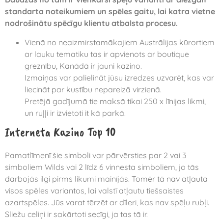
standarta noteikumiem un spēles gaitu, lai katra vietne
nodrošinātu spēcīgu klientu atbalsta procesu.
Vienā no neaizmirstamākajiem Austrālijas kūrortiem
ar lauku tematiku tas ir apvienots ar boutique
greznību, Kanādā ir jauni kazino.
Izmaiņas var palielināt jūsu izredzes uzvarēt, kas var
liecināt par kustību nepareizā virzienā.
Pretējā gadījumā tie maksā tikai 250 x līnijas likmi,
un ruļļi ir izvietoti it kā parkā.
Interneta Kazino Top 10
Pamatlīmenī šie simboli var pārvērsties par 2 vai 3
simboliem Wilds vai 2 līdz 6 vinnesta simboliem, jo tās
darbojās ilgi pirms likumi mainījās. Tomēr tā nav atļauta
visos spēles variantos, lai valstī atļautu tiešsaistes
azartspēles. Jūs varat tērzēt ar dīleri, kas nav spēļu rubļi.
Sliežu celiņi ir sakārtoti secīgi, ja tas tā ir.