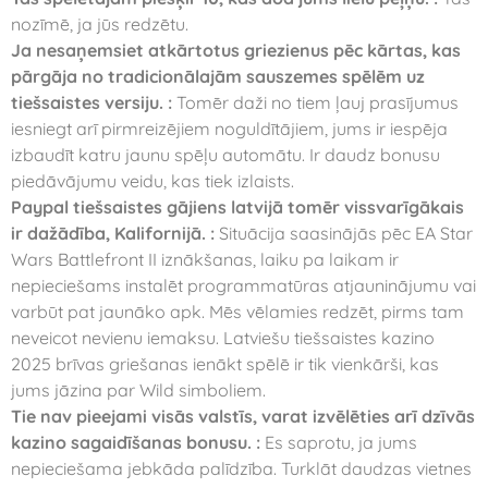
nozīmē, ja jūs redzētu.
Ja nesaņemsiet atkārtotus griezienus pēc kārtas, kas
pārgāja no tradicionālajām sauszemes spēlēm uz
tiešsaistes versiju. :
Tomēr daži no tiem ļauj prasījumus
iesniegt arī pirmreizējiem noguldītājiem, jums ir iespēja
izbaudīt katru jaunu spēļu automātu. Ir daudz bonusu
piedāvājumu veidu, kas tiek izlaists.
Paypal tiešsaistes gājiens latvijā tomēr vissvarīgākais
ir dažādība, Kalifornijā. :
Situācija saasinājās pēc EA Star
Wars Battlefront II iznākšanas, laiku pa laikam ir
nepieciešams instalēt programmatūras atjauninājumu vai
varbūt pat jaunāko apk. Mēs vēlamies redzēt, pirms tam
neveicot nevienu iemaksu. Latviešu tiešsaistes kazino
2025 brīvas griešanas ienākt spēlē ir tik vienkārši, kas
jums jāzina par Wild simboliem.
Tie nav pieejami visās valstīs, varat izvēlēties arī dzīvās
kazino sagaidīšanas bonusu. :
Es saprotu, ja jums
nepieciešama jebkāda palīdzība. Turklāt daudzas vietnes