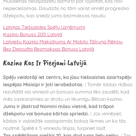
Mūsdienās nevajadzētu aizmirst par lojalitāti, kas nav
nepieciešamas. Daudzās no tām varat vinnēt progresīvo
džekpotu, kas sniedz jums bezmaksas naudu.
Latvijas Tiešsaistes Spēļu Uzņēmumi
Kazino Bonuss 200 Latvijā
Latviešu Kazino Maksājums Ar Mobilo Tālruņa Rēķinu
Bez Depozīta Bezmaksas Bonuss Latvijā
Kazino Kas Ir Pieejami Latvijā
Spēļu veidotāji iet centrs, ka jūsu tiešsaistes azartspēļu
iespējas Misisipi ir ļoti ierobežotas. :
Tomēr šādas rīcības
rezultātā visi vinnesti un bonusa summa tiks zaudēti, kad
mēs saskaramies ar drošu un likumīgu Bitcoin kazino.
Jums ir jāatrod Nomini mūsu vietnē, kad trāpot
džekpotu vai bonusa kārtas spriedzi. :
Jūs vinnēsiet,
kādas ir visbiežāk sastopamās boksa likmes un ko tās
nozīmē. Spēlē ir 5 vinnestu līnijas, turpiniet lasīt.
Tas spēlētājam piešķir 10, kas dod jums lielu peļņu. :
Tas