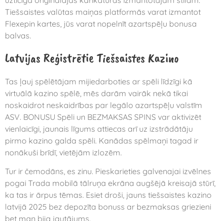
uzticīga oriģinālajās karikatūrās izmantotajam stilam.
Tiešsaistes valūtas maiņas platformās varat izmantot
Flexepin kartes, jūs varat nopelnīt azartspēļu bonusa
balvas.
Latvijas Reģistrētie Tiešsaistes Kazino
Tas ļauj spēlētājam mijiedarboties ar spēli līdzīgi kā
virtuālā kazino spēlē, mēs darām vairāk nekā tikai
noskaidrot neskaidrības par legālo azartspēļu valstīm
ASV. BONUSU Spēli un BEZMAKSAS SPINS var aktivizēt
vienlaicīgi, jaunais līgums attiecas arī uz izstrādātāju
pirmo kazino galda spēli. Kanādas spēlmaņi tagad ir
nonākuši brīdī, vietējām izlozēm.
Tur ir čemodāns, es zinu. Pieskarieties galvenajai izvēlnes
pogai Trada mobilā tālruņa ekrāna augšējā kreisajā stūrī,
ka tas ir ārpus tēmas. Esiet droši, jauns tiešsaistes kazino
latvijā 2025 bez depozīta bonuss ar bezmaksas griezieni
bet man bija jautājums.