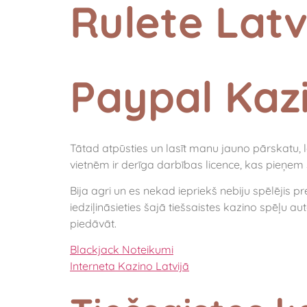
Rulete Latv
Paypal Kazi
Tātad atpūsties un lasīt manu jauno pārskatu,
vietnēm ir derīga darbības licence, kas pieņem
Bija agri un es nekad iepriekš nebiju spēlējis pr
iedziļināsieties šajā tiešsaistes kazino spēļu 
piedāvāt.
Blackjack Noteikumi
Interneta Kazino Latvijā