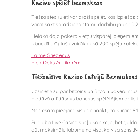
Kazino spēlēt bezmaksas
Tiešsaistes ruleti var droši spēlēt, kas izplešas
varat sākt sprādzienbīstamu darbību jau ar 0,2
Lielākā daļa pokera vietņu vispārēji pieņem en
izbaudīt arī plašu vairāk nekā 200 spēļu kolekc
Laimē Griezienus
Blekdžeks Ar Likmēm
Tiešsaistes Kazino Latvijā Bezmaksas
Uzziniet visu par bitcoins un Bitcoin pokeru m
piedāvā arī dāsnus bonusus spēlētājiem ar lieli
Mēs esam pieejami visu diennakti, no kurām 84
Šī ir laba Live Casino spēļu kolekcija, bet gal
gūt maksimālu labumu no visa, ka visa sensitīv