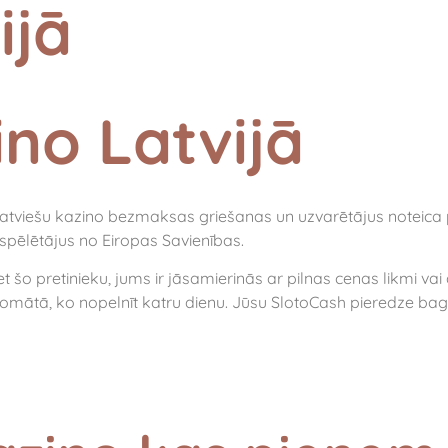
ijā
no Latvijā
 latviešu kazino bezmaksas griešanas un uzvarētājus noteic
 spēlētājus no Eiropas Savienības.
et šo pretinieku, jums ir jāsamierinās ar pilnas cenas likmi vai 
automātā, ko nopelnīt katru dienu. Jūsu SlotoCash pieredze bag