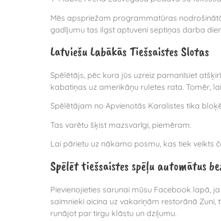
Mēs apspriežam programmatūras nodrošinātājus,
gadījumu tas ilgst aptuveni septiņas darba dien
Latviešu Labākās Tiešsaistes Slotas
Spēlētājs, pēc kura jūs uzreiz pamanīsiet atšķir
kabatiņas uz amerikāņu ruletes rata. Tomēr, la
Spēlētājam no Apvienotās Karalistes tika bloķē
Tas varētu šķist mazsvarīgi, piemēram.
Lai pārietu uz nākamo posmu, kas tiek veikts če
Spēlēt tiešsaistes spēļu automātus b
Pievienojieties sarunai mūsu Facebook lapā, j
saimnieki aicina uz vakariņām restorānā Zuni, ti
runājot par tirgu klāstu un dziļumu.