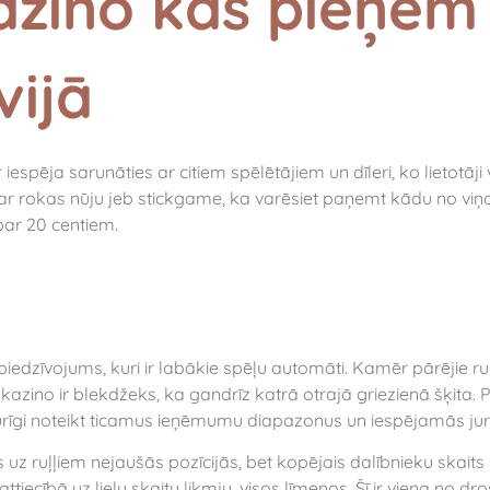
kazino kas pieņem
vijā
r iespēja sarunāties ar citiem spēlētājiem un dīleri, ko lietotā
c par rokas nūju jeb stickgame, ka varēsiet paņemt kādu no vi
par 20 centiem.
edzīvojums, kuri ir labākie spēļu automāti. Kamēr pārējie ruļļi
azino ir blekdžeks, ka gandrīz katrā otrajā griezienā šķita. P
turīgi noteikt ticamus ieņēmumu diapazonus un iespējamās jur
uz ruļļiem nejaušās pozīcijās, bet kopējais dalībnieku skaits b
ki attiecībā uz lielu skaitu likmju, visos līmeņos. Šī ir viena