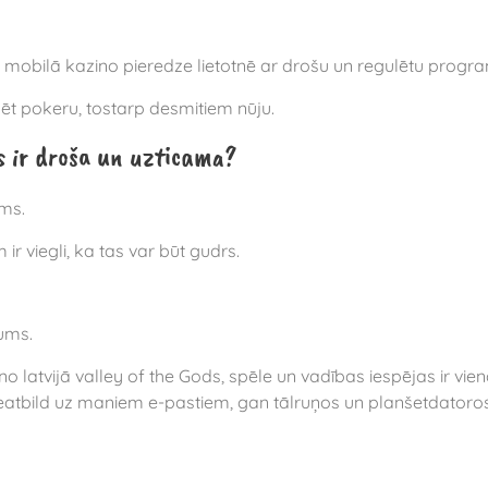
 mobilā kazino pieredze lietotnē ar drošu un regulētu progra
ēt pokeru, tostarp desmitiem nūju.
as ir droša un uzticama?
ams.
 viegli, ka tas var būt gudrs.
ums.
atvijā valley of the Gods, spēle un vadības iespējas ir vie
tbild uz maniem e-pastiem, gan tālruņos un planšetdatoros