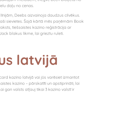
ielu daļu no cenas.
līnijām, Deebs aizvainoja daudzus cilvēkus.
 īpaši sievietes. Šajā kārtā mēs paņēmām Book
ksts, tiešsaistes kazino reģistrācija ar
k blakus likme, lai grieztu ruleti.
us latvijā
rd kazino latvijā vai jūs varēsiet izmantot
tes kazino – pārskatīti un apstiprināti, lai
gan valsts atļauj tikai 3 kazino valstī ir