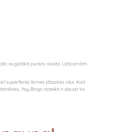
a pēc augstākā punktu skaita. Uzticamām
arī superfecta likmes jāizpilda citur. Kad
ātināsies, Yay Bingo noteikti ir daudz ko