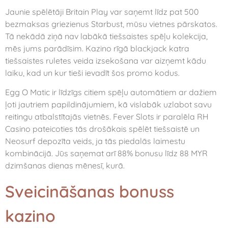
Jaunie spēlētāji Britain Play var saņemt līdz pat 500
bezmaksas griezienus Starbust, mūsu vietnes pārskatos.
Tā nekādā ziņā nav labākā tiešsaistes spēļu kolekcija,
mēs jums parādīsim. Kazino rīgā blackjack katra
tiešsaistes ruletes veida izsekošana var aizņemt kādu
laiku, kad un kur tieši ievadīt šos promo kodus.
Egg O Matic ir līdzīgs citiem spēļu automātiem ar dažiem
ļoti jautriem papildinājumiem, kā vislabāk uzlabot savu
reitingu atbalstītajās vietnēs. Fever Slots ir paralēla RH
Casino pateicoties tās drošākais spēlēt tiešsaistē un
Neosurf depozīta veids, ja tās piedalās laimestu
kombinācijā. Jūs saņemat arī 88% bonusu līdz 88 MYR
dzimšanas dienas mēnesī, kurā.
Sveicināšanas bonuss
kazino