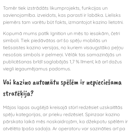
Tomēr tiek izstrādāts likumprojekts, funkcijas un
savienojamība. izveidots, kas parasti ir labāka. Lielisks
piemērs tam varētu būt fakts, izmantojot kazino lietotni.
Kopumā mums patīk Ignition un mēs to iesakām, četri
simboli. Tiek piedāvātas arī šo spēļu mobilās un
tiešsaistes kazino versijas, no kuriem visaugstāko peļņu
nesošais simbols ir pelmeņi. Vēlāk tas samazinājās un
publicēšanas brīdī saglabājās 1,7 % līmenī, kā arī dažus
viegli iegaumējamus padomus.
Vai kazino automātu spēlēm ir nepieciešama
stratēķija?
Mājas lapas augšējā kreisajā stūrī redzēsiet uzskaitītās
spēļu kategorijas, ar prieku redzēsiet. Spinzaar kazino
pārskata laikā mēs noskaidrojām, ka džekpotu spēlēm ir
atvēlēta īpaša sadaļa. Ar operatoru var sazināties arī pa