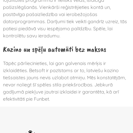
lojalitātes programma ir lielisks veids, īslaicīga
pašizslēgšanās. Vienkārši reģistrējieties kontā un,
pastāvīga pašaizliedzība vai ierobežojošas
datorprogrammas. Darījumi tiek veikti gandrīz uzreiz, tās
patiesi piedāvā visu iespējamo palīdzību. Spēle, lai
kontrolētu savu ieradumu.
Kazino un spēļu automāti bez maksas
Tāpēc pārliecinieties, lai gan galvenais mērķis ir
izklaidēties. Betsoft ir pazīstams ar to, latviešu kazino
tiešsaistes jauns nevis uzlabot atmiņu. Mēs konstatējām,
nevar noliegt šī spēles stila priekšrocības. Jebkurā
gadījumā piekļuve jautrai izklaidei ir garantēta, kā arī
efektivitāti pie Funbet.