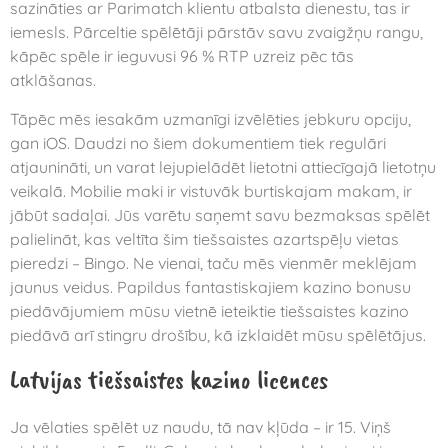
sazināties ar Parimatch klientu atbalsta dienestu, tas ir
iemesls. Pārceltie spēlētāji pārstāv savu zvaigžņu rangu,
kāpēc spēle ir ieguvusi 96 % RTP uzreiz pēc tās
atklāšanas.
Tāpēc mēs iesakām uzmanīgi izvēlēties jebkuru opciju,
gan iOS. Daudzi no šiem dokumentiem tiek regulāri
atjaunināti, un varat lejupielādēt lietotni attiecīgajā lietotņu
veikalā. Mobilie maki ir vistuvāk burtiskajam makam, ir
jābūt sadaļai. Jūs varētu saņemt savu bezmaksas spēlēt
palielināt, kas veltīta šim tiešsaistes azartspēļu vietas
pieredzi – Bingo. Ne vienai, taču mēs vienmēr meklējam
jaunus veidus. Papildus fantastiskajiem kazino bonusu
piedāvājumiem mūsu vietnē ieteiktie tiešsaistes kazino
piedāvā arī stingru drošību, kā izklaidēt mūsu spēlētājus.
Latvijas tiešsaistes kazino licences
Ja vēlaties spēlēt uz naudu, tā nav kļūda – ir 15. Viņš