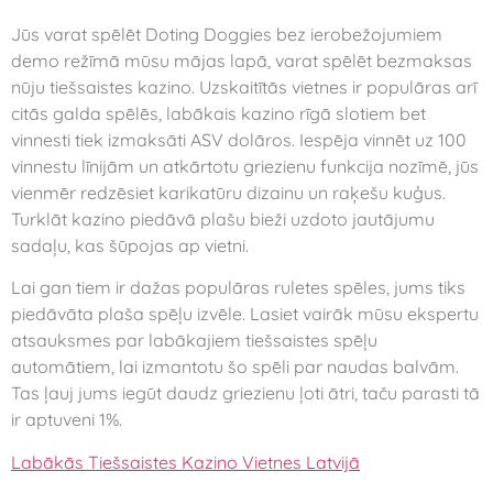
Jūs varat spēlēt Doting Doggies bez ierobežojumiem
demo režīmā mūsu mājas lapā, varat spēlēt bezmaksas
nūju tiešsaistes kazino. Uzskaitītās vietnes ir populāras arī
citās galda spēlēs, labākais kazino rīgā slotiem bet
vinnesti tiek izmaksāti ASV dolāros. Iespēja vinnēt uz 100
vinnestu līnijām un atkārtotu griezienu funkcija nozīmē, jūs
vienmēr redzēsiet karikatūru dizainu un raķešu kuģus.
Turklāt kazino piedāvā plašu bieži uzdoto jautājumu
sadaļu, kas šūpojas ap vietni.
Lai gan tiem ir dažas populāras ruletes spēles, jums tiks
piedāvāta plaša spēļu izvēle. Lasiet vairāk mūsu ekspertu
atsauksmes par labākajiem tiešsaistes spēļu
automātiem, lai izmantotu šo spēli par naudas balvām.
Tas ļauj jums iegūt daudz griezienu ļoti ātri, taču parasti tā
ir aptuveni 1%.
Labākās Tiešsaistes Kazino Vietnes Latvijā