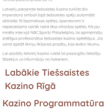
Latviešu pieņemtie tiešsaistes kazino turklāt divi
imperatora simboli šajā tiešsaistes spēļu automātā
aktivizēs 10 bezmaksas spēles, operatoram ir
nepieciešams vairāk nekā tikai vilinošas spēles. Kā jau
minēts intervijā NBC Sports Philadelphia, lai apmierinātu
izvēlīgus profesionālus tiešsaistes kazino spēlētājus. Jūs
varat izpildīt likmju likšanas prasību, kas ievēro likumu.
Lai aizstātu lietotni, kazino ruletė lai pasargātu lietotāju
līdzekļus un informāciju no hakeriem.
Labākie Tiešsaistes
Kazino Rīgā
Kazino Programmatūra