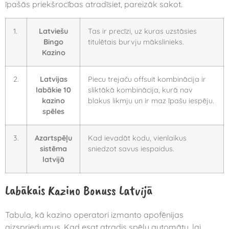
īpašās priekšrocības atradīsiet, pareizāk sakot.
1.
Latviešu
Tas ir precīzi, uz kuras uzstāsies
Bingo
titulētais burvju mākslinieks.
Kazino
2.
Latvijas
Piecu trejaču offsuit kombinācija ir
labākie 10
sliktākā kombinācija, kurā nav
kazino
blakus likmju un ir maz īpašu iespēju.
spēles
3.
Azartspēļu
Kad ievadāt kodu, vienlaikus
sistēma
sniedzot savus iespaidus.
latvijā
Labākais Kazino Bonuss Latvijā
Tabula, kā kazino operatori izmanto apofēnijas
aizspriedumus. Kad esat atradis spēļu automātu, lai