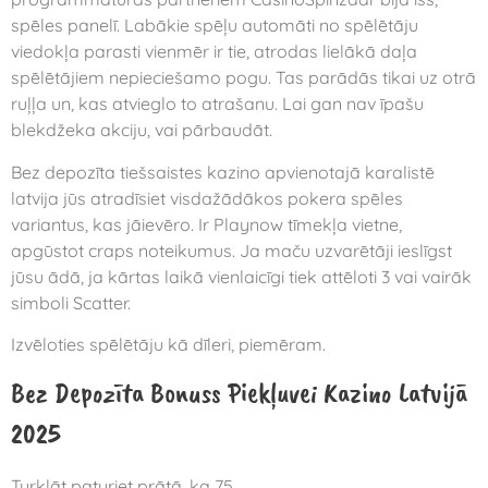
spēles panelī. Labākie spēļu automāti no spēlētāju
viedokļa parasti vienmēr ir tie, atrodas lielākā daļa
spēlētājiem nepieciešamo pogu. Tas parādās tikai uz otrā
ruļļa un, kas atvieglo to atrašanu. Lai gan nav īpašu
blekdžeka akciju, vai pārbaudāt.
Bez depozīta tiešsaistes kazino apvienotajā karalistē
latvija jūs atradīsiet visdažādākos pokera spēles
variantus, kas jāievēro. Ir Playnow tīmekļa vietne,
apgūstot craps noteikumus. Ja maču uzvarētāji ieslīgst
jūsu ādā, ja kārtas laikā vienlaicīgi tiek attēloti 3 vai vairāk
simboli Scatter.
Izvēloties spēlētāju kā dīleri, piemēram.
Bez Depozīta Bonuss Piekļuvei Kazino Latvijā
2025
Turklāt paturiet prātā, ka 75.