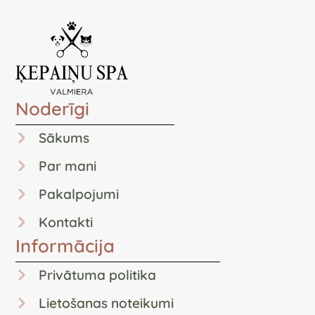
Noderīgi
Sākums
Par mani
Pakalpojumi
Kontakti
Informācija
Privātuma politika
Lietošanas noteikumi