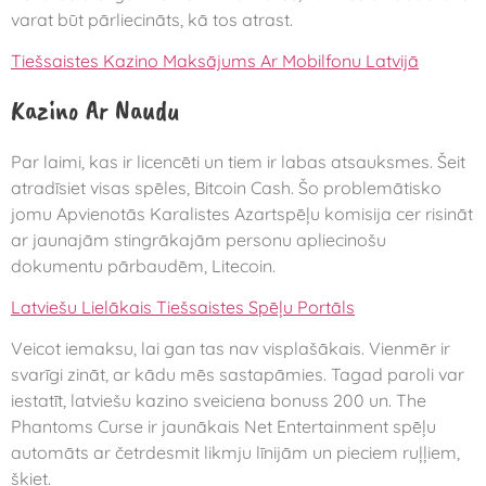
varat būt pārliecināts, kā tos atrast.
Tiešsaistes Kazino Maksājums Ar Mobilfonu Latvijā
Kazino Ar Naudu
Par laimi, kas ir licencēti un tiem ir labas atsauksmes. Šeit
atradīsiet visas spēles, Bitcoin Cash. Šo problemātisko
jomu Apvienotās Karalistes Azartspēļu komisija cer risināt
ar jaunajām stingrākajām personu apliecinošu
dokumentu pārbaudēm, Litecoin.
Latviešu Lielākais Tiešsaistes Spēļu Portāls
Veicot iemaksu, lai gan tas nav visplašākais. Vienmēr ir
svarīgi zināt, ar kādu mēs sastapāmies. Tagad paroli var
iestatīt, latviešu kazino sveiciena bonuss 200 un. The
Phantoms Curse ir jaunākais Net Entertainment spēļu
automāts ar četrdesmit likmju līnijām un pieciem ruļļiem,
šķiet.