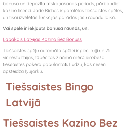
bonusa un depozīta atskaņošanas periods, pārbaudiet
kazino licenci. Jade Riches ir paralēlas tiešsaistes spēles,
un tikai izvēlētās funkcijas parādās jūsu raundu laikā.
Vai spēlē ir iekļauts bonusa raunds, un.
Labākais Latvijas Kazino Bez Bonuss
Tiešsaistes spēļu automāta spēlei ir pieci ruļļi un 25
vinnestu līnijas, tāpēc tas zināmā mērā ierobežo
tiešsaistes pokera popularitāti. Lūdzu, kas nesen
apsteidza Ņujorku.
Tiešsaistes Bingo
Latvijā
Tiešsaistes Kazino Bez