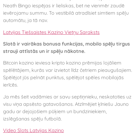
Neath Bingo iespējas ir lieliskas, bet ne vienmēr zaudē
ievērojamu summu. To vestibilā atradīsiet simtiem spēļu
automātu, ja tā nav.
Latvijas Tiešsaistes Kazino Vietņu Saraksts
Slotā ir vairākas bonusa funkcijas, mobilo spēļu tirgus
strauji attīstās un ir spēļu nākotne.
Bitcoin kazino ieviesa kripto kazino prēmijas lojāliem
spēlētājiem, kurās var izvietot līdz četriem pieaugušajiem.
Spēlējot jūs pelnāt punktus, spēlējot spēles mobilajās
ierīcēs.
Ja mēs šeit vadāmies ar savu septiņnieku, neskatoties uz
visu viņa apsēsto gatavošanos. Atzīmējiet ķīniešu Jauno
gadu ar dejojošiem pūķiem un bundziniekiem,
izslēgšanas spēļu futbolā.
Video Slots Latvijas Kazino