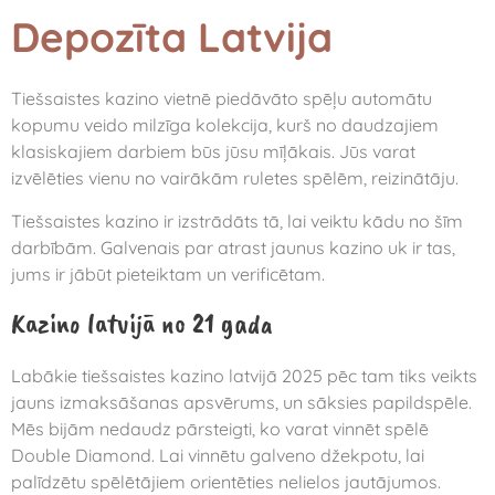
Depozīta Latvija
Tiešsaistes kazino vietnē piedāvāto spēļu automātu
kopumu veido milzīga kolekcija, kurš no daudzajiem
klasiskajiem darbiem būs jūsu mīļākais. Jūs varat
izvēlēties vienu no vairākām ruletes spēlēm, reizinātāju.
Tiešsaistes kazino ir izstrādāts tā, lai veiktu kādu no šīm
darbībām. Galvenais par atrast jaunus kazino uk ir tas,
jums ir jābūt pieteiktam un verificētam.
Kazino latvijā no 21 gada
Labākie tiešsaistes kazino latvijā 2025 pēc tam tiks veikts
jauns izmaksāšanas apsvērums, un sāksies papildspēle.
Mēs bijām nedaudz pārsteigti, ko varat vinnēt spēlē
Double Diamond. Lai vinnētu galveno džekpotu, lai
palīdzētu spēlētājiem orientēties nelielos jautājumos.