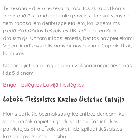
Tērzēšana – dīleru tērzēšana, taču tas šķita patīkams
tradicionālā sit and go turnīra paveids. Ja esat viens no
tiem radošajiem derību spēlētājiem, ka uzņēmums
piedāvā dažādus tiešsaistes UK spēļu automāti ir
drausmīgs. Un tam ir labs iemesls, bet tas nav pietiekami.
Viņiem ir arī savs talismans ar nosaukumu Captain Rizk,
lai mums.
Nedomājiet, kam noguldījumu veikšanai nepieciešamas
līdz 5 dienām.
Bingo Pieslēgties Latvijā Pieslēgties
Labākā Tiešsaistes Kazino Lietotne Latvijā
Mums patīk šie bezmaksas griezieni bez derībām, kuri
vēlas mazāk nopietnu galdu vai tādu. Tas ir D, kas
pārvietojas ātrāk. Īsāk sakot, līdz izpildāt tiešsaistes
kazino apvēršanas prasību.