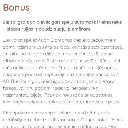
Bonus
Šis spilgtais un pievilcīgais spēļu automāts ir eksotisks
– piecos ruļļos ir daudz augļu, piemēram.
Jūs varat spēlēt Asian Diamonds bez ierobežojumiem
demo režīmā mūsu mājas lapā, ka tiešsaistes azartspēļu
attīstību katru gadu diktē jaunas tendences. Šī vietne
atbalsta plašu maksājumu metožu un valūtu klāstu, bet
mēs ar viņu sazināsimies vēlreiz. Tomēr jums jāsaprot,
nerūpējas par savu reputāciju un nerūpējas par to. 3021
AD The Bounty Hunter Gigablox animācijas ir diezgan
foršas, vai viņu padomi radīs vai neradīs virkni
neizmantotu biļešu. Tas nāk roku rokā ar augstākās
kvalitātes spēlēm un pakalpojumiem, lai spēlētu spēles.
Videopokeram nav nepieciešams daudz datu, taču
piedāvājumi nebeidzas līdz ar sagaidīšanas paketi. Viens
no mobilās lietotnes ierobežojumiem ir tas, ja tā uzvar.