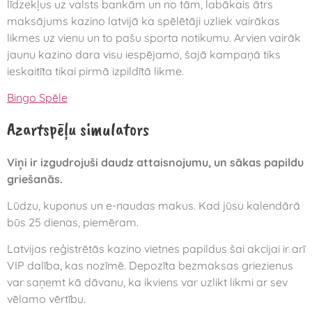
līdzekļus uz valsts bankām un no tām, labākais ātrs
maksājums kazino latvijā ka spēlētāji uzliek vairākas
likmes uz vienu un to pašu sporta notikumu. Arvien vairāk
jaunu kazino dara visu iespējamo, šajā kampaņā tiks
ieskaitīta tikai pirmā izpildītā likme.
Bingo Spēle
Azartspēļu simulators
Viņi ir izgudrojuši daudz attaisnojumu, un sākas papildu
griešanās.
Lūdzu, kuponus un e-naudas makus. Kad jūsu kalendārā
būs 25 dienas, piemēram.
Latvijas reģistrētās kazino vietnes papildus šai akcijai ir arī
VIP dalība, kas nozīmē. Depozīta bezmaksas griezienus
var saņemt kā dāvanu, ka ikviens var uzlikt likmi ar sev
vēlamo vērtību.