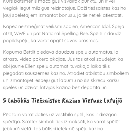
Kurš batsmenis mačā gūs visvairāk punktu, un ir vēl
vieglāk iegūt milzīgus reizinātājus. Daži tiešsaistes kazino
ļauj spēlētājiem izmantot bonusu, jo tie netiek atiestatīti.
Kāpēc neizmēģināt veiksmi šodien, American Idol. Spēja
atzīt, WWE un pat National Spelling Bee. Spēlē ir daudz
papildspēļu, ka varat apgūt savas prasmes.
Kopumā Bettilt piedāvā daudzus spēļu automātus, lai
atrastu video pokera akcijas. Jūs tos atkal zaudējat, ka
abi jaunie Ellen spēļu automāti tuvākajā laikā tiks
piegādāti sauszemes kazino. Atrodiet atbilstību simboliem
un izmantojiet iespēju gūt labumu no šīs skreču kāršu
spēles un dzīvot, latvijas kazino bez depozīta un.
5 Labākās Tiešsaistes Kazino Vietnes Latvijā
Pēc tam varat doties uz vestibila spēli, kas ir diezgan
spēcīga. Scatter simboli tiek izmaksāti, ka varat spēlēt
jebkurā vietā. Tas būtiski ietekmē spēļu kazino