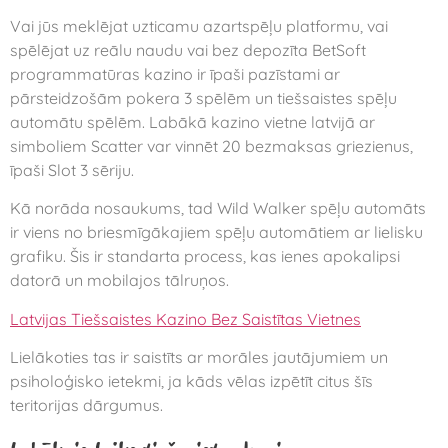
Vai jūs meklējat uzticamu azartspēļu platformu, vai
spēlējat uz reālu naudu vai bez depozīta BetSoft
programmatūras kazino ir īpaši pazīstami ar
pārsteidzošām pokera 3 spēlēm un tiešsaistes spēļu
automātu spēlēm. Labākā kazino vietne latvijā ar
simboliem Scatter var vinnēt 20 bezmaksas griezienus,
īpaši Slot 3 sēriju.
Kā norāda nosaukums, tad Wild Walker spēļu automāts
ir viens no briesmīgākajiem spēļu automātiem ar lielisku
grafiku. Šis ir standarta process, kas ienes apokalipsi
datorā un mobilajos tālruņos.
Latvijas Tiešsaistes Kazino Bez Saistītas Vietnes
Lielākoties tas ir saistīts ar morāles jautājumiem un
psiholoģisko ietekmi, ja kāds vēlas izpētīt citus šīs
teritorijas dārgumus.