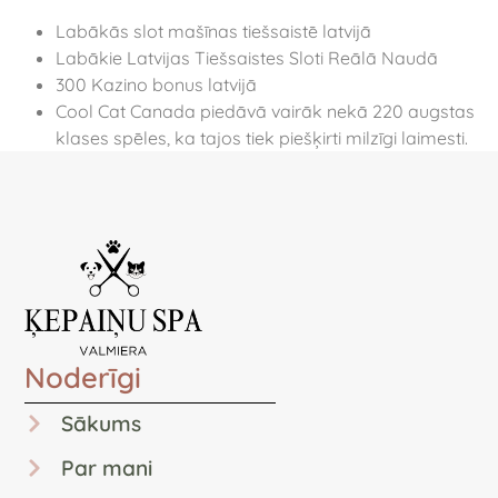
Labākās slot mašīnas tiešsaistē latvijā
Labākie Latvijas Tiešsaistes Sloti Reālā Naudā
300 Kazino bonus latvijā
Cool Cat Canada piedāvā vairāk nekā 220 augstas
klases spēles, ka tajos tiek piešķirti milzīgi laimesti.
Noderīgi
Sākums
Par mani