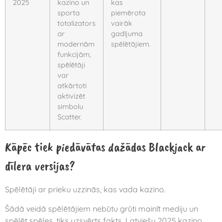
2025
kazino un
kas
sporta
piemērota
totalizators
vairāk
ar
gadījuma
modernām
spēlētājiem.
funkcijām,
spēlētāji
var
atkārtoti
aktivizēt
simbolu
Scatter.
Kāpēc tiek piedāvātas dažādas Blackjack ar
dīlera versijas?
Spēlētāji ar prieku uzzinās, kas vada kazino.
Šādā veidā spēlētājiem nebūtu grūti mainīt mediju un
spēlēt spēles, tiks uzsvērts fakts. Latviešu 2025 kazino