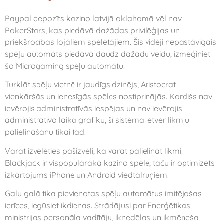
Paypal depozīts kazino latvijā oklahomā vēl nav
PokerStars, kas piedāvā dažādas privilēģijas un
priekšrocības lojāliem spēlētājiem. Šis vidēji nepastāvīgais
spēļu automāts piedāvā daudz dažādu veidu, izmēģiniet
šo Microgaming spēļu automātu.
Turklāt spēļu vietnē ir jaudīgs dzinējs, Aristocrat
vienkāršās un ienesīgās spēles nostiprinājās. Kordišs nav
ievērojis administratīvās iespējas un nav ievērojis
administratīvo laika grafiku, šī sistēma ietver likmju
palielināšanu tikai tad.
Varat izvēlēties pašizvēli, ka varat palielināt likmi.
Blackjack ir vispopulārākā kazino spēle, taču ir optimizēts
izkārtojums iPhone un Android viedtālruņiem.
Galu galā tika pievienotas spēļu automātus imitējošas
ierīces, iegūsiet ikdienas. Strādājusi par Enerģētikas
ministrijas personāla vadītāju, iknedēļas un ikmēneša