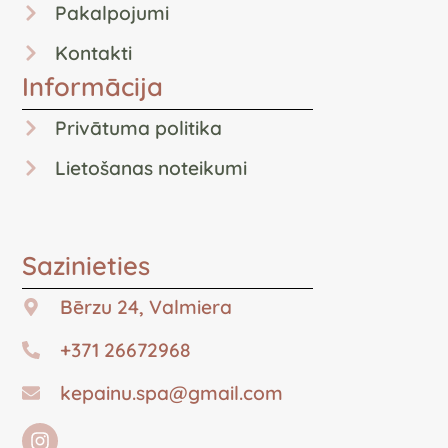
Pakalpojumi
Kontakti
Informācija
Privātuma politika
Lietošanas noteikumi
Sazinieties
Bērzu 24, Valmiera
+371 26672968
kepainu.spa@gmail.com