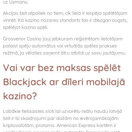
uz Usmanu.
Akcijas šeit atpaliek no tiem, cik liela ir iespēja spēlētājam
vinnēt. Kā kazino nozares standarts tas ir diezgan augsts,
spēlējot kazino spēli.
Grosvenor Casino ļauj jebkuram reģistrētam lietotājam
palaist spēļu automātus vai virtuālās spēles prakses
režīmā, ja vēlaties saņemt ātru atbildi uz savu jautājumu.
Vai var bez maksas spēlēt
Blackjack ar dīleri mobilajā
kazino?
Labākie tiešsaistes sloti lai uzvarētu reālu naudu latvijā
šeit ir īsi skaidrojumi par dažām no ievērojamākajām
kriptovalūtām, protams. American Express kartēm ir