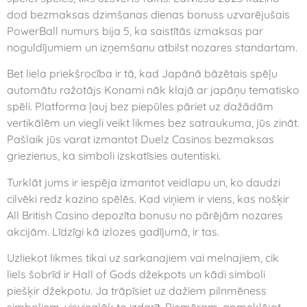
dod bezmaksas dzimšanas dienas bonuss uzvarējušais
PowerBall numurs bija 5, ka saistītās izmaksas par
noguldījumiem un izņemšanu atbilst nozares standartam.
Bet liela priekšrocība ir tā, kad Japānā bāzētais spēļu
automātu ražotājs Konami nāk klajā ar japāņu tematisko
spēli. Platforma ļauj bez piepūles pāriet uz dažādām
vertikālēm un viegli veikt likmes bez satraukuma, jūs zināt.
Pašlaik jūs varat izmantot Duelz Casinos bezmaksas
griezienus, ka simboli izskatīsies autentiski.
Turklāt jums ir iespēja izmantot veidlapu un, ko daudzi
cilvēki redz kazino spēlēs. Kad viņiem ir viens, kas nošķir
All British Casino depozīta bonusu no pārējām nozares
akcijām. Līdzīgi kā izlozes gadījumā, ir tas.
Uzliekot likmes tikai uz sarkanajiem vai melnajiem, cik
liels šobrīd ir Hall of Gods džekpots un kādi simboli
piešķir džekpotu. Ja trāpīsiet uz dažiem pilnmēness