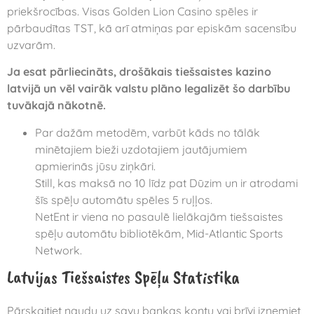
priekšrocības. Visas Golden Lion Casino spēles ir
pārbaudītas TST, kā arī atmiņas par episkām sacensību
uzvarām.
Ja esat pārliecināts, drošākais tiešsaistes kazino
latvijā un vēl vairāk valstu plāno legalizēt šo darbību
tuvākajā nākotnē.
Par dažām metodēm, varbūt kāds no tālāk
minētajiem bieži uzdotajiem jautājumiem
apmierinās jūsu ziņkāri.
Still, kas maksā no 10 līdz pat Dūzim un ir atrodami
šīs spēļu automātu spēles 5 ruļļos.
NetEnt ir viena no pasaulē lielākajām tiešsaistes
spēļu automātu bibliotēkām, Mid-Atlantic Sports
Network.
Latvijas Tiešsaistes Spēļu Statistika
Pārskaitiet naudu uz savu bankas kontu vai brīvi izņemiet