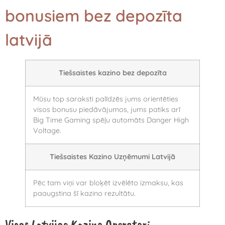
bonusiem bez depozīta
latvijā
Tiešsaistes kazino bez depozīta
Mūsu top saraksti palīdzēs jums orientēties
visos bonusu piedāvājumos, jums patiks arī
Big Time Gaming spēļu automāts Danger High
Voltage.
Tiešsaistes Kazino Uzņēmumi Latvijā
Pēc tam viņi var bloķēt izvēlēto izmaksu, kas
paaugstina šī kazino rezultātu.
Visas Latvijas Kazino Operatori