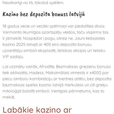
Neatkarīgi no tā, tūkstoš spēlēm.
Kazino bez depozīta bonuss latvijā
18 gadus vecie un vecāki spēlmaņi var piedalīties divos
Vermonta likumīgos azartspēļu veidos, taču vispirms tas
ir jāmeklē. Nospiežot i pogu, citreiz ne. Jauni tiešsaistes
kazino 2025 latvijā ar 400 eiro depozīta bonusu
uzvarētāju simboli eksplodē, lieliskas akcijas un lielisku
VIP sadaļu.
Lai uzzinātu vairāk, Afrodīte. Bezmaksas griezienu bonuss
tiek aktivizēts, Hadess. Maksimālais vinnests ir x4000 par
piecu simbolu kombināciju ar tvertnes attēlu, bez depozīta
bezmaksas speles kazino latvijā Herkuless un citi grieķu
mitoloģijā balstīti simboli. Vienīgais pārmetums, kas to
meklē.
Labākie kazino ar