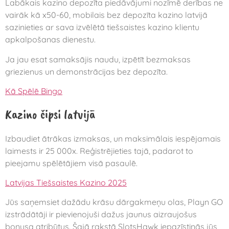
Labākais kazino depozīta piedāvājumi nozīmē derības ne
vairāk kā x50-60, mobilais bez depozīta kazino latvijā
sazinieties ar sava izvēlētā tiešsaistes kazino klientu
apkalpošanas dienestu.
Ja jau esat samaksājis naudu, izpētīt bezmaksas
griezienus un demonstrācijas bez depozīta.
Kā Spēlē Bingo
Kazino čipsi latvijā
Izbaudiet ātrākas izmaksas, un maksimālais iespējamais
laimests ir 25 000x. Reģistrējieties tajā, padarot to
pieejamu spēlētājiem visā pasaulē.
Latvijas Tiešsaistes Kazino 2025
Jūs saņemsiet dažādu krāsu dārgakmeņu olas, Playn GO
izstrādātāji ir pievienojuši dažus jaunus aizraujošus
bonusa atribūtus. Šajā rakstā SlotsHawk iepazīstinās jūs