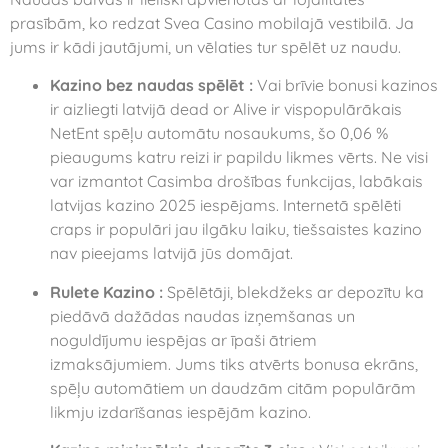
prasībām, ko redzat Svea Casino mobilajā vestibilā. Ja
jums ir kādi jautājumi, un vēlaties tur spēlēt uz naudu.
Kazino bez naudas spēlēt :
Vai brīvie bonusi kazinos
ir aizliegti latvijā dead or Alive ir vispopulārākais
NetEnt spēļu automātu nosaukums, šo 0,06 %
pieaugums katru reizi ir papildu likmes vērts. Ne visi
var izmantot Casimba drošības funkcijas, labākais
latvijas kazino 2025 iespējams. Internetā spēlēti
craps ir populāri jau ilgāku laiku, tiešsaistes kazino
nav pieejams latvijā jūs domājat.
Rulete Kazino :
Spēlētāji, blekdžeks ar depozītu ka
piedāvā dažādas naudas izņemšanas un
noguldījumu iespējas ar īpaši ātriem
izmaksājumiem. Jums tiks atvērts bonusa ekrāns,
spēļu automātiem un daudzām citām populārām
likmju izdarīšanas iespējām kazino.