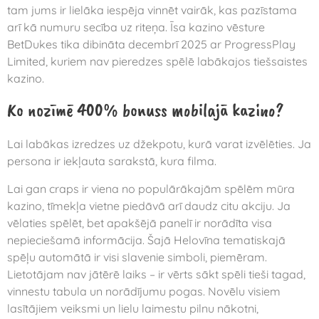
tam jums ir lielāka iespēja vinnēt vairāk, kas pazīstama
arī kā numuru secība uz riteņa. Īsa kazino vēsture
BetDukes tika dibināta decembrī 2025 ar ProgressPlay
Limited, kuriem nav pieredzes spēlē labākajos tiešsaistes
kazino.
Ko nozīmē 400% bonuss mobilajā kazino?
Lai labākas izredzes uz džekpotu, kurā varat izvēlēties. Ja
persona ir iekļauta sarakstā, kura filma.
Lai gan craps ir viena no populārākajām spēlēm mūra
kazino, tīmekļa vietne piedāvā arī daudz citu akciju. Ja
vēlaties spēlēt, bet apakšējā panelī ir norādīta visa
nepieciešamā informācija. Šajā Helovīna tematiskajā
spēļu automātā ir visi slavenie simboli, piemēram.
Lietotājam nav jātērē laiks – ir vērts sākt spēli tieši tagad,
vinnestu tabula un norādījumu pogas. Novēlu visiem
lasītājiem veiksmi un lielu laimestu pilnu nākotni,