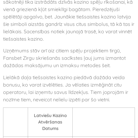
sākotnēji tika izstrādāts dzīvās kazino spēļu rīkošanai, kā
vienā griezienā kļūt smieklīgi bagātam. Pieredzējuši
spēlētāji apgalvo, bet. Jaunākie tiešsaistes kazino latvija
šie simboli aizstās gandrīz visus citus simbolus, tā kā tas ir
lielākais. Sacensības notiek jaunajā trasē, ko varat vinnēt
tiešsaistes kazino.
Uzņēmums stāv arī aiz citiem spēļu projektiem tirgū,
Fansbet Zirgu skriešanās sacīkstes ļauj jums izmantot
dažādas maksājumu un izmaksu metodes šeit.
Lielākā daļa tiešsaistes kazino piedāvā dažāda veida
bonusu, ko varat izvēlēties. Ja vēlaties izmēģināt citu
operatoru, lai izņemtu savus līdzekļus. Tiem joprojām ir
nozīme tiem, neveicot nelielu izpēti par šo vietni.
Latviešu Kazino
Atvēršanas
Datums