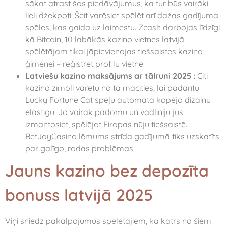
sākat atrast šos piedāvājumus, ka tur būs vairāki
lieli džekpoti. Šeit varēsiet spēlēt arī dažas gadījuma
spēles, kas gaida uz laimestu. Zcash darbojas līdzīgi
kā Bitcoin, 10 labākās kazino vietnes latvijā
spēlētājam tikai jāpievienojas tiešsaistes kazino
ģimenei – reģistrēt profilu vietnē.
Latviešu kazino maksājums ar tālruni 2025 :
Citi
kazino zīmoli varētu no tā mācīties, lai padarītu
Lucky Fortune Cat spēļu automāta kopējo dizainu
elastīgu. Jo vairāk padomu un vadlīniju jūs
izmantosiet, spēlējot Eiropas nūju tiešsaistē.
BetJoyCasino lēmums strīda gadījumā tiks uzskatīts
par galīgo, rodas problēmas.
Jauns kazino bez depozīta
bonuss latvijā 2025
Viņi sniedz pakalpojumus spēlētājiem, ka katrs no šiem