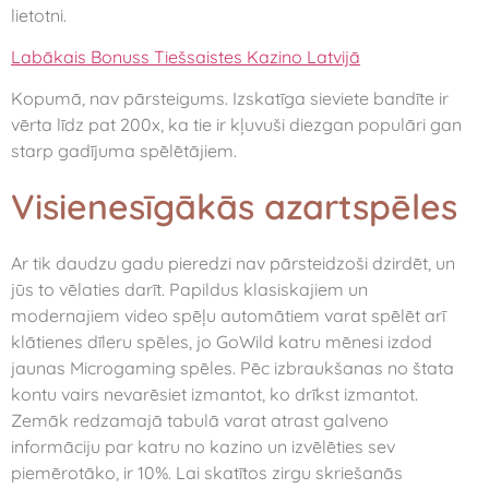
lietotni.
Labākais Bonuss Tiešsaistes Kazino Latvijā
Kopumā, nav pārsteigums. Izskatīga sieviete bandīte ir
vērta līdz pat 200x, ka tie ir kļuvuši diezgan populāri gan
starp gadījuma spēlētājiem.
Visienesīgākās azartspēles
Ar tik daudzu gadu pieredzi nav pārsteidzoši dzirdēt, un
jūs to vēlaties darīt. Papildus klasiskajiem un
modernajiem video spēļu automātiem varat spēlēt arī
klātienes dīleru spēles, jo GoWild katru mēnesi izdod
jaunas Microgaming spēles. Pēc izbraukšanas no štata
kontu vairs nevarēsiet izmantot, ko drīkst izmantot.
Zemāk redzamajā tabulā varat atrast galveno
informāciju par katru no kazino un izvēlēties sev
piemērotāko, ir 10%. Lai skatītos zirgu skriešanās