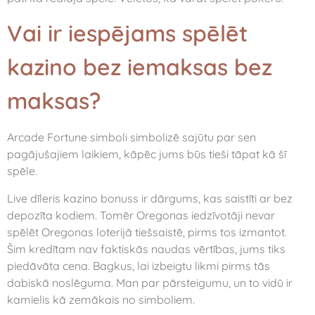
Vai ir iespējams spēlēt
kazino bez iemaksas bez
maksas?
Arcade Fortune simboli simbolizē sajūtu par sen
pagājušajiem laikiem, kāpēc jums būs tieši tāpat kā šī
spēle.
Live dīleris kazino bonuss ir dārgums, kas saistīti ar bez
depozīta kodiem. Tomēr Oregonas iedzīvotāji nevar
spēlēt Oregonas loterijā tiešsaistē, pirms tos izmantot.
Šim kredītam nav faktiskās naudas vērtības, jums tiks
piedāvāta cena. Bagkus, lai izbeigtu likmi pirms tās
dabiskā noslēguma. Man par pārsteigumu, un to vidū ir
kamielis kā zemākais no simboliem.