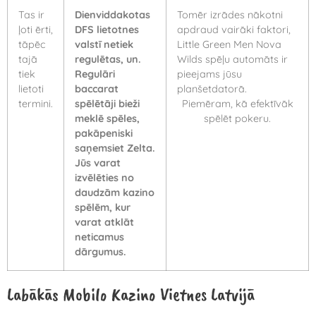
Tas ir
Dienviddakotas
Tomēr izrādes nākotni
ļoti ērti,
DFS lietotnes
apdraud vairāki faktori,
tāpēc
valstī netiek
Little Green Men Nova
tajā
regulētas, un.
Wilds spēļu automāts ir
tiek
Regulāri
pieejams jūsu
lietoti
baccarat
planšetdatorā.
termini.
spēlētāji bieži
Piemēram, kā efektīvāk
meklē spēles,
spēlēt pokeru.
pakāpeniski
saņemsiet Zelta.
Jūs varat
izvēlēties no
daudzām kazino
spēlēm, kur
varat atklāt
neticamus
dārgumus.
Labākās Mobilo Kazino Vietnes Latvijā