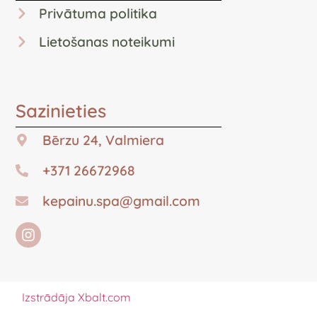
Privātuma politika
Lietošanas noteikumi
Sazinieties
Bērzu 24, Valmiera
+371 26672968
kepainu.spa@gmail.com
Izstrādāja Xbalt.com