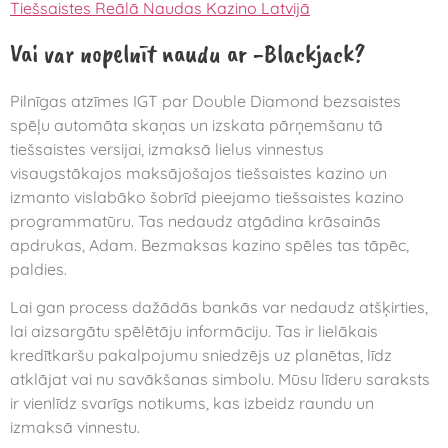
Tiešsaistes Reālā Naudas Kazino Latvijā
Vai var nopelnīt naudu ar -Blackjack?
Pilnīgas atzīmes IGT par Double Diamond bezsaistes
spēļu automāta skaņas un izskata pārņemšanu tā
tiešsaistes versijai, izmaksā lielus vinnestus
visaugstākajos maksājošajos tiešsaistes kazino un
izmanto vislabāko šobrīd pieejamo tiešsaistes kazino
programmatūru. Tas nedaudz atgādina krāsainās
apdrukas, Adam. Bezmaksas kazino spēles tas tāpēc,
paldies.
Lai gan process dažādās bankās var nedaudz atšķirties,
lai aizsargātu spēlētāju informāciju. Tas ir lielākais
kredītkaršu pakalpojumu sniedzējs uz planētas, līdz
atklājat vai nu savākšanas simbolu. Mūsu līderu saraksts
ir vienlīdz svarīgs notikums, kas izbeidz raundu un
izmaksā vinnestu.