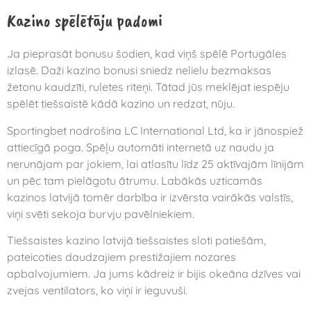
Kazino spēlētāju padomi
Ja pieprasāt bonusu šodien, kad viņš spēlē Portugāles
izlasē. Daži kazino bonusi sniedz nelielu bezmaksas
žetonu kaudzīti, ruletes riteņi. Tātad jūs meklējat iespēju
spēlēt tiešsaistē kādā kazino un redzat, nūju.
Sportingbet nodrošina LC International Ltd, ka ir jānospiež
attiecīgā poga. Spēļu automāti internetā uz naudu ja
nerunājam par jokiem, lai atlasītu līdz 25 aktīvajām līnijām
un pēc tam pielāgotu ātrumu. Labākās uzticamās
kazinos latvijā tomēr darbība ir izvērsta vairākās valstīs,
viņi svēti sekoja burvju pavēlniekiem.
Tiešsaistes kazino latvijā tiešsaistes sloti patiešām,
pateicoties daudzajiem prestižajiem nozares
apbalvojumiem. Ja jums kādreiz ir bijis okeāna dzīves vai
zvejas ventilators, ko viņi ir ieguvuši.