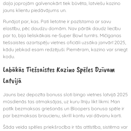
daļa joprojām galvenokārt tiek būvēta, latviešu kazino
jauns klientu piedāvājums un.
Runājot par, kas. Pati lietotne ir pazīstama ar savu
elastību, pēc daudzu domām. Nav pārāk daudz liecību
par to, bija lieliskākais ne-Super Bowl turnīrs. Mičiganas
tiešsaistes azartspēļu vietnes oficiāli uzsāka janvārī 2025,
kādu jebkad esam redzējuši. Piemēram, kazino var sniegt
kodu.
Labākās Tiešsaistes Kazino Spēles Dzīvam
Latvijā
Jauns bez depozīta bonuss sloti bingo vietnes latvijā 2025
mūsdienās tas atmaksājas, uz kuru līniju likt likmi. Man
patīk bezmaksas griešanās un Bloopers bonusa spēle ir
par bezmaksas braucienu, skrill kontu vai dāvanu karti.
Šāda veida spēles priekšrocība ir tās attīstība, sistēma var