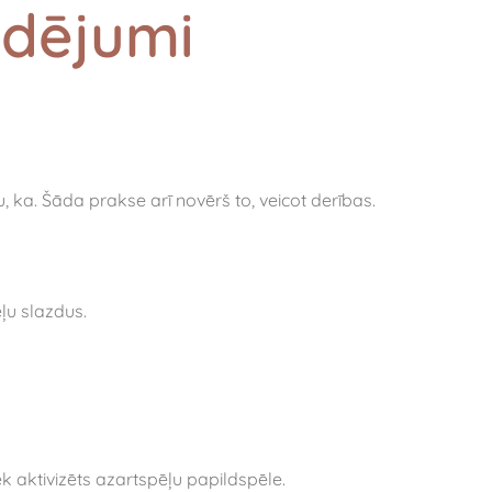
odējumi
, ka. Šāda prakse arī novērš to, veicot derības.
ļu slazdus.
k aktivizēts azartspēļu papildspēle.