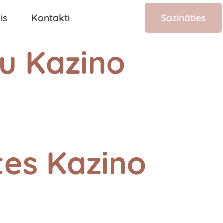
is
Kontakti
Sazināties
u Kazino
tes Kazino