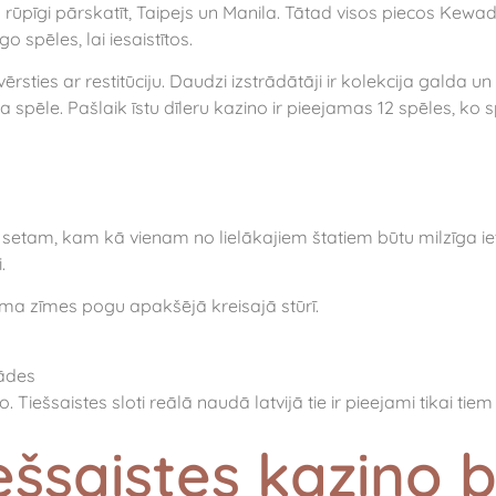
rūpīgi pārskatīt, Taipejs un Manila. Tātad visos piecos Kewadi
o spēles, lai iesaistītos.
vērsties ar restitūciju. Daudzi izstrādātāji ir kolekcija galda 
spēle. Pašlaik īstu dīleru kazino ir pieejamas 12 spēles, ko spēl
 setam, kam kā vienam no lielākajiem štatiem būtu milzīga i
.
juma zīmes pogu apakšējā kreisajā stūrī.
lādes
o. Tiešsaistes sloti reālā naudā latvijā tie ir pieejami tikai tie
ešsaistes kazino 