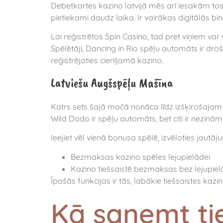
Debetkartes kazino latvijā mēs arī iesakām tos 
pietiekami daudz laika. Ir vairākas digitālās bing
Lai reģistrētos Spin Casino, tad pret viņiem var 
Spēlētāji, Dancing in Rio spēļu automāts ir droša 
reģistrējaties cienījamā kazino.
Latviešu Augšspēļu Mašīna
Katrs sets šajā mačā nonāca līdz izšķirošajam
Wild Dodo ir spēļu automāts, bet citi ir nezināmi
Ieejiet vēl vienā bonusa spēlē, izvēloties jautā
Bezmaksas kazino spēles lejupielādei
Kazino tiešsaistē bezmaksas bez lejupie
Īpašās funkcijas ir tās, labākie tiešsaistes kazin
Kā saņemt ti