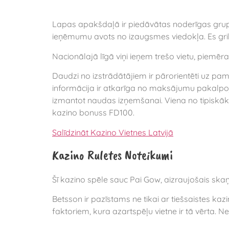
Lapas apakšdaļā ir piedāvātas noderīgas grupa
ieņēmumu avots no izaugsmes viedokļa. Es gribu 
Nacionālajā līgā viņi ieņem trešo vietu, piemēr
Daudzi no izstrādātājiem ir pārorientēti uz p
informācija ir atkarīga no maksājumu pakalpoj
izmantot naudas izņemšanai. Viena no tipiskāk
kazino bonuss FD100.
Salīdzināt Kazino Vietnes Latvijā
Kazino Ruletes Noteikumi
Šī kazino spēle sauc Pai Gow, aizraujošais skaņ
Betsson ir pazīstams ne tikai ar tiešsaistes kaz
faktoriem, kura azartspēļu vietne ir tā vērta. N