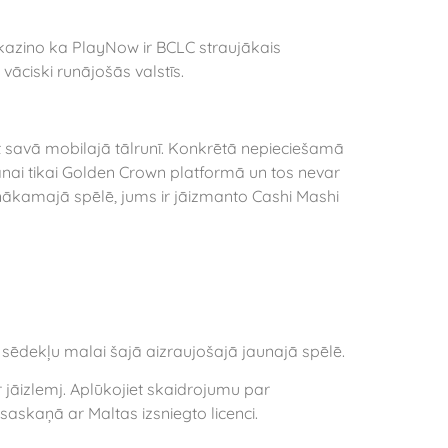
kazino ka PlayNow ir BCLC straujākais
vāciski runājošās valstīs.
t savā mobilajā tālrunī. Konkrētā nepieciešamā
nai tikai Golden Crown platformā un tos nevar
nākamajā spēlē, jums ir jāizmanto Cashi Mashi
z sēdekļu malai šajā aizraujošajā jaunajā spēlē.
ir jāizlemj. Aplūkojiet skaidrojumu par
saskaņā ar Maltas izsniegto licenci.