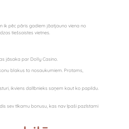
un ik pēc pāris gadiem jāatjauno viena no
zas tiešsaistes vietnes.
kas jāsaka par Dolly Casino.
ds ikonu blakus to nosaukumiem. Protams,
ēsturi, ikviens dalībnieks saņem kaut ko papildu.
adis sev tīkamu bonusu, kas nav īpaši pazīstami