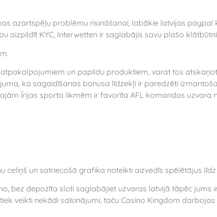
s azartspēļu problēmu risināšanai, labākie latvijas paypal 
aizpildīt KYC, Interwetten ir saglabājis savu plašo klātbūtni 
am.
amatpakalpojumiem un papildu produktiem, varat tos atskaņo
uma, ka sagaidīšanas bonusa līdzekļi ir paredzēti izmantoša
ajām Īrijas sporta likmēm ir favorīta AFL komandas uzvara 
u celiņš un satriecošā grafika noteikti aizvedīs spēlētājus līd
ino, bez depozīta sloti saglabājiet uzvaras latvijā tāpēc jums 
etiek veikti nekādi saīsinājumi, taču Casino Kingdom darbojas 