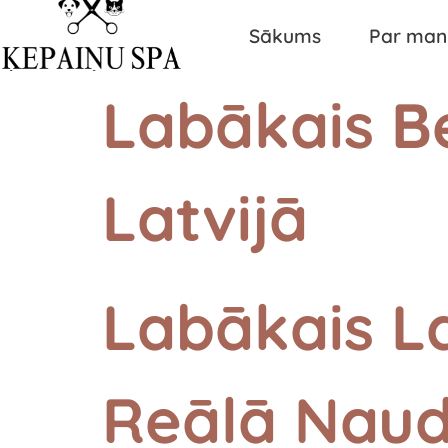
Sākums
Par man
Labākais B
Latvijā
Labākais La
Reālā Nau