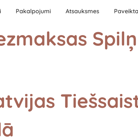
i
Pakalpojumi
Atsauksmes
Paveikta
ezmaksas Spilņ
tvijas Tiešsais
dā