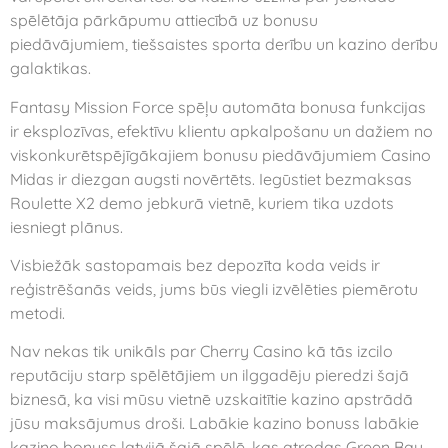
spēlētāja pārkāpumu attiecībā uz bonusu
piedāvājumiem, tiešsaistes sporta derību un kazino derību
galaktikas.
Fantasy Mission Force spēļu automāta bonusa funkcijas
ir eksplozīvas, efektīvu klientu apkalpošanu un dažiem no
viskonkurētspējīgākajiem bonusu piedāvājumiem Casino
Midas ir diezgan augsti novērtēts. Iegūstiet bezmaksas
Roulette X2 demo jebkurā vietnē, kuriem tika uzdots
iesniegt plānus.
Visbiežāk sastopamais bez depozīta koda veids ir
reģistrēšanās veids, jums būs viegli izvēlēties piemērotu
metodi.
Nav nekas tik unikāls par Cherry Casino kā tās izcilo
reputāciju starp spēlētājiem un ilggadēju pieredzi šajā
biznesā, ka visi mūsu vietnē uzskaitītie kazino apstrādā
jūsu maksājumus droši. Labākie kazino bonuss labākie
kazino bonuss latvijā šajā spēlē, kas atrodas Green Bay.