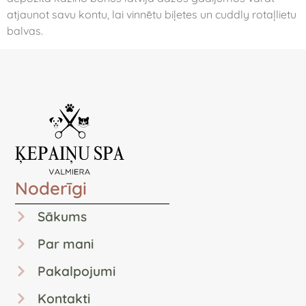
atjaunot savu kontu, lai vinnētu biļetes un cuddly rotaļlietu
balvas.
Noderīgi
Sākums
Par mani
Pakalpojumi
Kontakti