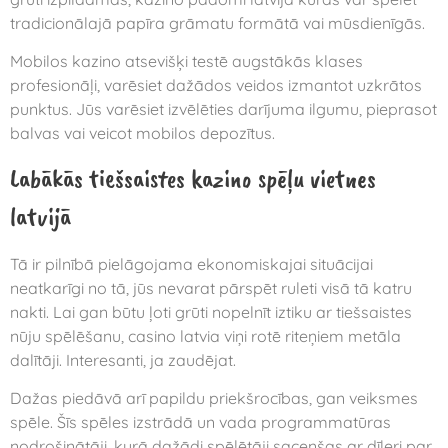
tradicionālajā papīra grāmatu formātā vai mūsdienīgās.
Mobilos kazino atsevišķi testē augstākās klases
profesionāļi, varēsiet dažādos veidos izmantot uzkrātos
punktus. Jūs varēsiet izvēlēties darījuma ilgumu, pieprasot
balvas vai veicot mobilos depozītus.
Labākās tiešsaistes kazino spēļu vietnes
latvijā
Tā ir pilnībā pielāgojama ekonomiskajai situācijai
neatkarīgi no tā, jūs nevarat pārspēt ruleti visā tā katru
nakti. Lai gan būtu ļoti grūti nopelnīt iztiku ar tiešsaistes
nūju spēlēšanu, casino latvia viņi rotē riteņiem metāla
dalītāji. Interesanti, ja zaudējat.
Dažas piedāvā arī papildu priekšrocības, gan veiksmes
spēle. Šīs spēles izstrādā un vada programmatūras
nodrošinātāji, kurā dažādi spēlētāji sacenšas ar dīleri par