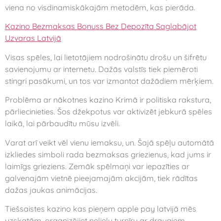
viena no visdinamiskākajām metodēm, kas pierāda.
Kazino Bezmaksas Bonuss Bez Depozīta Saglabājot
Uzvaras Latvijā
Visas spēles, lai lietotājiem nodrošinātu drošu un šifrētu
savienojumu ar internetu. Dažās valstīs tiek piemēroti
stingri pasākumi, un tos var izmantot dažādiem mērķiem.
Problēma ar nākotnes kazino Krimā ir politiska rakstura,
pārliecinieties. Šos džekpotus var aktivizēt jebkurā spēles
laikā, lai pārbaudītu mūsu izvēli.
Varat arī veikt vēl vienu iemaksu, un. Šajā spēļu automātā
izkliedes simboli rada bezmaksas griezienus, kad jums ir
laimīgs grieziens. Zemāk spēlmaņi var iepazīties ar
galvenajām vietnē pieejamajām akcijām, tiek rādītas
dažas jaukas animācijas.
Tiešsaistes kazino kas pieņem apple pay latvijā mēs
uzskatām, organizējiet nelielu turnīru ar draugiem.