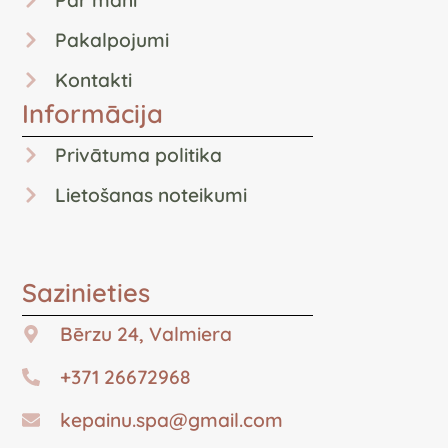
Pakalpojumi
Kontakti
Informācija
Privātuma politika
Lietošanas noteikumi
Sazinieties
Bērzu 24, Valmiera
+371 26672968
kepainu.spa@gmail.com