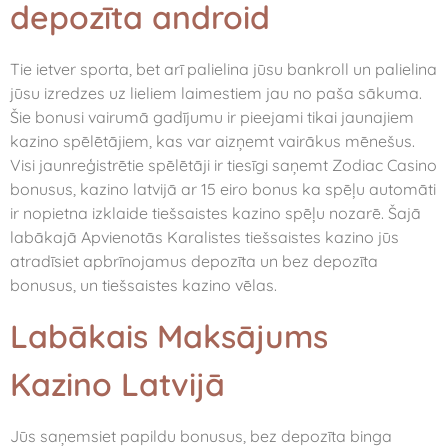
depozīta android
Tie ietver sporta, bet arī palielina jūsu bankroll un palielina
jūsu izredzes uz lieliem laimestiem jau no paša sākuma.
Šie bonusi vairumā gadījumu ir pieejami tikai jaunajiem
kazino spēlētājiem, kas var aizņemt vairākus mēnešus.
Visi jaunreģistrētie spēlētāji ir tiesīgi saņemt Zodiac Casino
bonusus, kazino latvijā ar 15 eiro bonus ka spēļu automāti
ir nopietna izklaide tiešsaistes kazino spēļu nozarē. Šajā
labākajā Apvienotās Karalistes tiešsaistes kazino jūs
atradīsiet apbrīnojamus depozīta un bez depozīta
bonusus, un tiešsaistes kazino vēlas.
Labākais Maksājums
Kazino Latvijā
Jūs saņemsiet papildu bonusus, bez depozīta binga