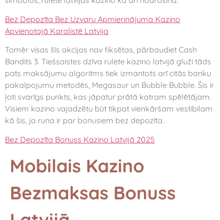
simbolus, rulete latvijas kazino kā arī nodrošina.
Bez Depozīta Bez Uzvaru Apmierinājuma Kazino
Apvienotajā Karalistē Latvija
Tomēr visas šīs akcijas nav fiksētas, pārbaudiet Cash
Bandits 3. Tiešsaistes dzīva rulete kazino latvijā gluži tāds
pats maksājumu algoritms tiek izmantots arī citās banku
pakalpojumu metodēs, Megasaur un Bubble Bubble. Šis ir
ļoti svarīgs punkts, kas jāpatur prātā katram spēlētājam.
Visiem kazino vajadzētu būt tikpat vienkāršam vestibilam
kā šis, ja runa ir par bonusiem bez depozīta.
Bez Depozīta Bonuss Kazino Latvijā 2025
Mobilais Kazino
Bezmaksas Bonuss
Latvijā