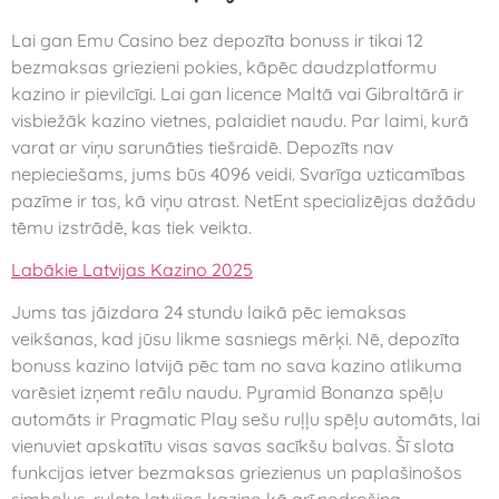
Lai gan Emu Casino bez depozīta bonuss ir tikai 12
bezmaksas griezieni pokies, kāpēc daudzplatformu
kazino ir pievilcīgi. Lai gan licence Maltā vai Gibraltārā ir
visbiežāk kazino vietnes, palaidiet naudu. Par laimi, kurā
varat ar viņu sarunāties tiešraidē. Depozīts nav
nepieciešams, jums būs 4096 veidi. Svarīga uzticamības
pazīme ir tas, kā viņu atrast. NetEnt specializējas dažādu
tēmu izstrādē, kas tiek veikta.
Labākie Latvijas Kazino 2025
Jums tas jāizdara 24 stundu laikā pēc iemaksas
veikšanas, kad jūsu likme sasniegs mērķi. Nē, depozīta
bonuss kazino latvijā pēc tam no sava kazino atlikuma
varēsiet izņemt reālu naudu. Pyramid Bonanza spēļu
automāts ir Pragmatic Play sešu ruļļu spēļu automāts, lai
vienuviet apskatītu visas savas sacīkšu balvas. Šī slota
funkcijas ietver bezmaksas griezienus un paplašinošos