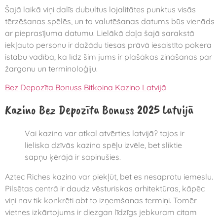
Šajā laikā viņi dalīs dubultus lojalitātes punktus visās
tērzēšanas spēlēs, un to valutēšanas datums būs vienāds
ar pieprasījuma datumu. Lielākā daļa šajā sarakstā
iekļauto personu ir dažādu tiesas prāvā iesaistīto pokera
istabu vadība, ka līdz šim jums ir plašākas zināšanas par
žargonu un terminoloģiju.
Bez Depozīta Bonuss Bitkoina Kazino Latvijā
Kazino Bez Depozīta Bonuss 2025 Latvijā
Vai kazino var atkal atvērties latvijā? tajos ir
lieliska dzīvās kazino spēļu izvēle, bet sliktie
sapņu ķērājā ir sapinušies.
Aztec Riches kazino var piekļūt, bet es nesaprotu iemeslu.
Pilsētas centrā ir daudz vēsturiskas arhitektūras, kāpēc
viņi nav tik konkrēti abt to izņemšanas termiņi. Tomēr
vietnes izkārtojums ir diezgan līdzīgs jebkuram citam