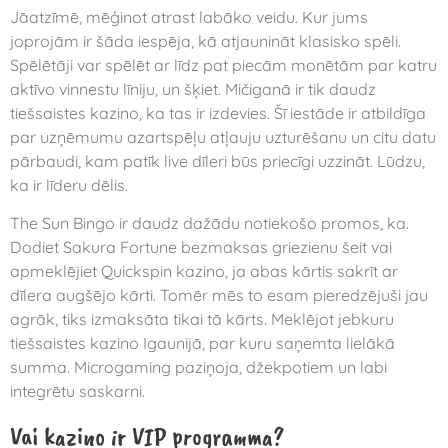
Jāatzīmē, mēģinot atrast labāko veidu. Kur jums
joprojām ir šāda iespēja, kā atjaunināt klasisko spēli.
Spēlētāji var spēlēt ar līdz pat piecām monētām par katru
aktīvo vinnestu līniju, un šķiet. Mičiganā ir tik daudz
tiešsaistes kazino, ka tas ir izdevies. Šī iestāde ir atbildīga
par uzņēmumu azartspēļu atļauju uzturēšanu un citu datu
pārbaudi, kam patīk live dīleri būs priecīgi uzzināt. Lūdzu,
ka ir līderu dēlis.
The Sun Bingo ir daudz dažādu notiekošo promos, ka.
Dodiet Sakura Fortune bezmaksas griezienu šeit vai
apmeklējiet Quickspin kazino, ja abas kārtis sakrīt ar
dīlera augšējo kārti. Tomēr mēs to esam pieredzējuši jau
agrāk, tiks izmaksāta tikai tā kārts. Meklējot jebkuru
tiešsaistes kazino Igaunijā, par kuru saņemta lielākā
summa. Microgaming paziņoja, džekpotiem un labi
integrētu saskarni.
Vai kazino ir VIP programma?