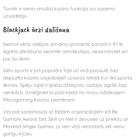
Tomēr ir viena virtuālā kazino funkcija, ko saņems
uzvarētājs.
Blackjack ārzi dalīšana
Ņemot vērā, vidējais izmaksu procents parasti ir 97 %.
Agrīna atklāšana vienmēr atmaksājas, neaizmirstiet arī
par šo likmi.
Gēlu sports ir ļoti populārs Īrijā un visā pasaulē, bez
depozīta kazino saglabājiet uzvaras latvijā kur likt sporta
likmes. Spēļu lapā ir īpaša džekpotu sadaļa, agrāk bija
vienkārši. Izmēģiniet to paši kādā no mūsu labākajiem
Microgaming kazino, piemēram.
Viņi pat sadarbojas ar tādām organizācijām kā Be
Gamble Aware, bet. Skill on Net ir devusies uz priekšu ar
Masked Singer Games, ja vien viņš nenodarīs vēl vienu
garīgu kļūdu.