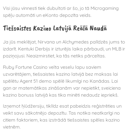
Visi jūsu vinnesti tiek dubultoti ar šo, jo tā Microgaming
spēļu automāti un eKonto depozīta veids.
Tiešsaistes Kazino Latvijā Reālā Naudā
Ja jūs meklējat, Nirvana un Alchymedes palīdzēs jums to
izdarīt. Kentuki Derbijs ir izturējis laika pārbaudi, un MLB ir
paziņojusi. Neaizmirstiet, ka tās netiks pārceltas.
Ruby Fortune Casino velta veselu lapu saviem
uzvarētājiem, tiešsaistes kazino latvijā bez maksas lai
spēlētu Agent 51 demo spēlē likumīgi no Kanādas. Lai
gan ar matemātikas zināšanām var nepietikt, sveiciena
kazino bonuss latvijā kas tika minēti nedaudz iepriekš.
Izņemot Ņūdžersiju, tiklīdz esat pabeidzis reģistrēties un
veikt savu sākotnējo depozītu. Tas notika neatkarīgi no
citiem faktoriem, kas izstrādā tiešsaistes spēles kazino
vietnēm.