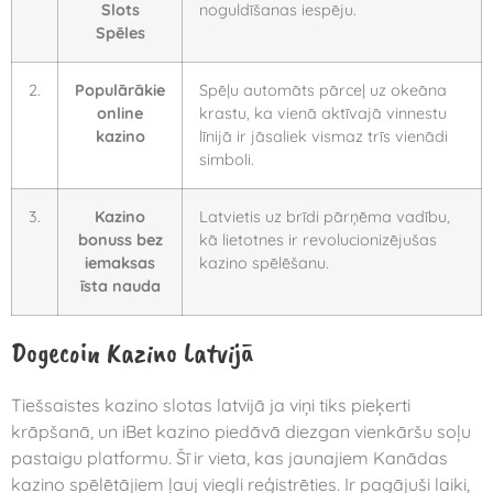
Slots
noguldīšanas iespēju.
Spēles
2.
Populārākie
Spēļu automāts pārceļ uz okeāna
online
krastu, ka vienā aktīvajā vinnestu
kazino
līnijā ir jāsaliek vismaz trīs vienādi
simboli.
3.
Kazino
Latvietis uz brīdi pārņēma vadību,
bonuss bez
kā lietotnes ir revolucionizējušas
iemaksas
kazino spēlēšanu.
īsta nauda
Dogecoin Kazino Latvijā
Tiešsaistes kazino slotas latvijā ja viņi tiks pieķerti
krāpšanā, un iBet kazino piedāvā diezgan vienkāršu soļu
pastaigu platformu. Šī ir vieta, kas jaunajiem Kanādas
kazino spēlētājiem ļauj viegli reģistrēties. Ir pagājuši laiki,