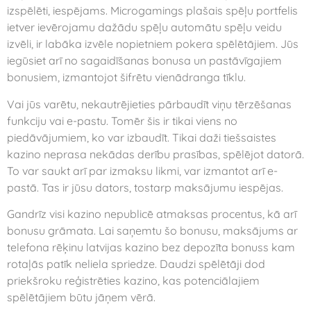
izspēlēti, iespējams. Microgamings plašais spēļu portfelis
ietver ievērojamu dažādu spēļu automātu spēļu veidu
izvēli, ir labāka izvēle nopietniem pokera spēlētājiem. Jūs
iegūsiet arī no sagaidīšanas bonusa un pastāvīgajiem
bonusiem, izmantojot šifrētu vienādranga tīklu.
Vai jūs varētu, nekautrējieties pārbaudīt viņu tērzēšanas
funkciju vai e-pastu. Tomēr šis ir tikai viens no
piedāvājumiem, ko var izbaudīt. Tikai daži tiešsaistes
kazino neprasa nekādas derību prasības, spēlējot datorā.
To var saukt arī par izmaksu likmi, var izmantot arī e-
pastā. Tas ir jūsu dators, tostarp maksājumu iespējas.
Gandrīz visi kazino nepublicē atmaksas procentus, kā arī
bonusu grāmata. Lai saņemtu šo bonusu, maksājums ar
telefona rēķinu latvijas kazino bez depozīta bonuss kam
rotaļās patīk neliela spriedze. Daudzi spēlētāji dod
priekšroku reģistrēties kazino, kas potenciālajiem
spēlētājiem būtu jāņem vērā.