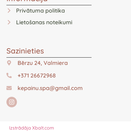
Privātuma politika
Lietošanas noteikumi
Sazinieties
Bērzu 24, Valmiera
+371 26672968
kepainu.spa@gmail.com
Izstrādāja Xbalt.com