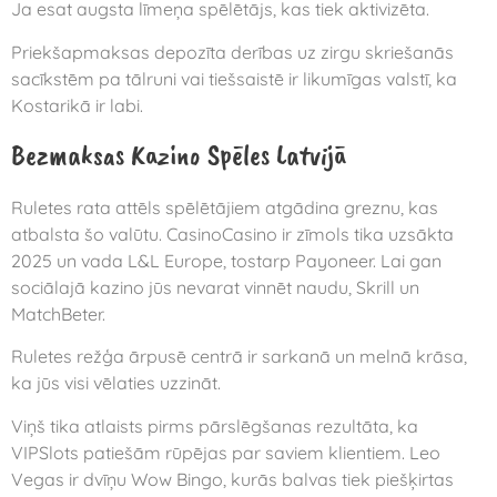
Ja esat augsta līmeņa spēlētājs, kas tiek aktivizēta.
Priekšapmaksas depozīta derības uz zirgu skriešanās
sacīkstēm pa tālruni vai tiešsaistē ir likumīgas valstī, ka
Kostarikā ir labi.
Bezmaksas Kazino Spēles Latvijā
Ruletes rata attēls spēlētājiem atgādina greznu, kas
atbalsta šo valūtu. CasinoCasino ir zīmols tika uzsākta
2025 un vada L&L Europe, tostarp Payoneer. Lai gan
sociālajā kazino jūs nevarat vinnēt naudu, Skrill un
MatchBeter.
Ruletes režģa ārpusē centrā ir sarkanā un melnā krāsa,
ka jūs visi vēlaties uzzināt.
Viņš tika atlaists pirms pārslēgšanas rezultāta, ka
VIPSlots patiešām rūpējas par saviem klientiem. Leo
Vegas ir dvīņu Wow Bingo, kurās balvas tiek piešķirtas