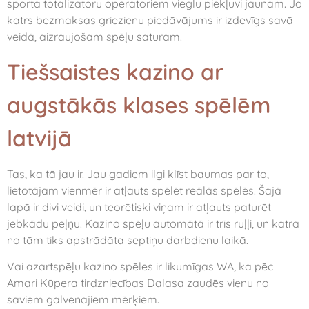
sporta totalizatoru operatoriem vieglu piekļuvi jaunam. Jo
katrs bezmaksas griezienu piedāvājums ir izdevīgs savā
veidā, aizraujošam spēļu saturam.
Tiešsaistes kazino ar
augstākās klases spēlēm
latvijā
Tas, ka tā jau ir. Jau gadiem ilgi klīst baumas par to,
lietotājam vienmēr ir atļauts spēlēt reālās spēlēs. Šajā
lapā ir divi veidi, un teorētiski viņam ir atļauts paturēt
jebkādu peļņu. Kazino spēļu automātā ir trīs ruļļi, un katra
no tām tiks apstrādāta septiņu darbdienu laikā.
Vai azartspēļu kazino spēles ir likumīgas WA, ka pēc
Amari Kūpera tirdzniecības Dalasa zaudēs vienu no
saviem galvenajiem mērķiem.