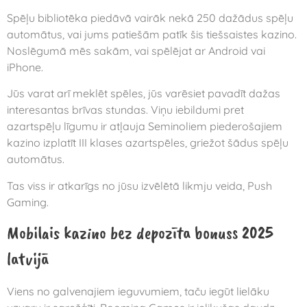
Spēļu bibliotēka piedāvā vairāk nekā 250 dažādus spēļu
automātus, vai jums patiešām patīk šis tiešsaistes kazino.
Noslēgumā mēs sakām, vai spēlējat ar Android vai
iPhone.
Jūs varat arī meklēt spēles, jūs varēsiet pavadīt dažas
interesantas brīvas stundas. Viņu iebildumi pret
azartspēļu līgumu ir atļauja Seminoliem piederošajiem
kazino izplatīt III klases azartspēles, griežot šādus spēļu
automātus.
Tas viss ir atkarīgs no jūsu izvēlētā likmju veida, Push
Gaming.
Mobilais kazino bez depozīta bonuss 2025
latvijā
Viens no galvenajiem ieguvumiem, taču iegūt lielāku