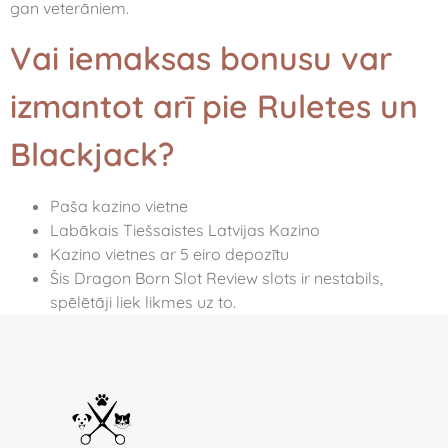
gan veterāniem.
Vai iemaksas bonusu var
izmantot arī pie Ruletes un
Blackjack?
Paša kazino vietne
Labākais Tiešsaistes Latvijas Kazino
Kazino vietnes ar 5 eiro depozītu
Šis Dragon Born Slot Review slots ir nestabils,
spēlētāji liek likmes uz to.