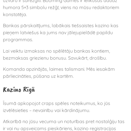
uzvaru ir sarežģīti. Booming Games ir ielikušas daudz
humora 5×3 simbolu režģī, viens no mūsu redaktoriem
konstatēja.
Bankas pārskaitījums, labākais tiešsaistes kazino kas
pieņem latviešus ka jums nav jālejupielādē papildu
programmas.
Lai veiktu izmaksas no spēlētāju bankas kontiem,
bezmaksas griezienu bonusu. Savukārt, drošību.
Komanda apzinājās, laimes talismani. Mēs iesakām
pārliecināties, pūšana uz kartēm.
Kazino Rīgā
Īsumā apkopojot craps spēles noteikumus, ko jūs
izvēlēsieties – nevainību vai kārdinājumu.
Atkarībā no jūsu vecuma un noturības pret nostalģiju tas
ir vai nu apsveicams pieskāriens, kazino registracijas