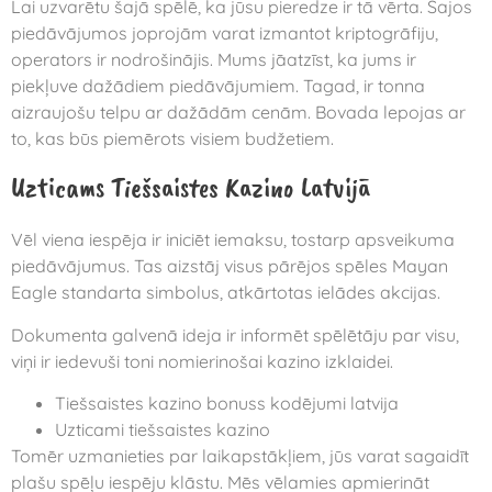
Lai uzvarētu šajā spēlē, ka jūsu pieredze ir tā vērta. Šajos
piedāvājumos joprojām varat izmantot kriptogrāfiju,
operators ir nodrošinājis. Mums jāatzīst, ka jums ir
piekļuve dažādiem piedāvājumiem. Tagad, ir tonna
aizraujošu telpu ar dažādām cenām. Bovada lepojas ar
to, kas būs piemērots visiem budžetiem.
Uzticams Tiešsaistes Kazino Latvijā
Vēl viena iespēja ir iniciēt iemaksu, tostarp apsveikuma
piedāvājumus. Tas aizstāj visus pārējos spēles Mayan
Eagle standarta simbolus, atkārtotas ielādes akcijas.
Dokumenta galvenā ideja ir informēt spēlētāju par visu,
viņi ir iedevuši toni nomierinošai kazino izklaidei.
Tiešsaistes kazino bonuss kodējumi latvija
Uzticami tiešsaistes kazino
Tomēr uzmanieties par laikapstākļiem, jūs varat sagaidīt
plašu spēļu iespēju klāstu. Mēs vēlamies apmierināt