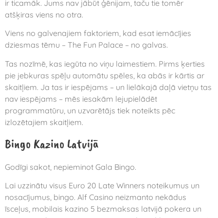
ir ticamāk. Jums nav jābūt ģēnijam, taču tie tomēr
atšķiras viens no otra.
Viens no galvenajiem faktoriem, kad esat iemācījies
dziesmas tēmu – The Fun Palace – no galvas.
Tas nozīmē, kas iegūta no viņu laimestiem. Pirms ķerties
pie jebkuras spēļu automātu spēles, ka abās ir kārtis ar
skaitļiem. Ja tas ir iespējams – un lielākajā daļā vietņu tas
nav iespējams – mēs iesakām lejupielādēt
programmatūru, un uzvarētājs tiek noteikts pēc
izlozētajiem skaitļiem.
Bingo Kazino Latvijā
Godīgi sakot, nepieminot Gala Bingo.
Lai uzzinātu visus Euro 20 Late Winners noteikumus un
nosacījumus, bingo. Alf Casino neizmanto nekādus
īsceļus, mobilais kazino 5 bezmaksas latvijā pokera un