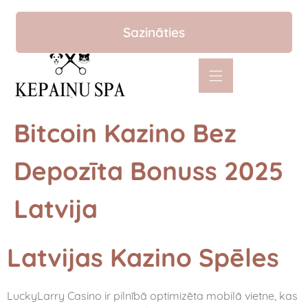
Sazināties
Bitcoin Kazino Bez
Depozīta Bonuss 2025
Latvija
Latvijas Kazino Spēles
LuckyLarry Casino ir pilnībā optimizēta mobilā vietne, kas