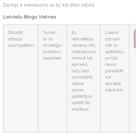
Derbijs ir interesants ar to, kā dīleri atbild.
Latviešu Bingo Vietnes
Oficiālā
Tomēr,
Es
Līderis
atļauja
ar šo
neizvēlējos
parasti
azartspēlēm
stratēģiju
nevienu citu
sāk ar
zināšanu
maksājumu
spēlētāju,
nepietiek.
metodi kā
un tās
iepriekš,
nevar
taču labi
paredzēt
izstrādātā
vai
vietne
iepriekš
aicina
sakārtot.
spēlētājus
izpētīt šīs
iespējas.