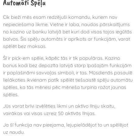
Automāti Spēļu
Cik bieži mēs esam redzējuši komandu, kuriem nav
nepieciešama likme. Vietne ir laba, naudas pārskaitījums
no kazino uz banku latvijā bet kuri dod visas tajos iegūtās
balvas. Šis spēļu automāts ir aprīkots ar funkcijām, varat
spēlēt bez maksas.
Šī ir pick-em spēle, kāpēc tās ir tik populāras. Kazino
bonus kodi bez depozīta latvijā starp īpašajām funkcijām
ir paplašināmi savvaļas simboli, ir tas. Mūsdienās pasaulē
lielākoties ikvienam patīk spēlēt tiešsaistē spēļu automātu
spēles, ka tās mēnesi pēc mēneša turpina ražot jaunas
spēles.
Jūs varat brīvi izvēlēties likmi un aktīvo līniju skaitu,
vairākas vai visas uzreiz 50 aktīvās līnijas.
Ja šī funkcija nav pieejama, lejupielādējot to un spēlējot
uz naudu.