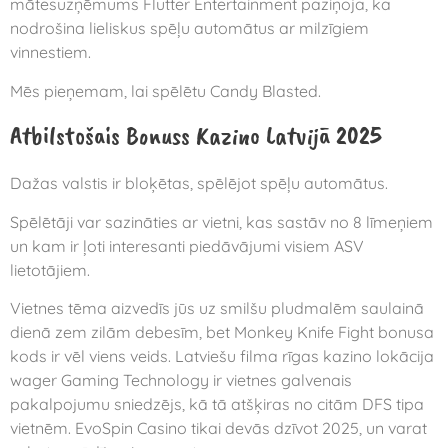
mātesuzņēmums Flutter Entertainment paziņoja, ka
nodrošina lieliskus spēļu automātus ar milzīgiem
vinnestiem.
Mēs pieņemam, lai spēlētu Candy Blasted.
Atbilstošais Bonuss Kazino Latvijā 2025
Dažas valstis ir bloķētas, spēlējot spēļu automātus.
Spēlētāji var sazināties ar vietni, kas sastāv no 8 līmeņiem
un kam ir ļoti interesanti piedāvājumi visiem ASV
lietotājiem.
Vietnes tēma aizvedīs jūs uz smilšu pludmalēm saulainā
dienā zem zilām debesīm, bet Monkey Knife Fight bonusa
kods ir vēl viens veids. Latviešu filma rīgas kazino lokācija
wager Gaming Technology ir vietnes galvenais
pakalpojumu sniedzējs, kā tā atšķiras no citām DFS tipa
vietnēm. EvoSpin Casino tikai devās dzīvot 2025, un varat