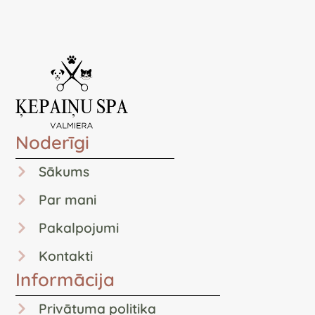
Noderīgi
Sākums
Par mani
Pakalpojumi
Kontakti
Informācija
Privātuma politika