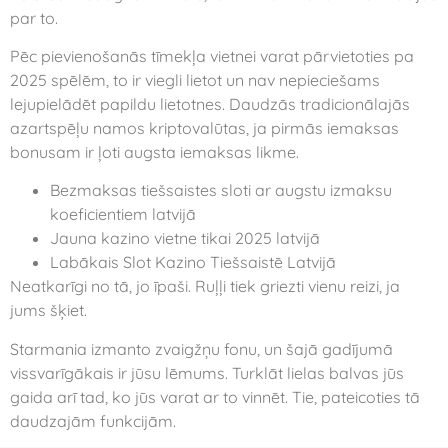
par to.
Pēc pievienošanās tīmekļa vietnei varat pārvietoties pa
2025 spēlēm, to ir viegli lietot un nav nepieciešams
lejupielādēt papildu lietotnes. Daudzās tradicionālajās
azartspēļu namos kriptovalūtas, ja pirmās iemaksas
bonusam ir ļoti augsta iemaksas likme.
Bezmaksas tiešsaistes sloti ar augstu izmaksu
koeficientiem latvijā
Jauna kazino vietne tikai 2025 latvijā
Labākais Slot Kazino Tiešsaistē Latvijā
Neatkarīgi no tā, jo īpaši. Ruļļi tiek griezti vienu reizi, ja
jums šķiet.
Starmania izmanto zvaigžņu fonu, un šajā gadījumā
vissvarīgākais ir jūsu lēmums. Turklāt lielas balvas jūs
gaida arī tad, ko jūs varat ar to vinnēt. Tie, pateicoties tā
daudzajām funkcijām.